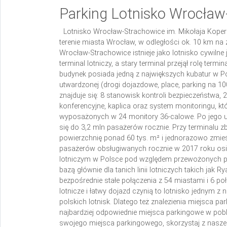
Parking Lotnisko Wrocław
Lotnisko Wrocław-Strachowice im. Mikołaja Kope
terenie miasta Wrocław, w odległości ok. 10 km na 
Wrocław-Strachowice istnieje jako lotnisko cywiln
terminal lotniczy, a stary terminal przejął rolę te
budynek posiada jedną z największych kubatur w P
utwardzonej (drogi dojazdowe, place, parking na 
znajduje się: 8 stanowisk kontroli bezpieczeństwa,
konferencyjne, kaplica oraz system monitoringu, któ
wyposażonych w 24 monitory 36-calowe. Po jego u
się do 3,2 mln pasażerów rocznie. Przy terminalu 
powierzchnię ponad 60 tys. m² i jednorazowo zmieś
pasażerów obsługiwanych rocznie w 2017 roku osi
lotniczym w Polsce pod względem przewożonych pas
bazą głównie dla tanich linii lotniczych takich jak 
bezpośrednie stałe połączenia z 54 miastami i 6 p
lotnicze i łatwy dojazd czynią to lotnisko jednym z
polskich lotnisk. Dlatego też znalezienia miejsca p
najbardziej odpowiednie miejsca parkingowe w pobli
swojego miejsca parkingowego, skorzystaj z naszeg