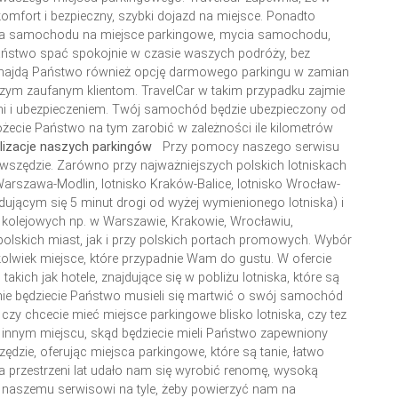
fort i bezpieczny, szybki dojazd na miejsce. Ponadto
nia samochodu na miejsce parkingowe, mycia samochodu,
aństwo spać spokojnie w czasie waszych podróży, bez
znajdą Państwo również opcję darmowego parkingu w zamian
m zaufanym klientom. TravelCar w takim przypadku zajmie
mi i ubezpieczeniem. Twój samochód będzie ubezpieczony od
ożecie Państwo na tym zarobić w zależności ile kilometrów
lizacje naszych parkingów
Przy pomocy naszego serwisu
wszędzie. Zarówno przy najważniejszych polskich lotniskach
Warszawa-Modlin, lotnisko Kraków-Balice, lotnisko Wrocław-
dującym się 5 minut drogi od wyżej wymienionego lotniska) i
 kolejowych np. w Warszawie, Krakowie, Wrocławiu,
polskich miast, jak i przy polskich portach promowych. Wybór
kolwiek miejsce, które przypadnie Wam do gustu. W ofercie
takich jak hotele, znajdujące się w pobliżu lotniska, które są
u nie będziecie Państwo musieli się martwić o swój samochód
zy chcecie mieć miejsce parkingowe blisko lotniska, czy tez
w innym miejscu, skąd będziecie mieli Państwo zapewniony
ędzie, oferując miejsca parkingowe, które są tanie, łatwo
a przestrzeni lat udało nam się wyrobić renomę, wysoką
ją naszemu serwisowi na tyle, żeby powierzyć nam na