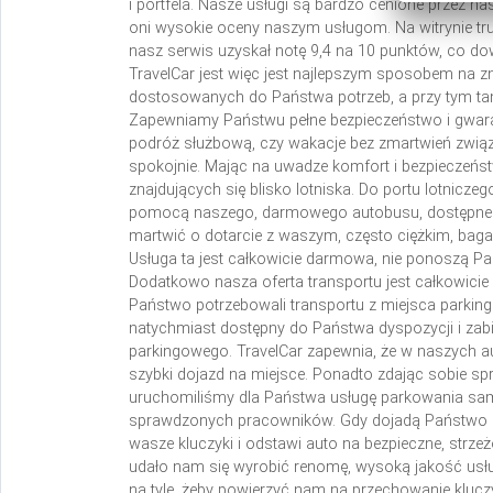
i portfela.
Nasze usługi są bardzo cenione przez na
oni wysokie oceny naszym usługom. Na witrynie tru
nasz serwis uzyskał notę 9,4 na 10 punktów, co dow
TravelCar jest więc jest najlepszym sposobem na zna
dostosowanych do Państwa potrzeb, a przy tym tani
Zapewniamy Państwu pełne bezpieczeństwo i gwaran
podróż służbową, czy wakacje bez zmartwień zw
spokojnie. Mając na uwadze komfort i bezpieczeńst
znajdujących się blisko lotniska. Do portu lotnic
pomocą naszego, darmowego autobusu, dostępnego
martwić o dotarcie z waszym, często ciężkim, bag
Usługa ta jest całkowicie darmowa, nie ponoszą Pa
Dodatkowo nasza oferta transportu jest całkowici
Państwo potrzebowali transportu z miejsca parking
natychmiast dostępny do Państwa dyspozycji i zab
parkingowego. TravelCar zapewnia, że w naszych a
szybki dojazd na miejsce.
Ponadto zdając sobie spr
uruchomiliśmy dla Państwa usługę parkowania sa
sprawdzonych pracowników. Gdy dojadą Państwo do
wasze kluczyki i odstawi auto na bezpieczne, strzeż
udało nam się wyrobić renomę, wysoką jakość usług
na tyle, żeby powierzyć nam na przechowanie kluc