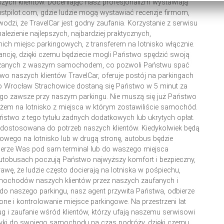
szych klientów. Doceniając nasz profesjonalizm wystawiają
stpilot.com, gdzie ludzie mogą wystawiać recenzje firmom,
odzi, że TravelCar jest godny zaufania.
Korzystanie z serwisu
lezienie najlepszych, najbardziej praktycznych,
ch miejsc parkingowych, z transferem na lotnisko włącznie.
cję, dzięki czemu będziecie mogli Państwo spędzić swoją
iązanych z waszym samochodem, co pozwoli Państwu spać
wo naszych klientów TravelCar, oferuje postój na parkingach
zego Wrocław Strachowice dostaną się Państwo w 5 minut za
 zawsze przy naszym parkingu. Nie muszą się już Państwo
ażem na lotnisko z miejsca w którym zostawiliście samochód.
ństwo z tego tytułu żadnych dodatkowych lub ukrytych opłat.
e dostosowana do potrzeb naszych klientów. Kiedykolwiek będą
owego na lotnisko lub w drugą stronę, autobus będzie
ierze Was pod sam terminal lub do waszego miejsca
utobusach poczują Państwo najwyższy komfort i bezpieczny,
awę, że ludzie często docierają na lotniska w pośpiechu,
mochodów naszych klientów przez naszych zaufanych i
 naszego parkingu, nasz agent przywita Państwa, odbierze
one i kontrolowanie miejsce parkingowe. Na przestrzeni lat
 i zaufanie wśród klientów, którzy ufają naszemu serwisowi
zyki do swojego samochodu na czas podróży, dzięki czemu