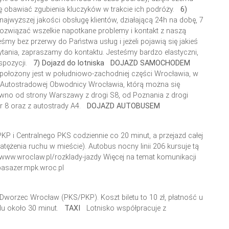
ę obawiać zgubienia kluczyków w trakcie ich podróży.
6)
najwyższej jakości obsługę klientów, działającą 24h na dobę, 7
ozwiązać wszelkie napotkane problemy i kontakt z naszą
śmy bez przerwy do Państwa usług i jeżeli pojawią się jakieś
pytania, zapraszamy do kontaktu. Jesteśmy bardzo elastyczni,
pozycji.
7) Dojazd do lotniska
DOJAZD SAMOCHODEM
 położony jest w południowo-zachodniej części Wrocławia, w
u Autostradowej Obwodnicy Wrocławia, którą można się
ówno od strony Warszawy z drogi S8, od Poznania z drogi
nr 8 oraz z autostrady A4.
DOJAZD AUTOBUSEM
KP i Centralnego PKS codziennie co 20 minut, a przejazd całej
tężenia ruchu w mieście). Autobus nocny linii 206 kursuje tą
 www.wroclaw.pl/rozklady-jazdy
Więcej na temat komunikacji
pasazer.mpk.wroc.pl
– Dworzec Wrocław (PKS/PKP).
Koszt biletu to 10 zł, płatność u
du około 30 minut.
TAXI
Lotnisko współpracuje z