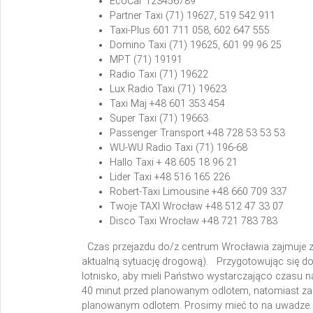
EcoCar
123456789
Partner Taxi
(71) 19627, 519 542 911
Taxi-Plus
601 711 058, 602 647 555
Domino Taxi
(71) 19625, 601 99 96 25
MPT
(71) 19191
Radio Taxi
(71) 19622
Lux Radio Taxi
(71) 19623
Taxi Maj
+48 601 353 454
Super Taxi
(71) 19663
Passenger Transport
+48 728 53 53 53
WU-WU Radio Taxi
(71) 196-68
Hallo Taxi
+ 48 605 18 96 21
Lider Taxi
+48 516 165 226
Robert-Taxi Limousine
+48 660 709 337
Twoje TAXI Wrocław
+48 512 47 33 07
Disco Taxi Wrocław
+48 721 783 783
Czas przejazdu do/z centrum Wrocławia zajmuje z
aktualną sytuację drogową).
Przygotowując się d
lotnisko, aby mieli Państwo wystarczająco czasu 
40 minut przed planowanym odlotem, natomiast zam
planowanym odlotem. Prosimy mieć to na uwadze.