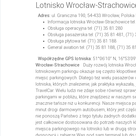
Lotnisko Wrocław-Strachowic
Adres:
ul. Graniczna 190,
54-433 Wrocław,
Polska
Informacja lotniska Wrocław-Strachowice tel:
Obsługa operacyjna
tel: (71) 35 81 280
Obsługa pasażerska
tel: (71) 35 81 481, (71)
Obsługa płytowa
tel: (71) 35 81 188
General aviation
tel: (71) 35 81 188, (71) 35 
Współrzędne GPS lotniska:
51°06’10” N, 16°53’09
Wrocław-Strachowice
Duży rozwój lotniska Wroc
lotniskowym parkingu okazuje się często kłopotli
miejsc parkingowych. Dlatego też wielu pasażerów 
lotniska, których znalezienie, jak praktyka wykazała
TravelCar. Wielu ludzi nie zdaje sobie również spraw
parkingami w pobliżu, które znajdziesz w naszym s
znacznie tańsze niż u konkurencji. Nasze miejsca pa
minut drogi darmowym autobusem, który jest części
nie ponoszą Państwo z tego tytułu żadnych dodatk
jest całkowicie dostosowana do potrzeb naszych kl
miejsca parkingowego na lotnisko lub w drugą str
dyspozycji i zabierze Was pod sam terminal lub d