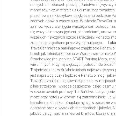
naszych autobusach poczują Państwo najwyższy kom
mamy również w ofercie usługi m.in. odprowadze
przechowania kluczyków, dzięki czemu będziecie P
żadnych obaw o wasze auto. W ofercie TravelCar 
za możliwość wynajęcia waszego samochodu naszy
się wszystkim: wynajęciami, płatnościami, umowa
wszelkich fizycznych szkód i kradzieży. Ponadto m
zostanie przejechane przez wynajmującego.
Loka
TravelCar miejsca parkingowe znajdziecie Państwo 
takich jak lotnisko Chopina w Warszawie, lotnisko 
Strachowice (np. parking START Parking Maro, znaj
wielu innych.
Przy największych polskich dworcach
Trójmieściu itp., w śródmieściach najważniejszych 
jest naprawdę duży i będziecie Państwo mogli jakie
TravelCar znajdują się również parkingi w miejscach 
pilnie strzeżone i wysoce bezpieczne, dzięki czem
w czasie swoich podróży. To Państwo decydujecie, c
może przy hotelu w którym się zatrzymaliście lub 
transfer na lotnisko. Znajdujemy się w zasadzie wsz
dostępne oraz o wysokich standardach i jakości. N
jakość usług i zaufanie wśród klientów, którzy ufa