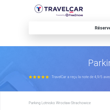
Réserve
Parki
TravelCar a reçu la note de 4,9/5 ave
Parking Lotnisko Wrocław-Strachowice