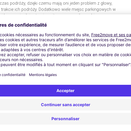
as podróży, dzięki czemu mają oni jeden problem z głowy,
 trakcie ich podróży. Dodatkowo wiele miejsc parkingowych w
 bramami, pilnie strzeżone itp., co pozwoli zapobiec
iu osób trzecich.
4)
Dla Pańtwa dyspozycji TravelCar
TART Parking Maro dla lotniska Wrocław-Strachowice.
ór po powrocie. Parking znajduje się przy ul. Granicznej 85.
 dziecięcy i zajmuje około 5 minut.
Aby dostać się na
ezpośrednio w stronę Portu Lotniczego. Podążając ulicą
e. Na pierwszym rondzie za Centrum Handlowym proszę
i jechać prosto mijając skrzyżowanie z Obwodnicą Wrocławia
echać prosto. Parking znajduje się po prawej stronie.
Aby
a Wrocławia): Jadąc od strony Warszawy, Świdnicy, Kalisza,
ie bezpośrednio do Wrocławia. Następnie należy minąć
rzymając się prawej strony proszę wjechać na Obwodnicę i
ręcić w lewo i jechać prosto mijając skrzyżowanie z AOW. Na
rosto. Parking znajduje się po prawej stronie.
5) Zalety
dostrzeżecie Państwo już przy rezerwacji miejsc parkingowych
, miasto lub inne miejsce w pobliżu którego chcieliby
u na podstawie dostępnej listy parkingów, w której
kingu i cena. Dzięki temu unikniecie Państwo problemów z
odpowiedni dla Was parking, dostosowany do waszych potrzeb