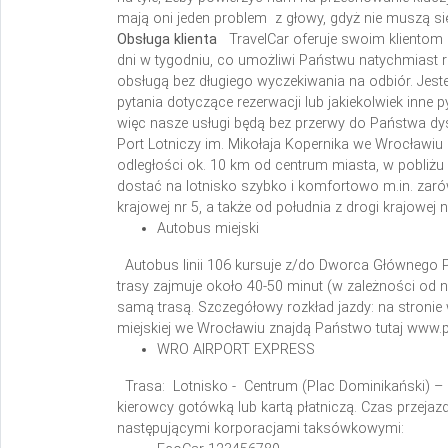
mają oni jeden problem z głowy, gdyż nie muszą si
Obsługa klienta
TravelCar oferuje swoim klientom 
dni w tygodniu, co umożliwi Państwu natychmiast r
obsługą bez długiego wyczekiwania na odbiór. Jeste
pytania dotyczące rezerwacji lub jakiekolwiek inne 
więc nasze usługi będą bez przerwy do Państwa dys
Port Lotniczy im. Mikołaja Kopernika we Wrocławiu
odległości ok. 10 km od centrum miasta, w pobliż
dostać na lotnisko szybko i komfortowo m.in. zar
krajowej nr 5, a także od południa z drogi krajowej 
Autobus miejski
Autobus linii 106 kursuje z/do Dworca Głównego P
trasy zajmuje około 40-50 minut (w zależności od na
samą trasą.
Szczegółowy rozkład jazdy: na stronie
miejskiej we Wrocławiu znajdą Państwo tutaj www.
WRO AIRPORT EXPRESS
Trasa: Lotnisko - Centrum (Plac Dominikański) 
kierowcy gotówką lub kartą płatniczą. Czas przejaz
następującymi korporacjami taksówkowymi: