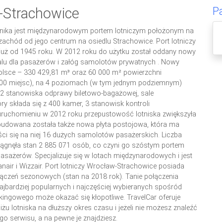
-Strachowice
P
rnika jest międzynarodowym portem lotniczym położonym na
zachód od jego centrum na osiedlu Strachowice. Port lotniczy
e już od 1945 roku. W 2012 roku do użytku został oddany nowy
rminalu dla pasażerów i załóg samolotów prywatnych . Nowy
olsce – 330 429,81 m³ oraz 60 000 m² powierzchni
1000 miejsc), na 4 poziomach (w tym jednym podziemnym)
 22 stanowiska odprawy biletowo-bagażowej, sale
ry składa się z 400 kamer, 3 stanowisk kontroli
ruchomieniu w 2012 roku przepustowość lotniska zwiększyła
zbudowana została także nowa płyta postojowa, która ma
ci się na niej 16 dużych samolotów pasażerskich. Liczba
ągnęła stan 2 885 071 osób, co czyni go szóstym portem
ażerów. Specjalizuje się w lotach międzynarodowych i jest
Ryanair i Wizzair. Port lotniczy Wrocław-Strachowice posiada
ołączeń sezonowych (stan na 2018 rok). Tanie połączenia
 najbardziej popularnych i najczęściej wybieranych spośród
arkingowego może okazać się kłopotliwe. TravelCar oferuje
żu lotniska na dłuższy okres czasu i jeżeli nie możesz znaleźć
o serwisu, a na pewne je znajdziesz.