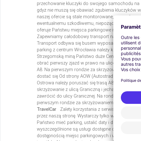
przechowanie kluczyki do swojego samochodu na cz
gdyż nie muszą się obawiać zgubienia kluczyków w
naszej ofercie są stale monitorowane, z zamykanymi
ewentualnemu szkodliwemu, niepożądanemu działan
oferuje Państwu miejsca parkingowe na parkingu S
Zapewniamy całodobowy transport na lotnisko i odbi
Transport odbywa się busem wyposażonym w fotelik
parking z centrum Wrocławia należy kierować się b
Strzegomską miną Państwo duże Centrum Handlow
obrać pierwszy zjazd w prawo na ulicę Graniczną 
A8. Na pierwszym rondzie za skrzyżowaniem należy j
dostać się Od strony AOW (Autostradowa Obwodnic
Ostrowa należy poruszać się trasą A8, która wiedz
skrzyżowanie z ulicą Graniczną i jechać prosto. T
zawrócić do ulicy Granicznej. Na rondzie proszę sk
pierwszym rondzie za skrzyżowaniem proszę jechać p
TravelCar
Zalety korzystania z serwisu TravelCar 
przez naszą stronę. Wystarczy tylko wybrać lotnisko
Państwo mieć parking, ustalić daty i dokonać wybor
wyszczególnione są usługi dostępne dla danego par
dostępnością miejsc parkingowych i wybierzecie 