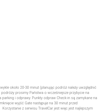
wykle około 20-30 minut (planując podróż należy uwzględnić
o podróży prosimy Państwa o wcześniejsze przybycie na
na parking i odprawy. Punkty odpraw Check-in są zamykane na
knięcie wyjść Gate następuje na 30 minut przed
Korzystanie z serwisu TravelCar jest więc jest najlepszym