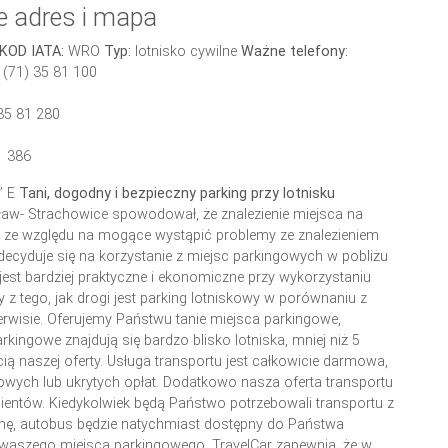
e adres i mapa
KOD IATA:
WRO
Typ:
lotnisko cywilne
Ważne telefony:
 (71) 35 81 100
 35 81 280
81 386
” E
Tani, dogodny i bezpieczny parking przy lotnisku
ław- Strachowice spowodował, że znalezienie miejsca na
we ze względu na mogące wystąpić problemy ze znalezieniem
decyduje się na korzystanie z miejsc parkingowych w pobliżu
, jest bardziej praktyczne i ekonomiczne przy wykorzystaniu
y z tego, jak drogi jest parking lotniskowy w porównaniu z
erwisie. Oferujemy Państwu tanie miejsca parkingowe,
rkingowe znajdują się bardzo blisko lotniska, mniej niż 5
ą naszej oferty. Usługa transportu jest całkowicie darmowa,
owych lub ukrytych opłat. Dodatkowo nasza oferta transportu
ientów. Kiedykolwiek będą Państwo potrzebowali transportu z
onę, autobus będzie natychmiast dostępny do Państwa
o waszego miejsca parkingowego. TravelCar zapewnia, że w