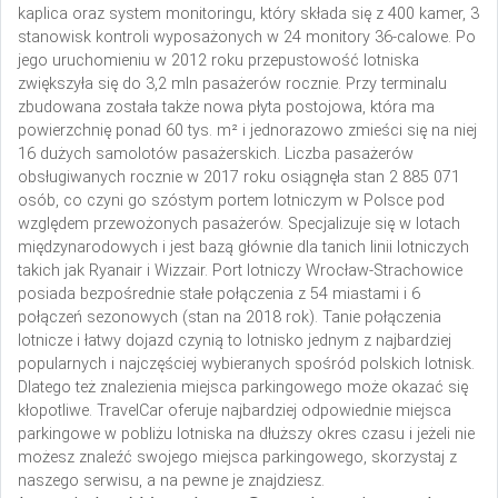
kaplica oraz system monitoringu, który składa się z 400 kamer, 3
stanowisk kontroli wyposażonych w 24 monitory 36-calowe. Po
jego uruchomieniu w 2012 roku przepustowość lotniska
zwiększyła się do 3,2 mln pasażerów rocznie. Przy terminalu
zbudowana została także nowa płyta postojowa, która ma
powierzchnię ponad 60 tys. m² i jednorazowo zmieści się na niej
16 dużych samolotów pasażerskich. Liczba pasażerów
obsługiwanych rocznie w 2017 roku osiągnęła stan 2 885 071
osób, co czyni go szóstym portem lotniczym w Polsce pod
względem przewożonych pasażerów. Specjalizuje się w lotach
międzynarodowych i jest bazą głównie dla tanich linii lotniczych
takich jak Ryanair i Wizzair. Port lotniczy Wrocław-Strachowice
posiada bezpośrednie stałe połączenia z 54 miastami i 6
połączeń sezonowych (stan na 2018 rok). Tanie połączenia
lotnicze i łatwy dojazd czynią to lotnisko jednym z najbardziej
popularnych i najczęściej wybieranych spośród polskich lotnisk.
Dlatego też znalezienia miejsca parkingowego może okazać się
kłopotliwe. TravelCar oferuje najbardziej odpowiednie miejsca
parkingowe w pobliżu lotniska na dłuższy okres czasu i jeżeli nie
możesz znaleźć swojego miejsca parkingowego, skorzystaj z
naszego serwisu, a na pewne je znajdziesz.