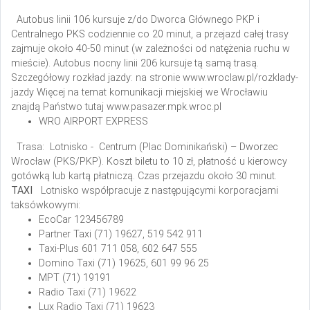
Autobus linii 106 kursuje z/do Dworca Głównego PKP i
Centralnego PKS codziennie co 20 minut, a przejazd całej trasy
zajmuje około 40-50 minut (w zależności od natężenia ruchu w
mieście). Autobus nocny linii 206 kursuje tą samą trasą.
Szczegółowy rozkład jazdy: na stronie www.wroclaw.pl/rozklady-
jazdy
Więcej na temat komunikacji miejskiej we Wrocławiu
znajdą Państwo tutaj www.pasazer.mpk.wroc.pl
WRO AIRPORT EXPRESS
Trasa: Lotnisko - Centrum (Plac Dominikański) – Dworzec
Wrocław (PKS/PKP).
Koszt biletu to 10 zł, płatność u kierowcy
gotówką lub kartą płatniczą. Czas przejazdu około 30 minut.
TAXI
Lotnisko współpracuje z następującymi korporacjami
taksówkowymi:
EcoCar
123456789
Partner Taxi
(71) 19627, 519 542 911
Taxi-Plus
601 711 058, 602 647 555
Domino Taxi
(71) 19625, 601 99 96 25
MPT
(71) 19191
Radio Taxi
(71) 19622
Lux Radio Taxi
(71) 19623