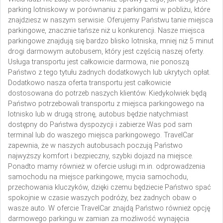
parking lotniskowy w porównaniu z parkingami w pobliżu, które
znajdziesz w naszym serwisie. Oferujemy Państwu tanie miejsca
parkingowe, znacznie tańsze niż u konkurencji. Nasze miejsca
parkingowe znajdują się bardzo blisko lotniska, mniej niż 5 minut
drogi darmowym autobusem, który jest częścią naszej oferty.
Usługa transportu jest całkowicie darmowa, nie ponoszą
Państwo z tego tytułu żadnych dodatkowych lub ukrytych opłat.
Dodatkowo nasza oferta transportu jest całkowicie
dostosowana do potrzeb naszych klientów. Kiedykolwiek będą
Państwo potrzebowali transportu z miejsca parkingowego na
lotnisko lub w drugą stronę, autobus będzie natychmiast
dostępny do Państwa dyspozycji i zabierze Was pod sam
terminal lub do waszego miejsca parkingowego. TravelCar
zapewnia, że w naszych autobusach poczują Państwo
najwyższy komfort i bezpieczny, szybki dojazd na miejsce.
Ponadto mamy również w ofercie usługi m.in. odprowadzenia
samochodu na miejsce parkingowe, mycia samochodu,
przechowania kluczyków, dzięki czemu będziecie Państwo spać
spokojnie w czasie waszych podróży, bez żadnych obaw o
wasze auto. W ofercie TravelCar znajdą Państwo również opcję
darmowego parkingu w zamian za możliwość wynajęcia