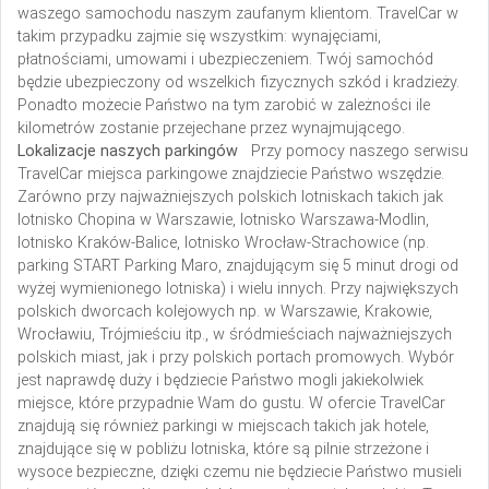
waszego samochodu naszym zaufanym klientom. TravelCar w
takim przypadku zajmie się wszystkim: wynajęciami,
płatnościami, umowami i ubezpieczeniem. Twój samochód
będzie ubezpieczony od wszelkich fizycznych szkód i kradzieży.
Ponadto możecie Państwo na tym zarobić w zależności ile
kilometrów zostanie przejechane przez wynajmującego.
Lokalizacje naszych parkingów
Przy pomocy naszego serwisu
TravelCar miejsca parkingowe znajdziecie Państwo wszędzie.
Zarówno przy najważniejszych polskich lotniskach takich jak
lotnisko Chopina w Warszawie, lotnisko Warszawa-Modlin,
lotnisko Kraków-Balice, lotnisko Wrocław-Strachowice (np.
parking START Parking Maro, znajdującym się 5 minut drogi od
wyżej wymienionego lotniska) i wielu innych.
Przy największych
polskich dworcach kolejowych np. w Warszawie, Krakowie,
Wrocławiu, Trójmieściu itp., w śródmieściach najważniejszych
polskich miast, jak i przy polskich portach promowych. Wybór
jest naprawdę duży i będziecie Państwo mogli jakiekolwiek
miejsce, które przypadnie Wam do gustu. W ofercie TravelCar
znajdują się również parkingi w miejscach takich jak hotele,
znajdujące się w pobliżu lotniska, które są pilnie strzeżone i
wysoce bezpieczne, dzięki czemu nie będziecie Państwo musieli