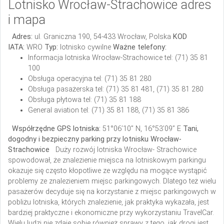
Lotnisko Wrocław-Strachowice adres
i mapa
Adres:
ul. Graniczna 190,
54-433 Wrocław,
Polska
KOD
IATA:
WRO
Typ:
lotnisko cywilne
Ważne telefony:
Informacja lotniska Wrocław-Strachowice tel: (71) 35 81
100
Obsługa operacyjna
tel: (71) 35 81 280
Obsługa pasażerska
tel: (71) 35 81 481, (71) 35 81 280
Obsługa płytowa
tel: (71) 35 81 188
General aviation
tel: (71) 35 81 188, (71) 35 81 386
Współrzędne GPS lotniska:
51°06’10” N, 16°53’09” E
Tani,
dogodny i bezpieczny parking przy lotnisku Wrocław-
Strachowice
Duży rozwój lotniska Wrocław- Strachowice
spowodował, że znalezienie miejsca na lotniskowym parkingu
okazuje się często kłopotliwe ze względu na mogące wystąpić
problemy ze znalezieniem miejsc parkingowych. Dlatego też wielu
pasażerów decyduje się na korzystanie z miejsc parkingowych w
pobliżu lotniska, których znalezienie, jak praktyka wykazała, jest
bardziej praktyczne i ekonomiczne przy wykorzystaniu TravelCar.
Wielu ludzi nie zdaje sobie również sprawy z tego, jak drogi jest