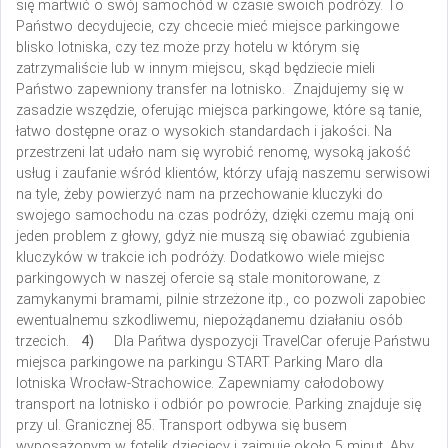
się martwić o swój samochód w czasie swoich podróży. To
Państwo decydujecie, czy chcecie mieć miejsce parkingowe
blisko lotniska, czy tez może przy hotelu w którym się
zatrzymaliście lub w innym miejscu, skąd będziecie mieli
Państwo zapewniony transfer na lotnisko. Znajdujemy się w
zasadzie wszędzie, oferując miejsca parkingowe, które są tanie,
łatwo dostępne oraz o wysokich standardach i jakości. Na
przestrzeni lat udało nam się wyrobić renomę, wysoką jakość
usług i zaufanie wśród klientów, którzy ufają naszemu serwisowi
na tyle, żeby powierzyć nam na przechowanie kluczyki do
swojego samochodu na czas podróży, dzięki czemu mają oni
jeden problem z głowy, gdyż nie muszą się obawiać zgubienia
kluczyków w trakcie ich podróży. Dodatkowo wiele miejsc
parkingowych w naszej ofercie są stale monitorowane, z
zamykanymi bramami, pilnie strzeżone itp., co pozwoli zapobiec
ewentualnemu szkodliwemu, niepożądanemu działaniu osób
trzecich.
4)
Dla Pańtwa dyspozycji TravelCar oferuje Państwu
miejsca parkingowe na parkingu START Parking Maro dla
lotniska Wrocław-Strachowice. Zapewniamy całodobowy
transport na lotnisko i odbiór po powrocie. Parking znajduje się
przy ul. Granicznej 85. Transport odbywa się busem
wyposażonym w fotelik dziecięcy i zajmuje około 5 minut.
Aby