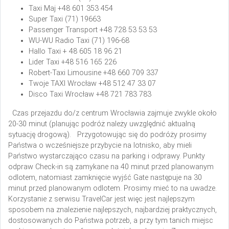
Taxi Maj
+48 601 353 454
Super Taxi
(71) 19663
Passenger Transport
+48 728 53 53 53
WU-WU Radio Taxi
(71) 196-68
Hallo Taxi
+ 48 605 18 96 21
Lider Taxi
+48 516 165 226
Robert-Taxi Limousine
+48 660 709 337
Twoje TAXI Wrocław
+48 512 47 33 07
Disco Taxi Wrocław
+48 721 783 783
Czas przejazdu do/z centrum Wrocławia zajmuje zwykle około
20-30 minut (planując podróż należy uwzględnić aktualną
sytuację drogową).
Przygotowując się do podróży prosimy
Państwa o wcześniejsze przybycie na lotnisko, aby mieli
Państwo wystarczająco czasu na parking i odprawy. Punkty
odpraw Check-in są zamykane na 40 minut przed planowanym
odlotem, natomiast zamknięcie wyjść Gate następuje na 30
minut przed planowanym odlotem. Prosimy mieć to na uwadze.
Korzystanie z serwisu TravelCar jest więc jest najlepszym
sposobem na znalezienie najlepszych, najbardziej praktycznych,
dostosowanych do Państwa potrzeb, a przy tym tanich miejsc