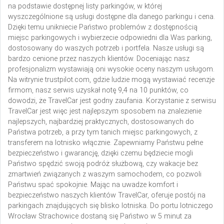
na podstawie dostępnej listy parkingów, w której
wyszczególnione są usługi dostępne dla danego parkingu i cena.
Dzięki temu unikniecie Państwo problemów z dostępnością
miejsc parkingowych i wybierzecie odpowiedni dla Was parking,
dostosowany do waszych potrzeb i portfela.
Nasze usługi są
bardzo cenione przez naszych klientów. Doceniając nasz
profesjonalizm wystawiają oni wysokie oceny naszym usługom.
Na witrynie trustpilot.com, gdzie ludzie mogą wystawiać recenzje
firmom, nasz serwis uzyskał notę 9,4 na 10 punktów, co
dowodzi, że TravelCar jest godny zaufania.
Korzystanie z serwisu
TravelCar jest więc jest najlepszym sposobem na znalezienie
najlepszych, najbardziej praktycznych, dostosowanych do
Państwa potrzeb, a przy tym tanich miejsc parkingowych, z
transferem na lotnisko włącznie. Zapewniamy Państwu pełne
bezpieczeństwo i gwarancję, dzięki czemu będziecie mogli
Państwo spędzić swoją podróż służbową, czy wakacje bez
zmartwień związanych z waszym samochodem, co pozwoli
Państwu spać spokojnie. Mając na uwadze komfort i
bezpieczeństwo naszych klientów TravelCar, oferuje postój na
parkingach znajdujących się blisko lotniska. Do portu lotniczego
Wrocław Strachowice dostaną się Państwo w 5 minut za