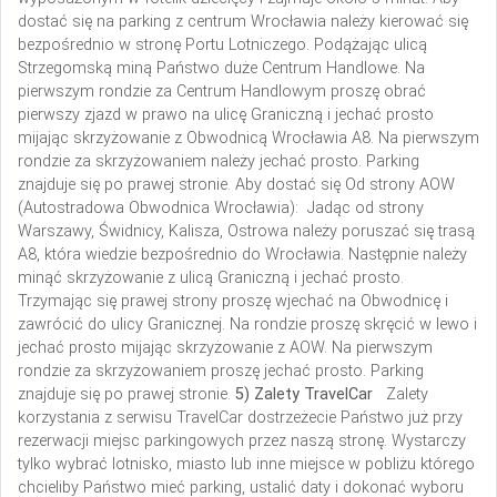
dostać się na parking z centrum Wrocławia należy kierować się
bezpośrednio w stronę Portu Lotniczego. Podążając ulicą
Strzegomską miną Państwo duże Centrum Handlowe. Na
pierwszym rondzie za Centrum Handlowym proszę obrać
pierwszy zjazd w prawo na ulicę Graniczną i jechać prosto
mijając skrzyżowanie z Obwodnicą Wrocławia A8. Na pierwszym
rondzie za skrzyżowaniem należy jechać prosto. Parking
znajduje się po prawej stronie.
Aby dostać się Od strony AOW
(Autostradowa Obwodnica Wrocławia): Jadąc od strony
Warszawy, Świdnicy, Kalisza, Ostrowa należy poruszać się trasą
A8, która wiedzie bezpośrednio do Wrocławia. Następnie należy
minąć skrzyżowanie z ulicą Graniczną i jechać prosto.
Trzymając się prawej strony proszę wjechać na Obwodnicę i
zawrócić do ulicy Granicznej. Na rondzie proszę skręcić w lewo i
jechać prosto mijając skrzyżowanie z AOW. Na pierwszym
rondzie za skrzyżowaniem proszę jechać prosto. Parking
znajduje się po prawej stronie.
5) Zalety TravelCar
Zalety
korzystania z serwisu TravelCar dostrzeżecie Państwo już przy
rezerwacji miejsc parkingowych przez naszą stronę. Wystarczy
tylko wybrać lotnisko, miasto lub inne miejsce w pobliżu którego
chcieliby Państwo mieć parking, ustalić daty i dokonać wyboru