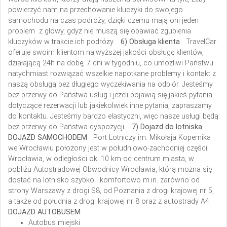
powierzyć nam na przechowanie kluczyki do swojego
samochodu na czas podróży, dzięki czemu mają oni jeden
problem z głowy, gdyż nie muszą się obawiać zgubienia
kluczyków w trakcie ich podróży.
6) Obsługa klienta
TravelCar
oferuje swoim klientom najwyższej jakości obsługę klientów,
działającą 24h na dobę, 7 dni w tygodniu, co umożliwi Państwu
natychmiast rozwiązać wszelkie napotkane problemy i kontakt z
naszą obsługą bez długiego wyczekiwania na odbiór. Jesteśmy
bez przerwy do Państwa usług i jeżeli pojawią się jakieś pytania
dotyczące rezerwacji lub jakiekolwiek inne pytania, zapraszamy
do kontaktu. Jesteśmy bardzo elastyczni, więc nasze usługi będą
bez przerwy do Państwa dyspozycji.
7) Dojazd do lotniska
DOJAZD SAMOCHODEM
Port Lotniczy im. Mikołaja Kopernika
we Wrocławiu położony jest w południowo-zachodniej części
Wrocławia, w odległości ok. 10 km od centrum miasta, w
pobliżu Autostradowej Obwodnicy Wrocławia, którą można się
dostać na lotnisko szybko i komfortowo m.in. zarówno od
strony Warszawy z drogi S8, od Poznania z drogi krajowej nr 5,
a także od południa z drogi krajowej nr 8 oraz z autostrady A4.
DOJAZD AUTOBUSEM
Autobus miejski