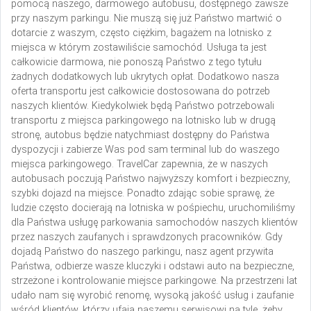
pomocą naszego, darmowego autobusu, dostępnego zawsze
przy naszym parkingu. Nie muszą się już Państwo martwić o
dotarcie z waszym, często ciężkim, bagażem na lotnisko z
miejsca w którym zostawiliście samochód. Usługa ta jest
całkowicie darmowa, nie ponoszą Państwo z tego tytułu
żadnych dodatkowych lub ukrytych opłat. Dodatkowo nasza
oferta transportu jest całkowicie dostosowana do potrzeb
naszych klientów. Kiedykolwiek będą Państwo potrzebowali
transportu z miejsca parkingowego na lotnisko lub w drugą
stronę, autobus będzie natychmiast dostępny do Państwa
dyspozycji i zabierze Was pod sam terminal lub do waszego
miejsca parkingowego. TravelCar zapewnia, że w naszych
autobusach poczują Państwo najwyższy komfort i bezpieczny,
szybki dojazd na miejsce.
Ponadto zdając sobie sprawę, że
ludzie często docierają na lotniska w pośpiechu, uruchomiliśmy
dla Państwa usługę parkowania samochodów naszych klientów
przez naszych zaufanych i sprawdzonych pracowników. Gdy
dojadą Państwo do naszego parkingu, nasz agent przywita
Państwa, odbierze wasze kluczyki i odstawi auto na bezpieczne,
strzeżone i kontrolowanie miejsce parkingowe. Na przestrzeni lat
udało nam się wyrobić renomę, wysoką jakość usług i zaufanie
wśród klientów, którzy ufają naszemu serwisowi na tyle, żeby