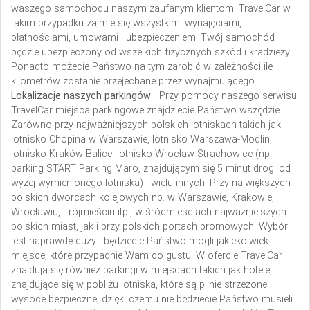
waszego samochodu naszym zaufanym klientom. TravelCar w
takim przypadku zajmie się wszystkim: wynajęciami,
płatnościami, umowami i ubezpieczeniem. Twój samochód
będzie ubezpieczony od wszelkich fizycznych szkód i kradzieży.
Ponadto możecie Państwo na tym zarobić w zależności ile
kilometrów zostanie przejechane przez wynajmującego.
Lokalizacje naszych parkingów
Przy pomocy naszego serwisu
TravelCar miejsca parkingowe znajdziecie Państwo wszędzie.
Zarówno przy najważniejszych polskich lotniskach takich jak
lotnisko Chopina w Warszawie, lotnisko Warszawa-Modlin,
lotnisko Kraków-Balice, lotnisko Wrocław-Strachowice (np.
parking START Parking Maro, znajdującym się 5 minut drogi od
wyżej wymienionego lotniska) i wielu innych.
Przy największych
polskich dworcach kolejowych np. w Warszawie, Krakowie,
Wrocławiu, Trójmieściu itp., w śródmieściach najważniejszych
polskich miast, jak i przy polskich portach promowych. Wybór
jest naprawdę duży i będziecie Państwo mogli jakiekolwiek
miejsce, które przypadnie Wam do gustu. W ofercie TravelCar
znajdują się również parkingi w miejscach takich jak hotele,
znajdujące się w pobliżu lotniska, które są pilnie strzeżone i
wysoce bezpieczne, dzięki czemu nie będziecie Państwo musieli