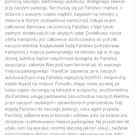
pomocą naszego, darmowego autobusu, dostępnego zawsze
przy naszym parkingu. Nie muszą się już Państwo martwić o
dotarcie z waszym, często ciężkim, bagażem na lotnisko z
miejsca w którym zostawiliście samochód. Usługa ta jest
całkowicie darmowa, nie ponoszą Państwo z tego tytułu
żadnych dodatkowych lub ukrytych opłat. Dodatkowo nasza
oferta transportu jest całkowicie dostosowana do potrzeb
naszych klientów. Kiedykolwiek będą Państwo potrzebowali
transportu z miejsca parkingowego na lotnisko lub w drugą
stronę, autobus będzie natychmiast dostępny do Państwa
dyspozycji i zabierze Was pod sam terminal lub do waszego
miejsca parkingowego. TravelCar zapewnia, że w naszych
autobusach poczują Państwo najwyższy komfort i bezpieczny,
szybki dojazd na miejsce.
Ponadto zdając sobie sprawę, że
ludzie często docierają na lotniska w pośpiechu, uruchomiliśmy
dla Państwa usługę parkowania samochodów naszych klientów
przez naszych zaufanych i sprawdzonych pracowników. Gdy
dojadą Państwo do naszego parkingu, nasz agent przywita
Państwa, odbierze wasze kluczyki i odstawi auto na bezpieczne,
strzeżone i kontrolowanie miejsce parkingowe. Na przestrzeni lat
udało nam się wyrobić renomę, wysoką jakość usług i zaufanie
wśród klientów, którzy ufają naszemu serwisowi na tyle, żeby