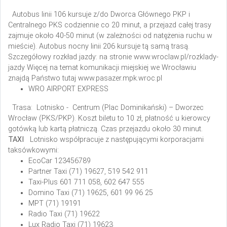
Autobus linii 106 kursuje z/do Dworca Głównego PKP i
Centralnego PKS codziennie co 20 minut, a przejazd całej trasy
zajmuje około 40-50 minut (w zależności od natężenia ruchu w
mieście). Autobus nocny linii 206 kursuje tą samą trasą.
Szczegółowy rozkład jazdy: na stronie www.wroclaw.pl/rozklady-
jazdy
Więcej na temat komunikacji miejskiej we Wrocławiu
znajdą Państwo tutaj www.pasazer.mpk.wroc.pl
WRO AIRPORT EXPRESS
Trasa: Lotnisko - Centrum (Plac Dominikański) – Dworzec
Wrocław (PKS/PKP).
Koszt biletu to 10 zł, płatność u kierowcy
gotówką lub kartą płatniczą. Czas przejazdu około 30 minut.
TAXI
Lotnisko współpracuje z następującymi korporacjami
taksówkowymi:
EcoCar
123456789
Partner Taxi
(71) 19627, 519 542 911
Taxi-Plus
601 711 058, 602 647 555
Domino Taxi
(71) 19625, 601 99 96 25
MPT
(71) 19191
Radio Taxi
(71) 19622
Lux Radio Taxi
(71) 19623