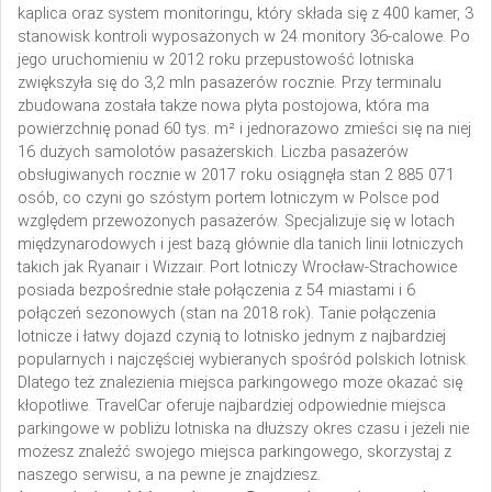
kaplica oraz system monitoringu, który składa się z 400 kamer, 3
stanowisk kontroli wyposażonych w 24 monitory 36-calowe. Po
jego uruchomieniu w 2012 roku przepustowość lotniska
zwiększyła się do 3,2 mln pasażerów rocznie. Przy terminalu
zbudowana została także nowa płyta postojowa, która ma
powierzchnię ponad 60 tys. m² i jednorazowo zmieści się na niej
16 dużych samolotów pasażerskich. Liczba pasażerów
obsługiwanych rocznie w 2017 roku osiągnęła stan 2 885 071
osób, co czyni go szóstym portem lotniczym w Polsce pod
względem przewożonych pasażerów. Specjalizuje się w lotach
międzynarodowych i jest bazą głównie dla tanich linii lotniczych
takich jak Ryanair i Wizzair. Port lotniczy Wrocław-Strachowice
posiada bezpośrednie stałe połączenia z 54 miastami i 6
połączeń sezonowych (stan na 2018 rok). Tanie połączenia
lotnicze i łatwy dojazd czynią to lotnisko jednym z najbardziej
popularnych i najczęściej wybieranych spośród polskich lotnisk.
Dlatego też znalezienia miejsca parkingowego może okazać się
kłopotliwe. TravelCar oferuje najbardziej odpowiednie miejsca
parkingowe w pobliżu lotniska na dłuższy okres czasu i jeżeli nie
możesz znaleźć swojego miejsca parkingowego, skorzystaj z
naszego serwisu, a na pewne je znajdziesz.