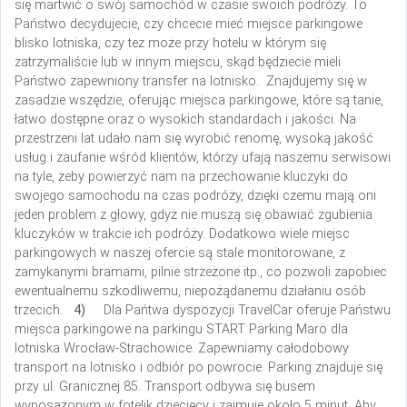
się martwić o swój samochód w czasie swoich podróży. To
Państwo decydujecie, czy chcecie mieć miejsce parkingowe
blisko lotniska, czy tez może przy hotelu w którym się
zatrzymaliście lub w innym miejscu, skąd będziecie mieli
Państwo zapewniony transfer na lotnisko. Znajdujemy się w
zasadzie wszędzie, oferując miejsca parkingowe, które są tanie,
łatwo dostępne oraz o wysokich standardach i jakości. Na
przestrzeni lat udało nam się wyrobić renomę, wysoką jakość
usług i zaufanie wśród klientów, którzy ufają naszemu serwisowi
na tyle, żeby powierzyć nam na przechowanie kluczyki do
swojego samochodu na czas podróży, dzięki czemu mają oni
jeden problem z głowy, gdyż nie muszą się obawiać zgubienia
kluczyków w trakcie ich podróży. Dodatkowo wiele miejsc
parkingowych w naszej ofercie są stale monitorowane, z
zamykanymi bramami, pilnie strzeżone itp., co pozwoli zapobiec
ewentualnemu szkodliwemu, niepożądanemu działaniu osób
trzecich.
4)
Dla Pańtwa dyspozycji TravelCar oferuje Państwu
miejsca parkingowe na parkingu START Parking Maro dla
lotniska Wrocław-Strachowice. Zapewniamy całodobowy
transport na lotnisko i odbiór po powrocie. Parking znajduje się
przy ul. Granicznej 85. Transport odbywa się busem
wyposażonym w fotelik dziecięcy i zajmuje około 5 minut.
Aby