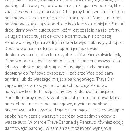
parking lotniskowy w porównaniu z parkingami w pobliżu, które
znajdziesz w naszym serwisie. Oferujemy Państwu tanie miejsca
parkingowe, znacznie tańsze niż u konkurencji. Nasze miejsca
parkingowe znajdują się bardzo blisko lotniska, mniej niż 5 minut
drogi darmowym autobusem, który jest częścią naszej oferty.
Usługa transportu jest całkowicie darmowa, nie ponoszą
Państwo z tego tytułu żadnych dodatkowych lub ukrytych opłat.
Dodatkowo nasza oferta transportu jest całkowicie
dostosowana do potrzeb naszych klientów. Kiedykolwiek będą
Państwo potrzebowali transportu z miejsca parkingowego na
lotnisko lub w drugą stronę, autobus będzie natychmiast
dostępny do Państwa dyspozycji i zabierze Was pod sam
terminal lub do waszego miejsca parkingowego. TravelCar
zapewnia, że w naszych autobusach poczują Państwo
najwyższy komfort i bezpieczny, szybki dojazd na miejsce.
Ponadto mamy również w ofercie usługi m.in. odprowadzenia
samochodu na miejsce parkingowe, mycia samochodu,
przechowania kluczyków, dzięki czemu będziecie Państwo spać
spokojnie w czasie waszych podróży, bez żadnych obaw o
wasze auto. W ofercie TravelCar znajdą Państwo również opcję
darmowego parkingu w zamian za możliwość wynajęcia