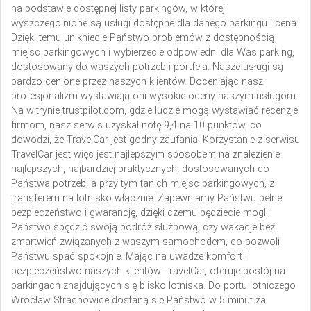
na podstawie dostępnej listy parkingów, w której
wyszczególnione są usługi dostępne dla danego parkingu i cena.
Dzięki temu unikniecie Państwo problemów z dostępnością
miejsc parkingowych i wybierzecie odpowiedni dla Was parking,
dostosowany do waszych potrzeb i portfela.
Nasze usługi są
bardzo cenione przez naszych klientów. Doceniając nasz
profesjonalizm wystawiają oni wysokie oceny naszym usługom.
Na witrynie trustpilot.com, gdzie ludzie mogą wystawiać recenzje
firmom, nasz serwis uzyskał notę 9,4 na 10 punktów, co
dowodzi, że TravelCar jest godny zaufania.
Korzystanie z serwisu
TravelCar jest więc jest najlepszym sposobem na znalezienie
najlepszych, najbardziej praktycznych, dostosowanych do
Państwa potrzeb, a przy tym tanich miejsc parkingowych, z
transferem na lotnisko włącznie. Zapewniamy Państwu pełne
bezpieczeństwo i gwarancję, dzięki czemu będziecie mogli
Państwo spędzić swoją podróż służbową, czy wakacje bez
zmartwień związanych z waszym samochodem, co pozwoli
Państwu spać spokojnie. Mając na uwadze komfort i
bezpieczeństwo naszych klientów TravelCar, oferuje postój na
parkingach znajdujących się blisko lotniska. Do portu lotniczego
Wrocław Strachowice dostaną się Państwo w 5 minut za