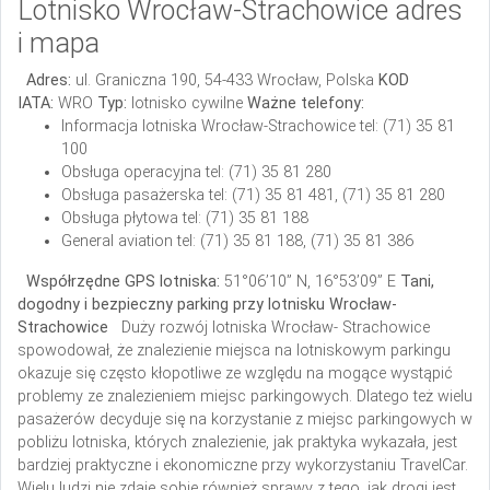
Lotnisko Wrocław-Strachowice adres
i mapa
Adres:
ul. Graniczna 190,
54-433 Wrocław,
Polska
KOD
IATA:
WRO
Typ:
lotnisko cywilne
Ważne telefony:
Informacja lotniska Wrocław-Strachowice tel: (71) 35 81
100
Obsługa operacyjna
tel: (71) 35 81 280
Obsługa pasażerska
tel: (71) 35 81 481, (71) 35 81 280
Obsługa płytowa
tel: (71) 35 81 188
General aviation
tel: (71) 35 81 188, (71) 35 81 386
Współrzędne GPS lotniska:
51°06’10” N, 16°53’09” E
Tani,
dogodny i bezpieczny parking przy lotnisku Wrocław-
Strachowice
Duży rozwój lotniska Wrocław- Strachowice
spowodował, że znalezienie miejsca na lotniskowym parkingu
okazuje się często kłopotliwe ze względu na mogące wystąpić
problemy ze znalezieniem miejsc parkingowych. Dlatego też wielu
pasażerów decyduje się na korzystanie z miejsc parkingowych w
pobliżu lotniska, których znalezienie, jak praktyka wykazała, jest
bardziej praktyczne i ekonomiczne przy wykorzystaniu TravelCar.
Wielu ludzi nie zdaje sobie również sprawy z tego, jak drogi jest