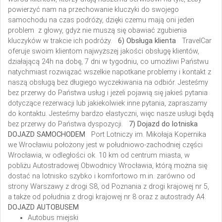
powierzyć nam na przechowanie kluczyki do swojego
samochodu na czas podróży, dzięki czemu mają oni jeden
problem z głowy, gdyż nie muszą się obawiać zgubienia
kluczyków w trakcie ich podróży.
6) Obsługa klienta
TravelCar
oferuje swoim klientom najwyższej jakości obsługę klientów,
działającą 24h na dobę, 7 dni w tygodniu, co umożliwi Państwu
natychmiast rozwiązać wszelkie napotkane problemy i kontakt z
naszą obsługą bez długiego wyczekiwania na odbiór. Jesteśmy
bez przerwy do Państwa usług i jeżeli pojawią się jakieś pytania
dotyczące rezerwacji lub jakiekolwiek inne pytania, zapraszamy
do kontaktu. Jesteśmy bardzo elastyczni, więc nasze usługi będą
bez przerwy do Państwa dyspozycji.
7) Dojazd do lotniska
DOJAZD SAMOCHODEM
Port Lotniczy im. Mikołaja Kopernika
we Wrocławiu położony jest w południowo-zachodniej części
Wrocławia, w odległości ok. 10 km od centrum miasta, w
pobliżu Autostradowej Obwodnicy Wrocławia, którą można się
dostać na lotnisko szybko i komfortowo m.in. zarówno od
strony Warszawy z drogi S8, od Poznania z drogi krajowej nr 5,
a także od południa z drogi krajowej nr 8 oraz z autostrady A4.
DOJAZD AUTOBUSEM
Autobus miejski