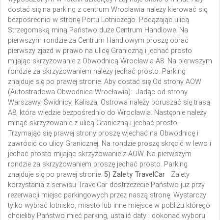
dostać się na parking z centrum Wrocławia należy kierować się
bezpośrednio w stronę Portu Lotniczego. Podążając ulicą
Strzegomską miną Państwo duże Centrum Handlowe. Na
pierwszym rondzie za Centrum Handlowym proszę obrać
pierwszy zjazd w prawo na ulicę Graniczną i jechać prosto
mijając skrzyżowanie z Obwodnicą Wrocławia A8. Na pierwszym
rondzie za skrzyżowaniem należy jechać prosto. Parking
znajduje się po prawej stronie.
Aby dostać się Od strony AOW
(Autostradowa Obwodnica Wrocławia): Jadąc od strony
Warszawy, Świdnicy, Kalisza, Ostrowa należy poruszać się trasą
A8, która wiedzie bezpośrednio do Wrocławia. Następnie należy
minąć skrzyżowanie z ulicą Graniczną i jechać prosto.
Trzymając się prawej strony proszę wjechać na Obwodnicę i
zawrócić do ulicy Granicznej. Na rondzie proszę skręcić w lewo i
jechać prosto mijając skrzyżowanie z AOW. Na pierwszym
rondzie za skrzyżowaniem proszę jechać prosto. Parking
znajduje się po prawej stronie.
5) Zalety TravelCar
Zalety
korzystania z serwisu TravelCar dostrzeżecie Państwo już przy
rezerwacji miejsc parkingowych przez naszą stronę. Wystarczy
tylko wybrać lotnisko, miasto lub inne miejsce w pobliżu którego
chcieliby Państwo mieć parking, ustalić daty i dokonać wyboru