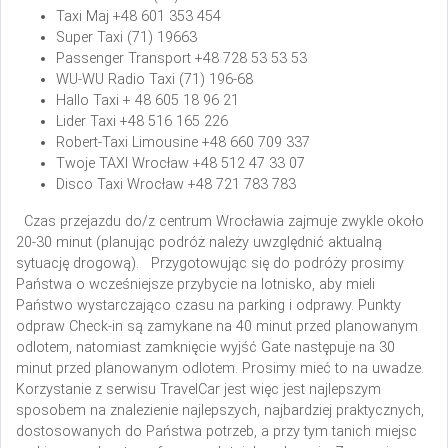
Taxi Maj
+48 601 353 454
Super Taxi
(71) 19663
Passenger Transport
+48 728 53 53 53
WU-WU Radio Taxi
(71) 196-68
Hallo Taxi
+ 48 605 18 96 21
Lider Taxi
+48 516 165 226
Robert-Taxi Limousine
+48 660 709 337
Twoje TAXI Wrocław
+48 512 47 33 07
Disco Taxi Wrocław
+48 721 783 783
Czas przejazdu do/z centrum Wrocławia zajmuje zwykle około
20-30 minut (planując podróż należy uwzględnić aktualną
sytuację drogową).
Przygotowując się do podróży prosimy
Państwa o wcześniejsze przybycie na lotnisko, aby mieli
Państwo wystarczająco czasu na parking i odprawy. Punkty
odpraw Check-in są zamykane na 40 minut przed planowanym
odlotem, natomiast zamknięcie wyjść Gate następuje na 30
minut przed planowanym odlotem. Prosimy mieć to na uwadze.
Korzystanie z serwisu TravelCar jest więc jest najlepszym
sposobem na znalezienie najlepszych, najbardziej praktycznych,
dostosowanych do Państwa potrzeb, a przy tym tanich miejsc