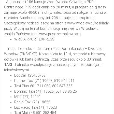
Autobus linii 106 kursuje z/do Dworca Głównego PKP i
Centralnego PKS codziennie co 20 minut, a przejazd całej trasy
zajmuje około 40-50 minut (w zależności od natężenia ruchu w
mieście). Autobus nocny linii 206 kursuje tą samą trasą.
Szczegółowy rozkład jazdy: na stronie www.wroclaw.pl/rozklady-
jazdy
Więcej na temat komunikacji miejskiej we Wrocławiu
znajdą Państwo tutaj www.pasazer.mpk.wroc.pl
WRO AIRPORT EXPRESS
Trasa: Lotnisko - Centrum (Plac Dominikański) – Dworzec
Wrocław (PKS/PKP).
Koszt biletu to 10 zł, płatność u kierowcy
gotówką lub kartą płatniczą. Czas przejazdu około 30 minut.
TAXI
Lotnisko współpracuje z następującymi korporacjami
taksówkowymi:
EcoCar
123456789
Partner Taxi
(71) 19627, 519 542 911
Taxi-Plus
601 711 058, 602 647 555
Domino Taxi
(71) 19625, 601 99 96 25
MPT
(71) 19191
Radio Taxi
(71) 19622
Lux Radio Taxi
(71) 19623
Taxi Maj
+48 601 353 454