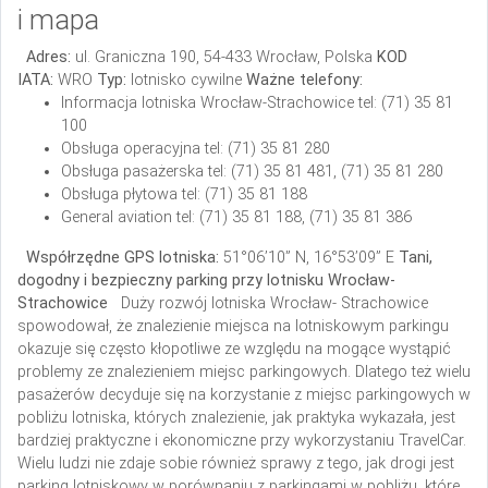
i mapa
Adres:
ul. Graniczna 190,
54-433 Wrocław,
Polska
KOD
IATA:
WRO
Typ:
lotnisko cywilne
Ważne telefony:
Informacja lotniska Wrocław-Strachowice tel: (71) 35 81
100
Obsługa operacyjna
tel: (71) 35 81 280
Obsługa pasażerska
tel: (71) 35 81 481, (71) 35 81 280
Obsługa płytowa
tel: (71) 35 81 188
General aviation
tel: (71) 35 81 188, (71) 35 81 386
Współrzędne GPS lotniska:
51°06’10” N, 16°53’09” E
Tani,
dogodny i bezpieczny parking przy lotnisku Wrocław-
Strachowice
Duży rozwój lotniska Wrocław- Strachowice
spowodował, że znalezienie miejsca na lotniskowym parkingu
okazuje się często kłopotliwe ze względu na mogące wystąpić
problemy ze znalezieniem miejsc parkingowych. Dlatego też wielu
pasażerów decyduje się na korzystanie z miejsc parkingowych w
pobliżu lotniska, których znalezienie, jak praktyka wykazała, jest
bardziej praktyczne i ekonomiczne przy wykorzystaniu TravelCar.
Wielu ludzi nie zdaje sobie również sprawy z tego, jak drogi jest
parking lotniskowy w porównaniu z parkingami w pobliżu, które