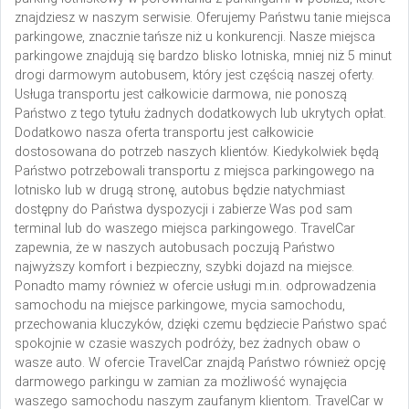
znajdziesz w naszym serwisie. Oferujemy Państwu tanie miejsca
parkingowe, znacznie tańsze niż u konkurencji. Nasze miejsca
parkingowe znajdują się bardzo blisko lotniska, mniej niż 5 minut
drogi darmowym autobusem, który jest częścią naszej oferty.
Usługa transportu jest całkowicie darmowa, nie ponoszą
Państwo z tego tytułu żadnych dodatkowych lub ukrytych opłat.
Dodatkowo nasza oferta transportu jest całkowicie
dostosowana do potrzeb naszych klientów. Kiedykolwiek będą
Państwo potrzebowali transportu z miejsca parkingowego na
lotnisko lub w drugą stronę, autobus będzie natychmiast
dostępny do Państwa dyspozycji i zabierze Was pod sam
terminal lub do waszego miejsca parkingowego. TravelCar
zapewnia, że w naszych autobusach poczują Państwo
najwyższy komfort i bezpieczny, szybki dojazd na miejsce.
Ponadto mamy również w ofercie usługi m.in. odprowadzenia
samochodu na miejsce parkingowe, mycia samochodu,
przechowania kluczyków, dzięki czemu będziecie Państwo spać
spokojnie w czasie waszych podróży, bez żadnych obaw o
wasze auto. W ofercie TravelCar znajdą Państwo również opcję
darmowego parkingu w zamian za możliwość wynajęcia
waszego samochodu naszym zaufanym klientom. TravelCar w