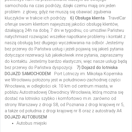
samochodu na czas podróży, dzięki czemu mają oni jeden
problem z głowy, gdyż nie muszą się obawiać zgubienia
kluczyków w trakcie ich podróży.
6) Obsługa klienta
TravelCar
oferuje swoim klientom najwyższej jakości obsługę klientów,
działającą 24h na dobę, 7 dni w tygodniu, co umożliwi Państwu
natychmiast rozwiązać wszelkie napotkane problemy i kontakt z
naszą obsługą bez długiego wyczekiwania na odbiór. Jesteśmy
bez przerwy do Państwa usług i jeżeli pojawią się jakieś pytania
dotyczące rezerwacji lub jakiekolwiek inne pytania, zapraszamy
do kontaktu. Jesteśmy bardzo elastyczni, więc nasze usługi będą
bez przerwy do Państwa dyspozycji.
7) Dojazd do lotniska
DOJAZD SAMOCHODEM
Port Lotniczy im. Mikołaja Kopernika
we Wrocławiu położony jest w południowo-zachodniej części
Wrocławia, w odległości ok. 10 km od centrum miasta, w
pobliżu Autostradowej Obwodnicy Wrocławia, którą można się
dostać na lotnisko szybko i komfortowo m.in. zarówno od
strony Warszawy z drogi S8, od Poznania z drogi krajowej nr 5,
a także od południa z drogi krajowej nr 8 oraz z autostrady A4.
DOJAZD AUTOBUSEM
Autobus miejski