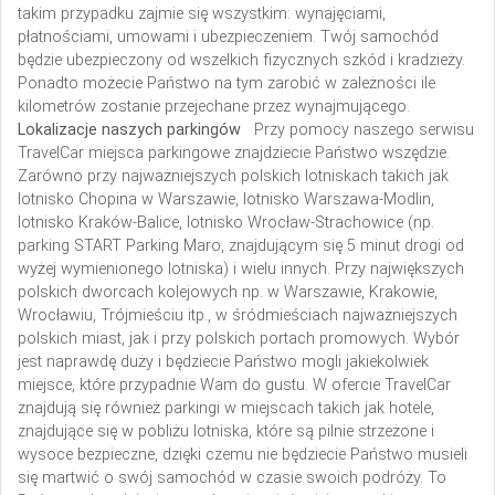
takim przypadku zajmie się wszystkim: wynajęciami,
płatnościami, umowami i ubezpieczeniem. Twój samochód
będzie ubezpieczony od wszelkich fizycznych szkód i kradzieży.
Ponadto możecie Państwo na tym zarobić w zależności ile
kilometrów zostanie przejechane przez wynajmującego.
Lokalizacje naszych parkingów
Przy pomocy naszego serwisu
TravelCar miejsca parkingowe znajdziecie Państwo wszędzie.
Zarówno przy najważniejszych polskich lotniskach takich jak
lotnisko Chopina w Warszawie, lotnisko Warszawa-Modlin,
lotnisko Kraków-Balice, lotnisko Wrocław-Strachowice (np.
parking START Parking Maro, znajdującym się 5 minut drogi od
wyżej wymienionego lotniska) i wielu innych.
Przy największych
polskich dworcach kolejowych np. w Warszawie, Krakowie,
Wrocławiu, Trójmieściu itp., w śródmieściach najważniejszych
polskich miast, jak i przy polskich portach promowych. Wybór
jest naprawdę duży i będziecie Państwo mogli jakiekolwiek
miejsce, które przypadnie Wam do gustu. W ofercie TravelCar
znajdują się również parkingi w miejscach takich jak hotele,
znajdujące się w pobliżu lotniska, które są pilnie strzeżone i
wysoce bezpieczne, dzięki czemu nie będziecie Państwo musieli
się martwić o swój samochód w czasie swoich podróży. To