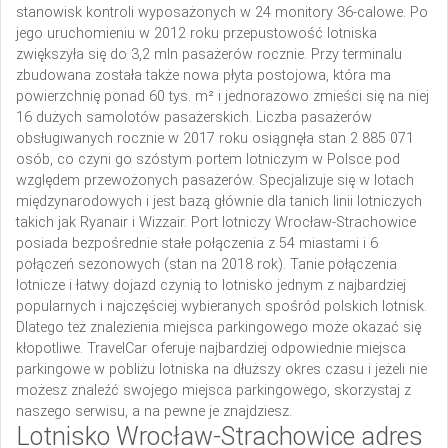
stanowisk kontroli wyposażonych w 24 monitory 36-calowe. Po
jego uruchomieniu w 2012 roku przepustowość lotniska
zwiększyła się do 3,2 mln pasażerów rocznie. Przy terminalu
zbudowana została także nowa płyta postojowa, która ma
powierzchnię ponad 60 tys. m² i jednorazowo zmieści się na niej
16 dużych samolotów pasażerskich. Liczba pasażerów
obsługiwanych rocznie w 2017 roku osiągnęła stan 2 885 071
osób, co czyni go szóstym portem lotniczym w Polsce pod
względem przewożonych pasażerów. Specjalizuje się w lotach
międzynarodowych i jest bazą głównie dla tanich linii lotniczych
takich jak Ryanair i Wizzair. Port lotniczy Wrocław-Strachowice
posiada bezpośrednie stałe połączenia z 54 miastami i 6
połączeń sezonowych (stan na 2018 rok). Tanie połączenia
lotnicze i łatwy dojazd czynią to lotnisko jednym z najbardziej
popularnych i najczęściej wybieranych spośród polskich lotnisk.
Dlatego też znalezienia miejsca parkingowego może okazać się
kłopotliwe. TravelCar oferuje najbardziej odpowiednie miejsca
parkingowe w pobliżu lotniska na dłuższy okres czasu i jeżeli nie
możesz znaleźć swojego miejsca parkingowego, skorzystaj z
naszego serwisu, a na pewne je znajdziesz.
Lotnisko Wrocław-Strachowice adres