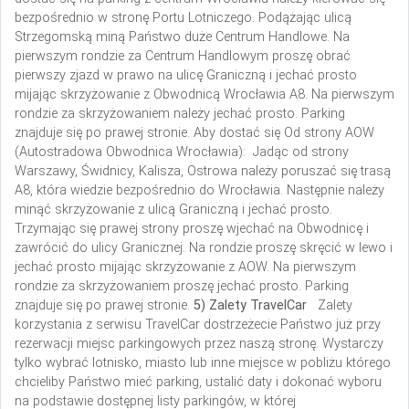
bezpośrednio w stronę Portu Lotniczego. Podążając ulicą
Strzegomską miną Państwo duże Centrum Handlowe. Na
pierwszym rondzie za Centrum Handlowym proszę obrać
pierwszy zjazd w prawo na ulicę Graniczną i jechać prosto
mijając skrzyżowanie z Obwodnicą Wrocławia A8. Na pierwszym
rondzie za skrzyżowaniem należy jechać prosto. Parking
znajduje się po prawej stronie.
Aby dostać się Od strony AOW
(Autostradowa Obwodnica Wrocławia): Jadąc od strony
Warszawy, Świdnicy, Kalisza, Ostrowa należy poruszać się trasą
A8, która wiedzie bezpośrednio do Wrocławia. Następnie należy
minąć skrzyżowanie z ulicą Graniczną i jechać prosto.
Trzymając się prawej strony proszę wjechać na Obwodnicę i
zawrócić do ulicy Granicznej. Na rondzie proszę skręcić w lewo i
jechać prosto mijając skrzyżowanie z AOW. Na pierwszym
rondzie za skrzyżowaniem proszę jechać prosto. Parking
znajduje się po prawej stronie.
5) Zalety TravelCar
Zalety
korzystania z serwisu TravelCar dostrzeżecie Państwo już przy
rezerwacji miejsc parkingowych przez naszą stronę. Wystarczy
tylko wybrać lotnisko, miasto lub inne miejsce w pobliżu którego
chcieliby Państwo mieć parking, ustalić daty i dokonać wyboru
na podstawie dostępnej listy parkingów, w której