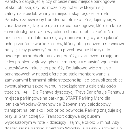
Państwo decydujecie, czy chcecie mieć miejsce parkingowe
blisko lotniska, czy tez może przy hotelu w którym się
zatrzymaliście lub w innym miejscu, skąd będziecie mieli
Państwo zapewniony transfer na lotnisko. Znajdujemy się w
zasadzie wszędzie, oferując miejsca parkingowe, które są tanie,
łatwo dostępne oraz o wysokich standardach i jakości. Na
przestrzeni lat udało nam się wyrobić renomę, wysoką jakość
usług i zaufanie wśród klientów, którzy ufają naszemu serwisowi
na tyle, żeby powierzyć nam na przechowanie kluczyki do
swojego samochodu na czas podróży, dzięki czemu mają oni
jeden problem z głowy, gdyż nie muszą się obawiać zgubienia
kluczyków w trakcie ich podróży. Dodatkowo wiele miejsc
parkingowych w naszej ofercie są stale monitorowane, z
zamykanymi bramami, pilnie strzeżone itp., co pozwoli zapobiec
ewentualnemu szkodliwemu, niepożądanemu działaniu osób
trzecich.
4)
Dla Pańtwa dyspozycji TravelCar oferuje Państwu
miejsca parkingowe na parkingu START Parking Maro dla
lotniska Wrocław-Strachowice. Zapewniamy całodobowy
transport na lotnisko i odbiór po powrocie. Parking znajduje się
przy ul. Granicznej 85. Transport odbywa się busem
wyposażonym w fotelik dziecięcy i zajmuje około 5 minut.
Aby
dostać się na parking z centrum Wrocławia należy kierować się