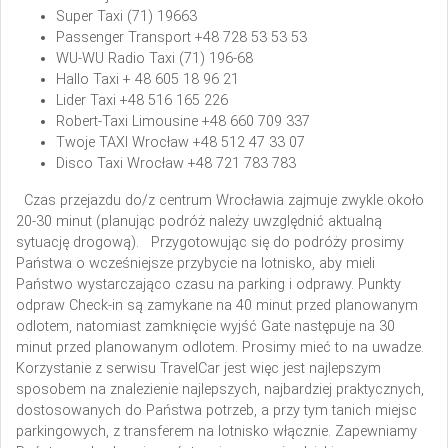
Super Taxi
(71) 19663
Passenger Transport
+48 728 53 53 53
WU-WU Radio Taxi
(71) 196-68
Hallo Taxi
+ 48 605 18 96 21
Lider Taxi
+48 516 165 226
Robert-Taxi Limousine
+48 660 709 337
Twoje TAXI Wrocław
+48 512 47 33 07
Disco Taxi Wrocław
+48 721 783 783
Czas przejazdu do/z centrum Wrocławia zajmuje zwykle około
20-30 minut (planując podróż należy uwzględnić aktualną
sytuację drogową).
Przygotowując się do podróży prosimy
Państwa o wcześniejsze przybycie na lotnisko, aby mieli
Państwo wystarczająco czasu na parking i odprawy. Punkty
odpraw Check-in są zamykane na 40 minut przed planowanym
odlotem, natomiast zamknięcie wyjść Gate następuje na 30
minut przed planowanym odlotem. Prosimy mieć to na uwadze.
Korzystanie z serwisu TravelCar jest więc jest najlepszym
sposobem na znalezienie najlepszych, najbardziej praktycznych,
dostosowanych do Państwa potrzeb, a przy tym tanich miejsc
parkingowych, z transferem na lotnisko włącznie. Zapewniamy