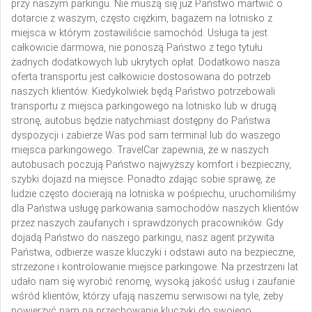
przy naszym parkingu. Nie muszą się już Państwo martwić o
dotarcie z waszym, często ciężkim, bagażem na lotnisko z
miejsca w którym zostawiliście samochód. Usługa ta jest
całkowicie darmowa, nie ponoszą Państwo z tego tytułu
żadnych dodatkowych lub ukrytych opłat. Dodatkowo nasza
oferta transportu jest całkowicie dostosowana do potrzeb
naszych klientów. Kiedykolwiek będą Państwo potrzebowali
transportu z miejsca parkingowego na lotnisko lub w drugą
stronę, autobus będzie natychmiast dostępny do Państwa
dyspozycji i zabierze Was pod sam terminal lub do waszego
miejsca parkingowego. TravelCar zapewnia, że w naszych
autobusach poczują Państwo najwyższy komfort i bezpieczny,
szybki dojazd na miejsce.
Ponadto zdając sobie sprawę, że
ludzie często docierają na lotniska w pośpiechu, uruchomiliśmy
dla Państwa usługę parkowania samochodów naszych klientów
przez naszych zaufanych i sprawdzonych pracowników. Gdy
dojadą Państwo do naszego parkingu, nasz agent przywita
Państwa, odbierze wasze kluczyki i odstawi auto na bezpieczne,
strzeżone i kontrolowanie miejsce parkingowe. Na przestrzeni lat
udało nam się wyrobić renomę, wysoką jakość usług i zaufanie
wśród klientów, którzy ufają naszemu serwisowi na tyle, żeby
powierzyć nam na przechowanie kluczyki do swojego