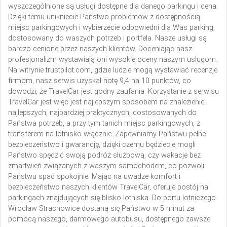
wyszczególnione są usługi dostępne dla danego parkingu i cena.
Dzięki temu unikniecie Państwo problemów z dostępnością
miejsc parkingowych i wybierzecie odpowiedni dla Was parking,
dostosowany do waszych potrzeb i portfela.
Nasze usługi są
bardzo cenione przez naszych klientów. Doceniając nasz
profesjonalizm wystawiają oni wysokie oceny naszym usługom.
Na witrynie trustpilot.com, gdzie ludzie mogą wystawiać recenzje
firmom, nasz serwis uzyskał notę 9,4 na 10 punktów, co
dowodzi, że TravelCar jest godny zaufania.
Korzystanie z serwisu
TravelCar jest więc jest najlepszym sposobem na znalezienie
najlepszych, najbardziej praktycznych, dostosowanych do
Państwa potrzeb, a przy tym tanich miejsc parkingowych, z
transferem na lotnisko włącznie. Zapewniamy Państwu pełne
bezpieczeństwo i gwarancję, dzięki czemu będziecie mogli
Państwo spędzić swoją podróż służbową, czy wakacje bez
zmartwień związanych z waszym samochodem, co pozwoli
Państwu spać spokojnie. Mając na uwadze komfort i
bezpieczeństwo naszych klientów TravelCar, oferuje postój na
parkingach znajdujących się blisko lotniska. Do portu lotniczego
Wrocław Strachowice dostaną się Państwo w 5 minut za
pomocą naszego, darmowego autobusu, dostępnego zawsze