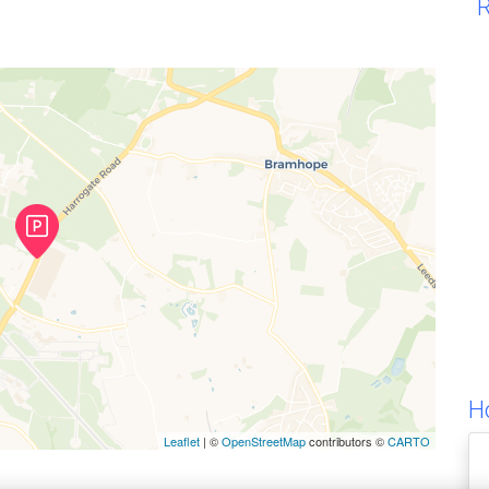
R
H
Leaflet
| ©
OpenStreetMap
contributors ©
CARTO