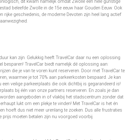
 onlogisch, dit kwam namelijk omdat Zwolle een hele gunstige
zestad beleefde Zwolle in de 15e eeuw haar Gouden Eeuw. Ook
en rijke geschiedenis, de moderne Devoten zijn heel lang actief
 aanwezigheid.
duur kan zijn. Gelukkig heeft TravelCar daar nu een oplossing
eel besparen! TravelCar biedt namelijk dé oplossing aan:
ijzen die je van te voren kunt reserveren. Door met TravelCar te
veren, waarmee je tot 70% aan parkeerkosten bespaard. Je kan
een veilige parkeerplaats die ook dichtbij is gegarandeerd is!
eerplaats bij één van onze partners reserveren. En zoals je dan
Car worden aangeboden in of vlakbij het stadscentrum zonder dat
berhaupt lukt om een plekje te vinden! Met TravelCar is het én
en hoeft dus niet meer urenlang te zoeken. Dus alle frustraties
 prijs moeten betalen zijn nu voorgoed voorbij.