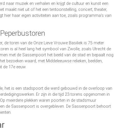
rd naar muziek en verhalen en krijgt de cultuur en kunst een
t maakt niet uit of het een tentoonstelling, concert, theater,
gt hier haar eigen activiteiten aan toe, zoals programma’s van
 Peperbustoren
r, de toren van de Onze Lieve Vrouwe Basiliek is 75 meter
 toren is al heel lang het symbool van Zwolle, zoals Utrecht de
samen met de Sassenpoort het beeld van de stad en bepaalt nog
k het bezoeken waard, met Middeleeuwse relieken, beelden,
it de 17e eeuw.
e, het is een stadspoort die werd gebouwd in de overloop van
rdedigingswerken. Er zijn in die tijd 23 torens opgenomen in
. Op meerdere plekken waren poorten in de stadsmuur
lleen de Sassenpoort is overgebleven. De Sassenpoort behoort
enten.
ar