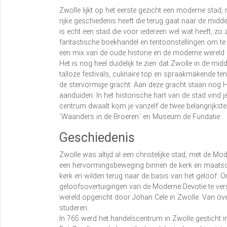
Zwolle lijkt op het eerste gezicht een moderne stad, 
rijke geschiedenis heeft die terug gaat naar de mid
is echt een stad die voor iedereen wel wat heeft, zo 
fantastische boekhandel en tentoonstellingen om te
een mix van de oude historie en de moderne wereld 
Het is nog heel duidelijk te zien dat Zwolle in de m
talloze festivals, culinaire top en spraakmakende te
de stervormige gracht. Aan deze gracht staan nog H
aanduiden. In het historische hart van de stad vind je
centrum dwaalt kom je vanzelf de twee belangrijkst
`Waanders in de Broeren` en Museum de Fundatie.
Geschiedenis
Zwolle was altijd al een christelijke stad, met de Mo
een hervormingsbeweging binnen de kerk en maatsc
kerk en wilden terug naar de basis van het geloof. 
geloofsovertuigingen van de Moderne Devotie te ver
wereld opgericht door Johan Cele in Zwolle. Van o
studeren.
In 765 werd het handelscentrum in Zwolle gesticht i