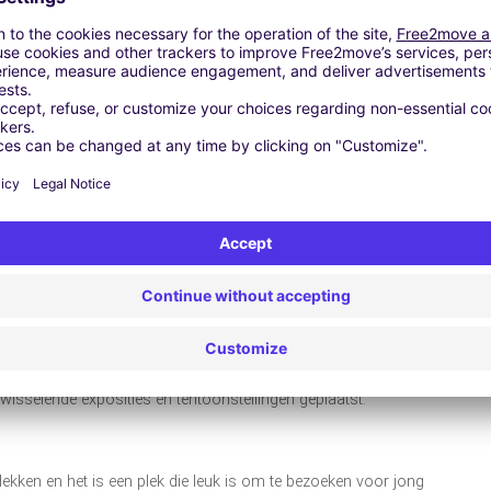
n dat het zelfs moeilijk is om het in een dag te passen. Met een
genoeg te doen in de avond. En daarnaast met mooie
een een leuk dagje uit.
ooiste boekhandel in Nederland genoemd. De winkel is
ebouw. De moderne inrichting is gemixt met de oude historie
ar ook cadeau artikelen, eten en drinken en er worden lezingen,
et alleen een boekhandel, maar een heuse belevenis!
 gebouw, namelijk in Paleis aan de Blijmarkt. Dit is een
8 en 1841 en ontworpen door Eduard Louis de Coninck uit Den
od later dak aan onder andere de Provinciale Planologische
seum. Sinds juni 2005 is het samen met Kasteel het Nijenhuis
kunst te bekijken dat stamt vanuit de middeleeuwen tot
sselende exposities en tentoonstellingen geplaatst.
ekken en het is een plek die leuk is om te bezoeken voor jong