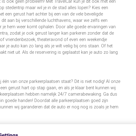
 is ook geen probleem! Met TravelCar kun je dit ook met een
op stedentrip maar wil je in de stad alles lopen? Kies een
et een gerust hart achter bij een van de vele beveiligde
 dit aan bij verschillende luchthavens, waar we zelfs een
r je hem weer komt ophalen. Door alle goede ervaringen van
ntra, zodat je ook gerust langer kan parkeren zonder dat de
ie of vriendenbezoek, theateravond of even een weekendje
ar je auto kan zo lang als je wilt veilig bij ons staan. Of het
 niet uit. Als de reservering is geplaatst kan je auto zo lang
 bij één van onze parkeerplaatsen staat? Dit is niet nodig! Al onze
 een gerust hart op stap gaan, en als je klaar bent kunnen wij
e parkeerplaatsen hebben namelijk 24/7 camerabewaking. Ga dus
s in goede handen! Doordat alle parkeerplaatsen goed zijn
unnen wij garanderen dat de auto er nog nog is zoals je hem