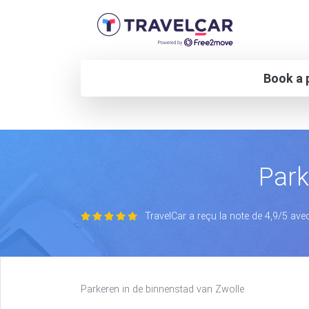
Book a p
Park
TravelCar a reçu la note de 4,9/5 ave
Parkeren in de binnenstad van Zwolle