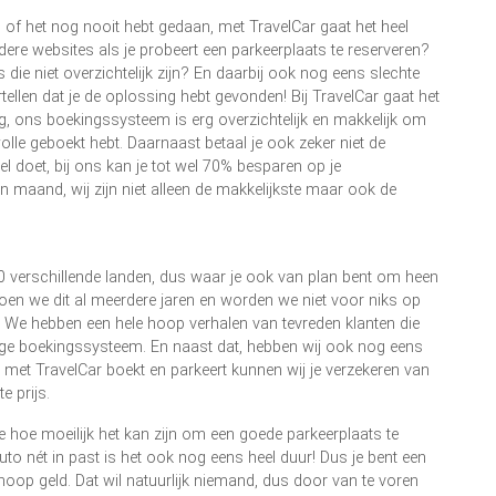
en of het nog nooit hebt gedaan, met TravelCar gaat het heel
dere websites als je probeert een parkeerplaats te reserveren?
e niet overzichtelijk zijn? En daarbij ook nog eens slechte
tellen dat je de oplossing hebt gevonden! Bij TravelCar gaat het
ig, ons boekingssysteem is erg overzichtelijk en makkelijk om
lle geboekt hebt. Daarnaast betaal je ook zeker niet de
el doet, bij ons kan je tot wel 70% besparen op je
en maand, wij zijn niet alleen de makkelijkste maar ook de
60 verschillende landen, dus waar je ook van plan bent om heen
doen we dit al meerdere jaren en worden we niet voor niks op
! We hebben een hele hoop verhalen van tevreden klanten die
ge boekingssysteem. En naast dat, hebben wij ook nog eens
e met TravelCar boekt en parkeert kunnen wij je verzekeren van
e prijs.
je hoe moeilijk het kan zijn om een goede parkeerplaats te
uto nét in past is het ook nog eens heel duur! Dus je bent een
oop geld. Dat wil natuurlijk niemand, dus door van te voren