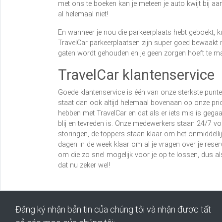
met ons te boeken kan je meteen je auto kwijt bij a
al helemaal niet!
En wanneer je nou die parkeerplaats hebt geboekt, k
TravelCar parkeerplaatsen zijn super goed bewaakt m
gaten wordt gehouden en je geen zorgen hoeft te ma
TravelCar klantenservice
Goede klantenservice is één van onze sterkste punten
staat dan ook altijd helemaal bovenaan op onze priori
hebben met TravelCar en dat als er iets mis is gega
blij en tevreden is. Onze medewerkers staan 24/7 voo
storingen, de toppers staan klaar om het onmiddellijk
dagen in de week klaar om al je vragen over je res
om die zo snel mogelijk voor je op te lossen, dus a
dat nu zeker wel!
Đăng ký nhận bản tin của chúng tôi và nhận được tất