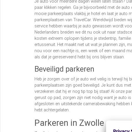
Je auto voor meerdere dagen willen laten staan? Dat
paar klikken regelen. Ga je bijvoorbeeld met de auto 
mooie parkeerplaats vlakbij je hotel en laat je auto m
parkeerplaatsen van TravelCar. Wereldwijd bieden wij
service hebben waarbij je auto gewassen wordt voo
Nederlanders breiden we dit nu ook uit naar stadsce
kosten extreem oplopen tijdens je stedentrip, famil
ertussenuit. Het maakt niet uit wat je plannen zijn, ma
nou voor een nachtje is, een week of een maand maakt
als dat je gereserveerd hebt bij ons blijven staan.
Beveiligd parkeren
Heb je zorgen over of je auto wel veilig is terwijl hij
parkeerplaatsen zijn goed beveiligd. Je kunt dus met
verzekeren dat hij er nog tip top bij staat! Al onz
gerust op pad, zorgen zijn niet nodig want je auto i
afgesloten en uitstekende camerabewaking hebben k
hebt achtergelaten.
Parkeren in Zwolle