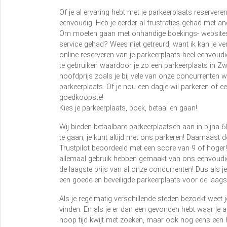
Of je al ervaring hebt met je parkeerplaats reserver
eenvoudig. Heb je eerder al frustraties gehad met an
Om moeten gaan met onhandige boekings- websites di
service gehad? Wees niet getreurd, want ik kan je ver
online reserveren van je parkeerplaats heel eenvoud
te gebruiken waardoor je zo een parkeerplaats in Zwo
hoofdprijs zoals je bij vele van onze concurrenten w
parkeerplaats. Of je nou een dagje wil parkeren of e
goedkoopste!
Kies je parkeerplaats, boek, betaal en gaan!
Wij bieden betaalbare parkeerplaatsen aan in bijna 
te gaan, je kunt altijd met ons parkeren! Daarnaast 
Trustpilot beoordeeld met een score van 9 of hoger
allemaal gebruik hebben gemaakt van ons eenvoudi
de laagste prijs van al onze concurrenten! Dus als j
een goede en beveiligde parkeerplaats voor de laagst
Als je regelmatig verschillende steden bezoekt weet 
vinden. En als je er dan een gevonden hebt waar je a
hoop tijd kwijt met zoeken, maar ook nog eens een h