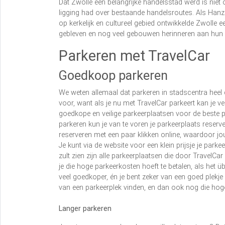
Dat Zwolle een belangrijke handelsstad werd is niet
ligging had over bestaande handelsroutes. Als Han
op kerkelijk en cultureel gebied ontwikkelde Zwolle e
gebleven en nog veel gebouwen herinneren aan hun
Parkeren met TravelCar
Goedkoop parkeren
We weten allemaal dat parkeren in stadscentra heel 
voor, want als je nu met TravelCar parkeert kan je v
goedkope en veilige parkeerplaatsen voor de beste pr
parkeren kun je van te voren je parkeerplaats reser
reserveren met een paar klikken online, waardoor jou 
Je kunt via de website voor een klein prijsje je park
zult zien zijn alle parkeerplaatsen die door Travel
je die hoge parkeerkosten hoeft te betalen, als het ü
veel goedkoper, én je bent zeker van een goed plekje 
van een parkeerplek vinden, en dan ook nog die hoge
Langer parkeren