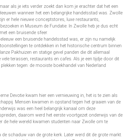
maar als je iets verder zoekt dan kom je erachter dat het een
deleeuwen wanneer het een belangrijke handelsstad was. Zwolle
zijn er hele nieuwe conceptstores, luxe restaurants,
 bezoeken in Museum de Fundatie. In Zwolle heb je dus echt
met een bruisende sfeer.
iddeleeuw een bruisende handelsstad was, er zijn nu namelijk
ntoonstellingen te ontdekken in het historische centrum binnen
anze Pakhuizen en statige gevel panden die dit allemaal
 vele terassen, restaurants en cafes. Als je een tijdje door dit
e plekken tegen: de mooiste boekhandel van Nederland
derne Devotie kwam hier een vernieuwing in, het is te zien als
happij. Mensen kwamen in opstand tegen het graaien van de
Onderwijs was een heel belangrijk kanaal om deze
spreiden, daarom werd het eerste voortgezet onderwijs van de
ver de hele wereld kwamen studenten naar Zwolle om te
n de schaduw van de grote kerk. Later werd dit de grote markt.