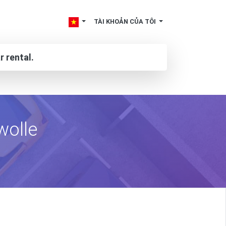
TÀI KHOẢN CỦA TÔI
r rental.
wolle