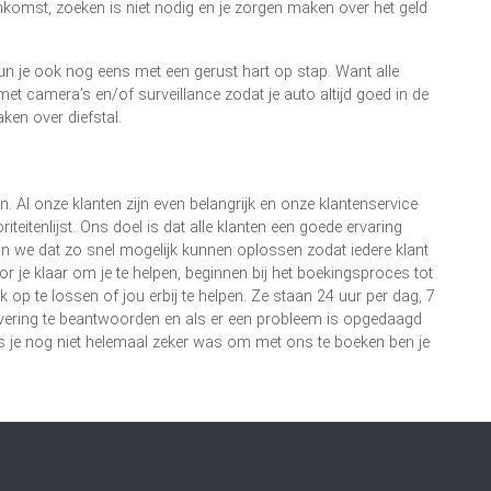
ankomst, zoeken is niet nodig en je zorgen maken over het geld
un je ook nog eens met een gerust hart op stap. Want alle
et camera’s en/of surveillance zodat je auto altijd goed in de
ken over diefstal.
. Al onze klanten zijn even belangrijk en onze klantenservice
teitenlijst. Ons doel is dat alle klanten een goede ervaring
an we dat zo snel mogelijk kunnen oplossen zodat iedere klant
r je klaar om je te helpen, beginnen bij het boekingsproces tot
 op te lossen of jou erbij te helpen. Ze staan 24 uur per dag, 7
ervering te beantwoorden en als er een probleem is opgedaagd
ls je nog niet helemaal zeker was om met ons te boeken ben je