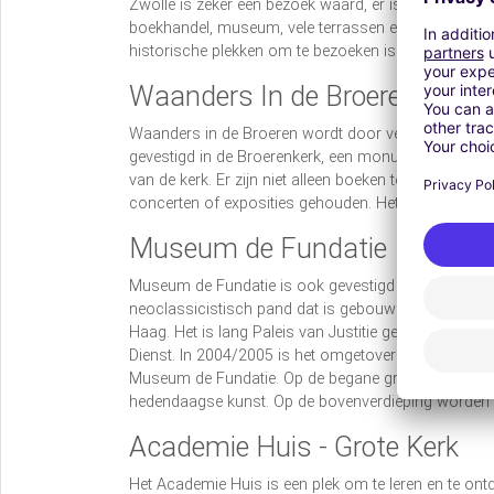
Zwolle is zeker een bezoek waard, er is zoveel te doe
boekhandel, museum, vele terrassen en winkels en 
historische plekken om te bezoeken is het voor ieder
Waanders In de Broeren
Waanders in de Broeren wordt door velen de allerm
gevestigd in de Broerenkerk, een monumentaal kerkg
van de kerk. Er zijn niet alleen boeken te vinden, ma
concerten of exposities gehouden. Het is daarom ni
Museum de Fundatie
Museum de Fundatie is ook gevestigd in een bijzonder
neoclassicistisch pand dat is gebouwd tussen 183
Haag. Het is lang Paleis van Justitie geweest en bo
Dienst. In 2004/2005 is het omgetoverd tot kunstmu
Museum de Fundatie. Op de begane grond is er veel 
hedendaagse kunst. Op de bovenverdieping worden wi
Academie Huis - Grote Kerk
Het Academie Huis is een plek om te leren en te ontd