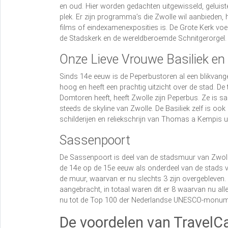
en oud. Hier worden gedachten uitgewisseld, geluiste
plek. Er zijn programma’s die Zwolle wil aanbieden, he
films of eindexamenexposities is. De Grote Kerk voe
de Stadskerk en de wereldberoemde Schnitgerorgel.
Onze Lieve Vrouwe Basiliek en
Sinds 14e eeuw is de Peperbustoren al een blikvange
hoog en heeft een prachtig uitzicht over de stad. De
Domtoren heeft, heeft Zwolle zijn Peperbus. Ze is 
steeds de skyline van Zwolle. De Basiliek zelf is oo
schilderijen en reliekschrijn van Thomas a Kempis u
Sassenpoort
De Sassenpoort is deel van de stadsmuur van Zwoll
de 14e op de 15e eeuw als onderdeel van de stads ve
de muur, waarvan er nu slechts 3 zijn overgebleven
aangebracht, in totaal waren dit er 8 waarvan nu a
nu tot de Top 100 der Nederlandse UNESCO-monum
De voordelen van TravelC