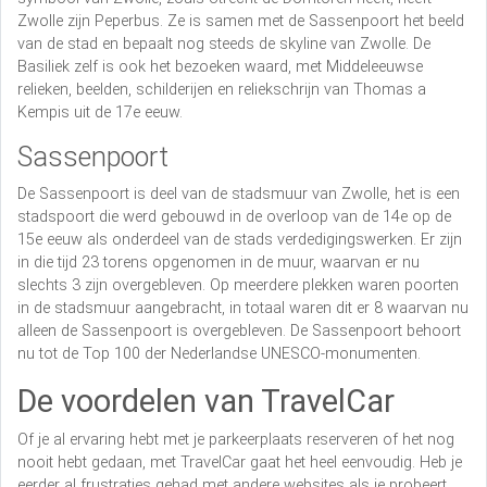
Zwolle zijn Peperbus. Ze is samen met de Sassenpoort het beeld
van de stad en bepaalt nog steeds de skyline van Zwolle. De
Basiliek zelf is ook het bezoeken waard, met Middeleeuwse
relieken, beelden, schilderijen en reliekschrijn van Thomas a
Kempis uit de 17e eeuw.
Sassenpoort
De Sassenpoort is deel van de stadsmuur van Zwolle, het is een
stadspoort die werd gebouwd in de overloop van de 14e op de
15e eeuw als onderdeel van de stads verdedigingswerken. Er zijn
in die tijd 23 torens opgenomen in de muur, waarvan er nu
slechts 3 zijn overgebleven. Op meerdere plekken waren poorten
in de stadsmuur aangebracht, in totaal waren dit er 8 waarvan nu
alleen de Sassenpoort is overgebleven. De Sassenpoort behoort
nu tot de Top 100 der Nederlandse UNESCO-monumenten.
De voordelen van TravelCar
Of je al ervaring hebt met je parkeerplaats reserveren of het nog
nooit hebt gedaan, met TravelCar gaat het heel eenvoudig. Heb je
eerder al frustraties gehad met andere websites als je probeert