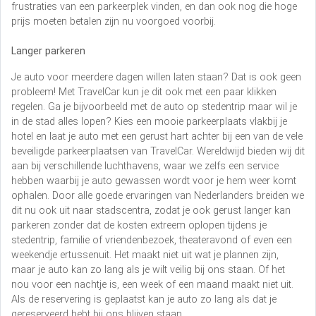
frustraties van een parkeerplek vinden, en dan ook nog die hoge
prijs moeten betalen zijn nu voorgoed voorbij.
Langer parkeren
Je auto voor meerdere dagen willen laten staan? Dat is ook geen
probleem! Met TravelCar kun je dit ook met een paar klikken
regelen. Ga je bijvoorbeeld met de auto op stedentrip maar wil je
in de stad alles lopen? Kies een mooie parkeerplaats vlakbij je
hotel en laat je auto met een gerust hart achter bij een van de vele
beveiligde parkeerplaatsen van TravelCar. Wereldwijd bieden wij dit
aan bij verschillende luchthavens, waar we zelfs een service
hebben waarbij je auto gewassen wordt voor je hem weer komt
ophalen. Door alle goede ervaringen van Nederlanders breiden we
dit nu ook uit naar stadscentra, zodat je ook gerust langer kan
parkeren zonder dat de kosten extreem oplopen tijdens je
stedentrip, familie of vriendenbezoek, theateravond of even een
weekendje ertussenuit. Het maakt niet uit wat je plannen zijn,
maar je auto kan zo lang als je wilt veilig bij ons staan. Of het
nou voor een nachtje is, een week of een maand maakt niet uit.
Als de reservering is geplaatst kan je auto zo lang als dat je
gereserveerd hebt bij ons blijven staan.