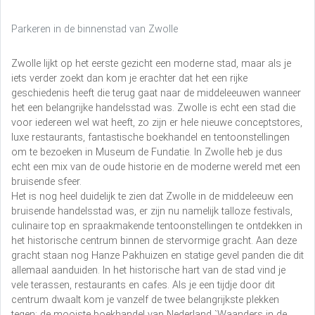
Parkeren in de binnenstad van Zwolle
Zwolle lijkt op het eerste gezicht een moderne stad, maar als je
iets verder zoekt dan kom je erachter dat het een rijke
geschiedenis heeft die terug gaat naar de middeleeuwen wanneer
het een belangrijke handelsstad was. Zwolle is echt een stad die
voor iedereen wel wat heeft, zo zijn er hele nieuwe conceptstores,
luxe restaurants, fantastische boekhandel en tentoonstellingen
om te bezoeken in Museum de Fundatie. In Zwolle heb je dus
echt een mix van de oude historie en de moderne wereld met een
bruisende sfeer.
Het is nog heel duidelijk te zien dat Zwolle in de middeleeuw een
bruisende handelsstad was, er zijn nu namelijk talloze festivals,
culinaire top en spraakmakende tentoonstellingen te ontdekken in
het historische centrum binnen de stervormige gracht. Aan deze
gracht staan nog Hanze Pakhuizen en statige gevel panden die dit
allemaal aanduiden. In het historische hart van de stad vind je
vele terassen, restaurants en cafes. Als je een tijdje door dit
centrum dwaalt kom je vanzelf de twee belangrijkste plekken
tegen: de mooiste boekhandel van Nederland `Waanders in de