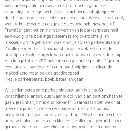
een parkeerplaats te reserveren? Om moeten gaan met
onhandige boekings- websites die niet overzichtelijk zijn? En
daarbij ook nog eens slechte service gehad? Wees niet getreurd,
want ik kan je vertellen dat je de oplossing hebt gevonden! Bij
TravelCar gaat het online reserveren van je parkeerplaats heel
eenvoudig, ons boekingssysteem is erg overzichtelijk en
makkelijk om te gebruiken waardoor je zo een parkeerplaats in
Zwolle geboekt hebt. Daarnaast betaal je ook zeker niet de
hoofdprijs zoals je bij vele van onze concurrenten wel doet, bij
ons kan je tot wel 70% besparen op je parkeerplaats. Of je nou
een dagje wil parkeren of een maand, wij zijn niet alleen de
makkelijkste maar ook de goedkoopste!
Kies je parkeerplaats, boek, betaal en gaan!
Wij bieden betaalbare parkeerplaatsen aan in bijna 60
verschillende landen, dus waar je ook van plan bent om heen te
gaan, je kunt altijd met ons parkeren! Daarnaast doen we dit al
meerdere jaren en worden we niet voor niks op Trustpilot
beoordeeld met een score van 9 of hoger! We hebben een hele
hoop verhalen van tevreden klanten die allemaal gebruik hebben
gemaakt van ons eenvoudige boekingssysteem. En naast dat,