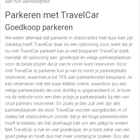
aan hun aanwezigheid.
Parkeren met TravelCar
Goedkoop parkeren
We weten allemaal dat parkeren in stadscentra heel duur kan zijn.
Gelukkig heeft TravelCar daar nu een oplossing voor, want als je
nu met TravelCar parkeert kan je veel besparen! TravelCar biedt
namelijk dé oplossing aan: goedkope en veilige parkeerplaatsen
voor de beste prijzen die je van te voren kunt reserveren. Door
met TravelCar te parkeren kun je van te voren je parkeerplaats
reserveren, waarmee je tot 70% aan parkeerkosten bespaard. Je
kan reserveren met een paar klikken online, waardoor jou een
veilige parkeerplaats die ook dichtbij is gegarandeerd is! Je kunt
via de website voor een klein prijsje je parkeerplaats bij één van
onze partners reserveren. En zoals je dan zult zien zijn alle
parkeerplaatsen die door TravelCar worden aangeboden in of
vlakbij het stadscentrum zonder dat je die hoge parkeerkosten
hoeft te betalen, als het überhaupt lukt om een plekje te vinden!
Met TravelCar is het én veel goedkoper, én je bent zeker van een
goed plekje en hoeft dus niet meer urenlang te zoeken. Dus alle