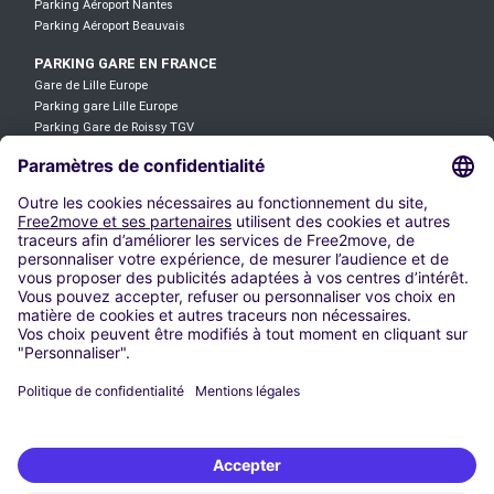
Parking Aéroport Nantes
Parking Aéroport Beauvais
PARKING GARE EN FRANCE
Gare de Lille Europe
Parking gare Lille Europe
Parking Gare de Roissy TGV
Parking Gare TGV Aix-en-Provence
Gare TGV Avignon
Gare de Saint Jean
Gare de Lyon-Part-Dieu
Parking Gare Lyon Saint Exupéry
Parking gare Saint-Charles
Gare de Mulhouse
LOCATION DE VOITURE
Location Voiture Aéroport Roissy CDG
Location Voiture Aéroport Orly
Location Voiture Aéroport Lyon
Location Voiture Aéroport Nantes
Location Voiture Aéroport Bordeaux
Location Voiture Aéroport Nice
Location Voiture Aéroport Marseille
Location Voiture Aéroport Beauvais