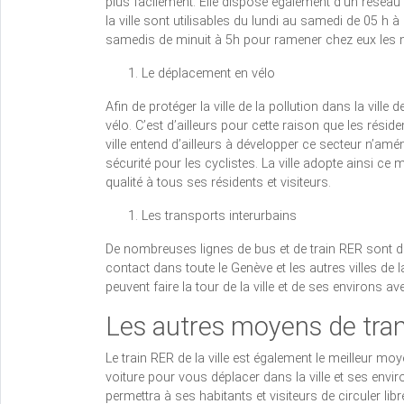
plus facilement. Elle dispose également d’un réseau
la ville sont utilisables du lundi au samedi de 05 h à
samedis de minuit à 5h pour ramener chez eux les
Le déplacement en vélo
Afin de protéger la ville de la pollution dans la ville 
vélo. C’est d’ailleurs pour cette raison que les résid
ville entend d’ailleurs à développer ce secteur n’amé
sécurité pour les cyclistes. La ville adopte ainsi c
qualité à tous ses résidents et visiteurs.
Les transports interurbains
De nombreuses lignes de bus et de train RER sont dis
contact dans toute le Genève et les autres villes de la
peuvent faire la tour de la ville et de ses environs av
Les autres moyens de tra
Le train RER de la ville est également le meilleur mo
voiture pour vous déplacer dans la ville et ses envir
permettra à ses habitants et visiteurs de circuler li