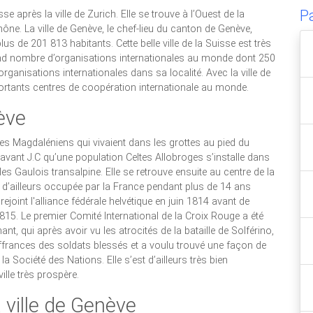
P
se après la ville de Zurich. Elle se trouve à l’Ouest de la
hône. La ville de Genève, le chef-lieu du canton de Genève,
s de 201 813 habitants. Cette belle ville de la Suisse est très
grand nombre d’organisations internationales au monde dont 250
anisations internationales dans sa localité. Avec la ville de
rtants centres de coopération internationale au monde.
nève
es Magdaléniens qui vivaient dans les grottes au pied du
 avant J.C qu’une population Celtes Allobroges s’installe dans
r les Gaulois transalpine. Elle se retrouve ensuite au centre de la
fut d’ailleurs occupée par la France pendant plus de 14 ans
rejoint l'alliance fédérale helvétique en juin 1814 avant de
815. Le premier Comité International de la Croix Rouge a été
t, qui après avoir vu les atrocités de la bataille de Solférino,
ouffrances des soldats blessés et a voulu trouvé une façon de
 la Société des Nations. Elle s’est d’ailleurs très bien
ille très prospère.
 ville de Genève