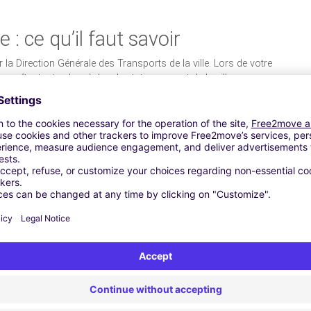
: ce qu’il faut savoir
 la Direction Générale des Transports de la ville. Lors de votre
connaître toutes les règles de stationnement de la ville pour
artagé en deux zones :
ment payant dédié aux stationnements ne dépassant les 1
e du lundi au samedi de 8h à 19h.
tationnement pour des durées limitées gratuites ou payantes.
 jaunes sont des endroits où il est interdit de stationner.
tent aux véhicules de livraison de stationner sur ces zones
nutes pour décharger ou charger leur véhicule.
nnement souterraines pour accueillir les véhicules des
gue durée.
 stationner dans les rues de la ville sous peine de payer une
 les zones réservées pour, et qui disposent de panneau de