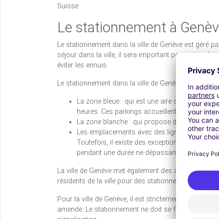
Suisse
Le stationnement à Genève 
Le stationnement dans la ville de Genève est géré par
séjour dans la ville, il sera important pour vous de 
éviter les ennuis.
Le stationnement dans la ville de Genève est ainsi p
La zone bleue : qui est une aire de stationne
heures. Ces parkings accueillent votre voitur
La zone blanche : qui propose des aires de s
Les emplacements avec des lignes ou des cases
Toutefois, il existe des exceptions qui permet
pendant une durée ne dépassant pas les 20 mi
La ville de Genève met également des aires de statio
résidents de la ville pour des stationnements de lon
Pour la ville de Genève, il est strictement interdit de
amende. Le stationnement ne doit se faire que dans