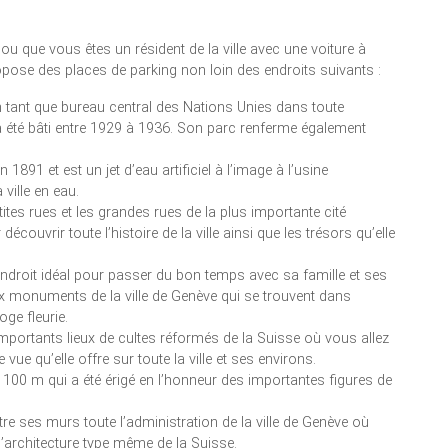
u que vous êtes un résident de la ville avec une voiture à
pose des places de parking non loin des endroits suivants :
 tant que bureau central des Nations Unies dans toute
ui a été bâti entre 1929 à 1936. Son parc renferme également
en 1891 et est un jet d’eau artificiel à l’image à l’usine
 ville en eau.
petites rues et les grandes rues de la plus importante cité
écouvrir toute l’histoire de la ville ainsi que les trésors qu’elle
 l’endroit idéal pour passer du bon temps avec sa famille et ses
 monuments de la ville de Genève qui se trouvent dans
oge fleurie.
 importants lieux de cultes réformés de la Suisse où vous allez
vue qu’elle offre sur toute la ville et ses environs.
100 m qui a été érigé en l’honneur des importantes figures de
ntre ses murs toute l’administration de la ville de Genève où
l’architecture type même de la Suisse.