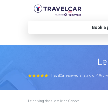
Book a p
Le
TravelCar received a rating of 4,9/5 
Le parking dans la ville de Genève