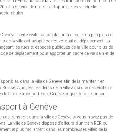
 de train RER dans toute la ville. Les transports en commun de
 20h. Un service de nuit sera disponible les vendredis et
 noctambules.
de Genève la ville invite sa population à circuler un peu plus en
ents de la ville ont adopté ce nouvel outil de déplacement. La
nageant les rues et espaces publiques de la ville pour plus de
e mode de déplacement pour apporter un cadre de vie sain et de
ponibles dans la ville de Genève afin de la maintenir en
 Suisse. Ainsi, les résidents de la ville ainsi que ses visiteurs
ec le titre de transport Tout Genève auquel ils ont souscrit.
nsport à Genève
yen de transport dans la ville de Genève si vous n’avez pas de
ons. La ville de Genève dispose d’ailleurs d’un train RER qui
brement et plus facilement dans les nombreuses villes de la