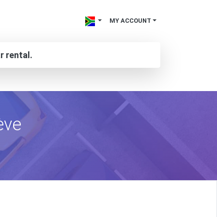
MY ACCOUNT
r rental.
ève