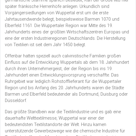
germanische Stämme spärlich besiedelt, Karl der Große ließ hier
später fränkische Herrenhöfe anlegen. Urkundlich sind
Vorgängersiedlungen von Wuppertal erst um die erste
Jahrtausendwende belegt, beispielsweise Barmen 1070 und
Elberfeld 1161. Die Wuppertaler Region war Mitte des 19.
Jahrhunderts eines der größten Wirtschaftszentren Europas und
eine der ersten Industrieregionen Deutschlands. Die Herstellung
von Textilien ist seit dem Jahr 1450 belegt.
Offenbar hatten speziell auch calvinistische Familien großen
Einfluss auf die Entwicklung Wuppertals ab dem 18. Jahrhundert
durch ihren Unternehmergeist, der der Region bis ins 19.
Jahrhundert einen Entwicklungsvorsprung verschaffte. Das
Ruhrgebiet war lediglich Rohstofflieferant für die Wuppertaler
Region und bis Anfang des 20. Jahrhunderts waren die Städte
Barmen und Elberfeld bedeutender als Dortmund, Duisburg oder
Düsseldorf.
Das größte Standbein war die Textilindustrie und es gab eine
dauerhafte Welttextilmesse, Wuppertal war einer der
bedeutendsten Textilstandorte der Welt. Hinzu kamen
unterstützende Gewerbezweige wie die chemische Industrie für