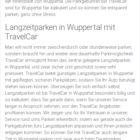
der Innenstadt von Wuppertal. Die Parkgebühren bei TravelCar
sind für Wuppertal fair kalkuliert und so können Sie entspannt
parken, ganz ohne Stress.
Langzeitparken in Wuppertal mit
TravelCar
Man will nicht immer zwischendurch oder stundenweise parken,
sondern braucht hin und wieder eine dauerhafte Parkmöglichkeit.
TravelCar ermöglicht Ihnen das zentral gelegene Langzeitparken
in Wuppertal, und zwar sicher und geschützt sowie sehr
preiswert. TravelCar bietet günstiges Langzeitparken in Wuppertal
mit gepflegten, sicheren Parkplätzen, sodass Sie Ihr Auto beruhigt
stehen lassen können. Überzeugen Sie sich einfach selbst:
Langzeitparken ist bei TravelCar in Wuppertal besonders billig und
so kalkuliert, dass Sie gerade dann, wenn Sie unseren Service
länger in Anspruch nehmen, von den TravelCar Angeboten
profitieren können. Wir zeigen uns für Ihr Vertrauen in unseren
Service rund ums Parken erkenntlich, indem wir gerade auch die
Parkgebühren fürs Langzeitparken anpassen und Ihnen preislich
entgegen kommen. So können Sie mit TravelCar auch längere
Zeit in Wuppertal parken und zwar auch beim Dauerparken