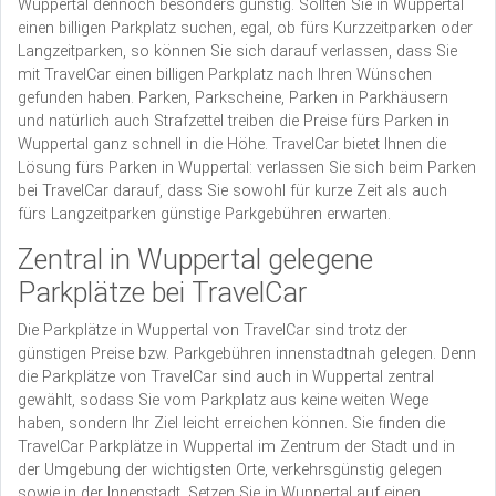
Wuppertal dennoch besonders günstig. Sollten Sie in Wuppertal
einen billigen Parkplatz suchen, egal, ob fürs Kurzzeitparken oder
Langzeitparken, so können Sie sich darauf verlassen, dass Sie
mit TravelCar einen billigen Parkplatz nach Ihren Wünschen
gefunden haben. Parken, Parkscheine, Parken in Parkhäusern
und natürlich auch Strafzettel treiben die Preise fürs Parken in
Wuppertal ganz schnell in die Höhe. TravelCar bietet Ihnen die
Lösung fürs Parken in Wuppertal: verlassen Sie sich beim Parken
bei TravelCar darauf, dass Sie sowohl für kurze Zeit als auch
fürs Langzeitparken günstige Parkgebühren erwarten.
Zentral in Wuppertal gelegene
Parkplätze bei TravelCar
Die Parkplätze in Wuppertal von TravelCar sind trotz der
günstigen Preise bzw. Parkgebühren innenstadtnah gelegen. Denn
die Parkplätze von TravelCar sind auch in Wuppertal zentral
gewählt, sodass Sie vom Parkplatz aus keine weiten Wege
haben, sondern Ihr Ziel leicht erreichen können. Sie finden die
TravelCar Parkplätze in Wuppertal im Zentrum der Stadt und in
der Umgebung der wichtigsten Orte, verkehrsgünstig gelegen
sowie in der Innenstadt. Setzen Sie in Wuppertal auf einen