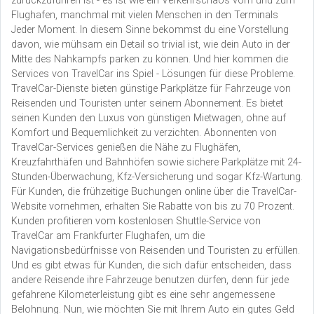
zurückzuführen ist - es ist wie ein Verkehrschaos vom und zum
Flughafen, manchmal mit vielen Menschen in den Terminals
Jeder Moment. In diesem Sinne bekommst du eine Vorstellung
davon, wie mühsam ein Detail so trivial ist, wie dein Auto in der
Mitte des Nahkampfs parken zu können. Und hier kommen die
Services von TravelCar ins Spiel - Lösungen für diese Probleme.
TravelCar-Dienste bieten günstige Parkplätze für Fahrzeuge von
Reisenden und Touristen unter seinem Abonnement. Es bietet
seinen Kunden den Luxus von günstigen Mietwagen, ohne auf
Komfort und Bequemlichkeit zu verzichten. Abonnenten von
TravelCar-Services genießen die Nähe zu Flughäfen,
Kreuzfahrthäfen und Bahnhöfen sowie sichere Parkplätze mit 24-
Stunden-Überwachung, Kfz-Versicherung und sogar Kfz-Wartung.
Für Kunden, die frühzeitige Buchungen online über die TravelCar-
Website vornehmen, erhalten Sie Rabatte von bis zu 70 Prozent.
Kunden profitieren vom kostenlosen Shuttle-Service von
TravelCar am Frankfurter Flughafen, um die
Navigationsbedürfnisse von Reisenden und Touristen zu erfüllen.
Und es gibt etwas für Kunden, die sich dafür entscheiden, dass
andere Reisende ihre Fahrzeuge benutzen dürfen, denn für jede
gefahrene Kilometerleistung gibt es eine sehr angemessene
Belohnung. Nun, wie möchten Sie mit Ihrem Auto ein gutes Geld