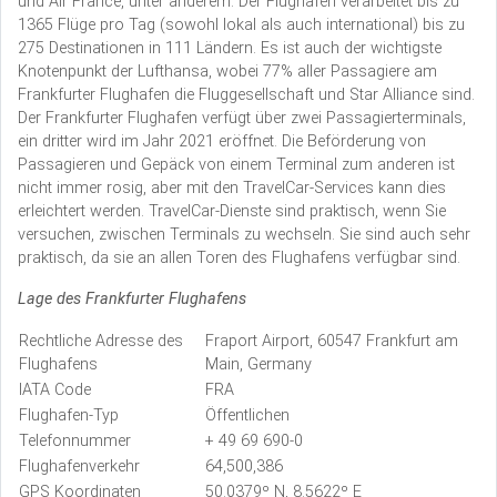
und Air France, unter anderem. Der Flughafen verarbeitet bis zu
1365 Flüge pro Tag (sowohl lokal als auch international) bis zu
275 Destinationen in 111 Ländern. Es ist auch der wichtigste
Knotenpunkt der Lufthansa, wobei 77% aller Passagiere am
Frankfurter Flughafen die Fluggesellschaft und Star Alliance sind.
Der Frankfurter Flughafen verfügt über zwei Passagierterminals,
ein dritter wird im Jahr 2021 eröffnet. Die Beförderung von
Passagieren und Gepäck von einem Terminal zum anderen ist
nicht immer rosig, aber mit den TravelCar-Services kann dies
erleichtert werden. TravelCar-Dienste sind praktisch, wenn Sie
versuchen, zwischen Terminals zu wechseln. Sie sind auch sehr
praktisch, da sie an allen Toren des Flughafens verfügbar sind.
Lage des Frankfurter Flughafens
Rechtliche Adresse des
Fraport Airport, 60547 Frankfurt am
Flughafens
Main, Germany
IATA Code
FRA
Flughafen-Typ
Öffentlichen
Telefonnummer
+ 49 69 690-0
Flughafenverkehr
64,500,386
GPS Koordinaten
50.0379º N, 8.5622º E