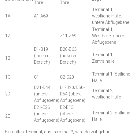
Tore
Tore
Terminal 1,
1A
A1-A69
westliche Halle,
untere Abflugebene
Terminal 1,
1Z
Z11-Z69
Westhalle, obere
Abflugebene
B1-B19
B20-B63
Terminal 1,
(innerer
(äußerer
1B
Zentralhalle
Bereich)
Bereich)
Terminal 1, östliche
1C
C1
C2-C20
Halle
D21-D44
D1-D20/D50-
Terminal 2,
2D
(untere
D54 (obere
westliche Halle
Abflugebene)
Abflugebene)
E21-E26
E2-E13
Terminal 2, östliche
(untere
(obere
2E
Halle
Abflugebene)
Abflugebene)
Ein drittes Terminal, das Terminal 3, wird derzeit gebaut.