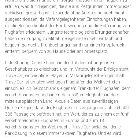
während sie sich nur darum sorgen müssen, ihren Flugplan zu
erfüllen, was für diejenigen, die sie aus Zeitgründen immer wieder
schließen, großartig ist. Reisende ohne Autos sind auch nicht
ausgeschlossen, da Mitfahrgelegenheiten Einrichtungen haben,
die die Bequemlichkeit der Fortbewegung und die Entfernung vom
Flughafen erleichtern. Jüngste technologische Errungenschaften
haben den Zugang zu Mitfahrgelegenheiten sehr einfach und
bequem gemacht. Frühbuchungen sind nur einen Knopfdruck
entfernt, bequem von zu Hause oder am Arbeitsplatz.
Ride-Sharing-Dienste haben in der Tat den reibungslosen
Geschäftsbetrieb erleichtert, und im Mittelpunkt der Erfolge steht
TravelCar, ein wichtiger Player im Mitfahrgelegenheitsgeschäft.
TravelCar ist an allen wichtigen Flughäfen der Welt vertreten -
einschließlich Deutschlands eigenem Frankfurter Flughafen, dem
verkehrsreichsten und einem der größten Flughäfen in dem
mitteleuropäischen Land. Aktuelle Daten aus zuverlässigen
Quellen zeigen, dass der Flughafen im vergangenen Jahr 64 500
386 Passagiere befördert hat; ein Wert, der es zu einem der fünf
verkehrsreichsten Flughäfen in Europa und zum 13.
verkehrsreichsten der Welt macht. TravelCar bietet die ideale
Parklösung in diesem immer aktiven Flughafen. Und es wird