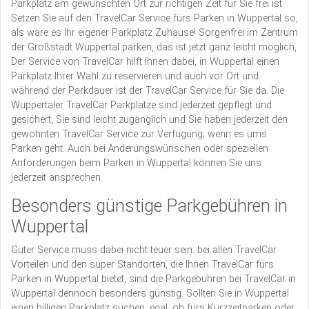
Parkplatz am gewünschten Ort zur richtigen Zeit für Sie frei ist.
Setzen Sie auf den TravelCar Service fürs Parken in Wuppertal so,
als wäre es Ihr eigener Parkplatz Zuhause! Sorgenfrei im Zentrum
der Großstadt Wuppertal parken, das ist jetzt ganz leicht möglich,
Der Service von TravelCar hilft Ihnen dabei, in Wuppertal einen
Parkplatz Ihrer Wahl zu reservieren und auch vor Ort und
während der Parkdauer ist der TravelCar Service für Sie da. Die
Wuppertaler TravelCar Parkplätze sind jederzeit gepflegt und
gesichert, Sie sind leicht zugänglich und Sie haben jederzeit den
gewohnten TravelCar Service zur Verfügung, wenn es ums
Parken geht. Auch bei Änderungswünschen oder speziellen
Anforderungen beim Parken in Wuppertal können Sie uns
jederzeit ansprechen.
Besonders günstige Parkgebühren in
Wuppertal
Guter Service muss dabei nicht teuer sein: bei allen TravelCar
Vorteilen und den super Standorten, die Ihnen TravelCar fürs
Parken in Wuppertal bietet, sind die Parkgebühren bei TravelCar in
Wuppertal dennoch besonders günstig. Sollten Sie in Wuppertal
einen billigen Parkplatz suchen, egal, ob fürs Kurzzeitparken oder