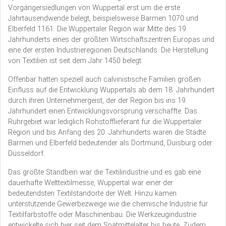
Vorgängersiedlungen von Wuppertal erst um die erste
Jahrtausendwende belegt, beispielsweise Barmen 1070 und
Elberfeld 1161. Die Wuppertaler Region war Mitte des 19.
Jahrhunderts eines der größten Wirtschaftszentren Europas und
eine der ersten Industrieregionen Deutschlands. Die Herstellung
von Textilien ist seit dem Jahr 1450 belegt.
Offenbar hatten speziell auch calvinistische Familien großen
Einfluss auf die Entwicklung Wuppertals ab dem 18. Jahrhundert
durch ihren Unternehmergeist, der der Region bis ins 19.
Jahrhundert einen Entwicklungsvorsprung verschaffte. Das
Ruhrgebiet war lediglich Rohstofflieferant für die Wuppertaler
Region und bis Anfang des 20. Jahrhunderts waren die Städte
Barmen und Elberfeld bedeutender als Dortmund, Duisburg oder
Düsseldorf.
Das größte Standbein war die Textilindustrie und es gab eine
dauerhafte Welttextilmesse, Wuppertal war einer der
bedeutendsten Textilstandorte der Welt. Hinzu kamen
unterstützende Gewerbezweige wie die chemische Industrie für
Textilfarbstoffe oder Maschinenbau. Die Werkzeugindustrie
entwickelte sich hier seit dem Spätmittelalter bis heute. Zudem