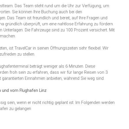
enstteam. Das Team steht rund um die Uhr zur Verfügung, um
worten. Sie können Ihre Buchung auch bei den
en. Das Team ist freundlich und bereit, auf Ihre Fragen und
a gründlich überprüft, um eine nahtlose Erfahrung zu fördern.
n Unterlagen. Die Fahrzeuge sind zu 100 Prozent versichert. Mit
h machen.
n, ist TravelCar in seinen Öffnungszeiten sehr flexibel. Wir
frieden zu stellen.
ghafenterminal beträgt weniger als 6 Minuten. Diese
erden froh sein zu erfahren, dass wir für lange Reisen von 3
garantierten Einnahmen anbieten, während Sie weg sind.
m und vom Flughafen Linz
 sein, wenn er nicht richtig geplant ist. Im Folgenden werden
hafen zu gelangen