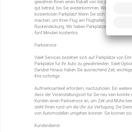
gewähren Ihnen einen Rabatt von bis zu 70 Prozent
gut betreut, bis Sie wiederkommen. Wenn Sie Ihr Auto
kostenlosen Parkplatz! Wenn Sie sich Sorgen um al
machen, um Ihren Flug am Flughafen Linz zu erwisc
Rückendeckung. Wir haben Parkplätze in der Nähe de
fünf Minuten kostenlos.
Parkservice
Valet Services beziehen sich auf Parkplätze von Ein
Parkplätze für Ihr Auto zu gewährleisten. Valet-Opt
Darüber hinaus haben Sie ausreichend Zeit, wichtige
Ihre sofortige
Aufmerksamkeit erfordern, nachzuholen. Ein weiterer
dass der Veranstaltungsort für Sie neu sein könnte u
Kunden einen Parkservice an, um Zeit und Mühe bei
steht Ihnen rund um die Uhr zur Verfügung. Die Diener
von Automodellen umgehen können. Sie können sich 
Kundendienst