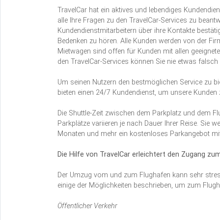
TravelCar hat ein aktives und lebendiges Kundendi
alle Ihre Fragen zu den TravelCar-Services zu beant
Kundendienstmitarbeitern über ihre Kontakte bestätig
Bedenken zu hören. Alle Kunden werden von der Firm
Mietwagen sind offen für Kunden mit allen geeignete
den TravelCar-Services können Sie nie etwas falsc
Um seinen Nutzern den bestmöglichen Service zu biete
bieten einen 24/7 Kundendienst, um unsere Kunden zu
Die Shuttle-Zeit zwischen dem Parkplatz und dem Flu
Parkplätze variieren je nach Dauer Ihrer Reise. Sie w
Monaten und mehr ein kostenloses Parkangebot mit 
Die Hilfe von TravelCar erleichtert den Zugang zu
Der Umzug vom und zum Flughafen kann sehr stressig
einige der Möglichkeiten beschrieben, um zum Flug
Öffentlicher Verkehr