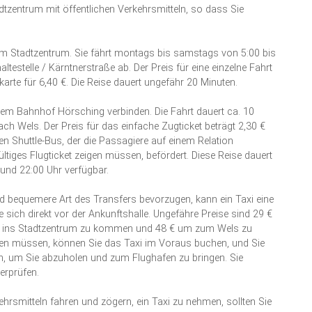
tzentrum mit öffentlichen Verkehrsmitteln, so dass Sie
em Stadtzentrum. Sie fährt montags bis samstags von 5:00 bis
testelle / Kärntnerstraße ab. Der Preis für eine einzelne Fahrt
karte für 6,40 €. Die Reise dauert ungefähr 20 Minuten.
 dem Bahnhof Hörsching verbinden. Die Fahrt dauert ca. 10
ch Wels. Der Preis für das einfache Zugticket beträgt 2,30 €
sen Shuttle-Bus, der die Passagiere auf einem Relation
tiges Flugticket zeigen müssen, befördert. Diese Reise dauert
 und 22:00 Uhr verfügbar.
und bequemere Art des Transfers bevorzugen, kann ein Taxi eine
 sich direkt vor der Ankunftshalle. Ungefähre Preise sind 29 €
 ins Stadtzentrum zu kommen und 48 € um zum Wels zu
ssen müssen, können Sie das Taxi im Voraus buchen, und Sie
, um Sie abzuholen und zum Flughafen zu bringen. Sie
erprüfen.
ehrsmitteln fahren und zögern, ein Taxi zu nehmen, sollten Sie