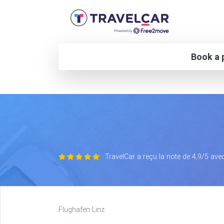
Book a p
TravelCar a reçu la note de 4,9/5 ave
Flughafen Linz