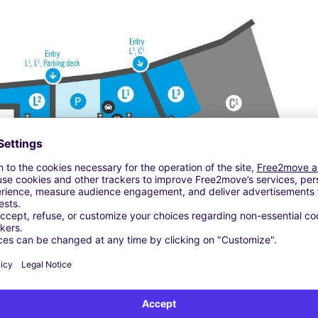
Services erzielen
 in Österreich. Unsere Dienstleistungen sind an allen wichtigen
ten verfügbar. TravelCar ist Ihr vertrauenswürdigster
rustpilot. Sobald Sie eine Buchung bei TravelCar vornehmen,
ten Parkplätze für eine geringe Gebühr erhalten. Frühbucher