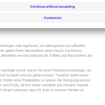
 auf die Buchungsgebühren. Ihr Auto wird von unserem Team
 länger als drei Monate bei uns lassen, haften Sie für einen
l die Hektik des Parkens machen und sich auf den Weg
hen, machen Sie sich keine Sorgen mehr. Wir geben dir
s Flughafens und fahren Sie in unserem Shuttle-Service in nur
richtungen oder Agenturen, um reibungslose und effiziente
ionen geben Ihrem Reiseerlebnis einen Hauch von Klasse.
 Aktivitäten wie Geschäftsanrufe, E-Mails und Nachrichten, die
 wichtiger Grund, warum Sie einen Parkservice benötigen, ist,
nd Sie leicht verloren gehen können. TravelCar bietet seinen
m Finden eines Parkplatzes zu sparen. Der Reinigungsservice
 sind Profis, die ihre Arbeit verstehen und mit einer Vielzahl
darauf verlassen, dass Ihr Auto in sicheren Händen ist.