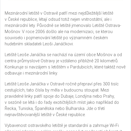
Mezinárodní letiště v Ostravě patří mezi nejdůležitější letiště
v České republice, létají odsud totiž nejen vnitrostátní, ale i
mezinárodní lety. Původně se letiště jmenovalo Letiště Ostrava-
Mošnov. V roce 2006 došlo ale na modernizaci, se kterou
souviselo i pojmenování letiště po významném českém
hudebním skladateli Leoši Janáčkovi.
Letiště Leoše Janáčka se nachází na území obce Mošnov a od
centra průmyslové Ostravy je vzdáleno přibližně 20 kilometrů.
Konkuruje si navzájem s letištěm v Pardubicích, které taktéž nově
odbavuje i mezinárodní linky.
Letiště Leoše Janáčka v Ostravě ročně přepraví přes 300 tisíc
cestujících, tato čísla by měla v budoucnu stoupat. Mezi
pravidelné linky patří spoje do Dubaje, Londýna nebo Prahy,
v sezóně se létá i do řady exotičtějších míst jako například do
Řecka, Tuniska, Španělska nebo Bulharska. Jde o třetí
nejnavštěvovanější letiště v České republice.
Vybavenost ostravského letiště je standardní a zahrnuje Wi-Fi