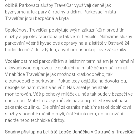
oblibě. Parkovací služby TravelCar využívají denně jak
byznysmeni, tak páry či rodiny s dětmi. Parkovací místa
TravelCar jsou bezpečná a krytá.
Společnost TravelCar poskytuje svým zákazníkům prvotřídní
služby a její otevírací doba je tak velmi flexibilní. Nabízíme služby
parkování včetně kyvadlové dopravy na a z letiště v Ostravě 24
hodin denně 7 dní v týdnu, abychom uspokojili své zákazníky.
Vzdálenost mezi parkovištěm a letištním terminálem je minimální
a kyvadlovou dopravou je cestující na místě během pár minut.
V nabídce TravelCar je jak možnost krátkodobého, tak
dlouhodobého parkování. Pokud tedy odjíždíte na dovolenou,
nebojte se nám svěřit Váš vůz. Náš areál je neustále
monitorován, Váš plechový miláček u nás tak bude v bezpečí ve
dne v noci. Máte-li otázky, můžete navíc nepřetržitě využít naši
zákaznickou linku. Dle přání zákazníka nabízíme také doplňkové
služby v podobě ručního mytí, čištění interiéru, dotankování
nádrže nebo technické údržby.
Snadný přístup na Letiště Leoše Janáčka v Ostravě s TravelCar