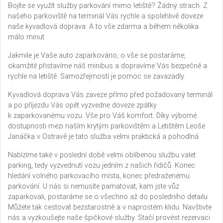
Bojíte se využít služby parkování mimo letiště? Žádný strach. Z
našeho parkoviště na terminál Vás rychle a spolehlivě doveze
naše kyvadlová doprava. A to vše zdarma a během několika
málo minut.
Jakmile je Vaše auto zaparkováno, o vše se postaráme,
okamžitě přistavíme náš minibus a dopravíme Vás bezpečně a
rychle na letiště. Samozřejmostí je pomoc se zavazadly.
Kyvadlová doprava Vás zaveze přímo před požadovaný terminál
a po příjezdu Vás opět vyzvedne doveze zpátky
k zaparkovanému vozu. Vše pro Váš komfort. Díky výborné
dostupnosti mezi naším krytým parkovištěm a Letištěm Leoše
Janáčka v Ostravě je tato služba velmi praktická a pohodlná.
Nabízíme také v poslední době velmi oblíbenou službu valet
parking, tedy vyzvednutí vozu jedním z našich řidičů. Konec
hledání volného parkovacího místa, konec předraženému
parkování. U nás si nemusíte pamatovat, kam jste vůz
zaparkovali, postaráme se o všechno až do posledního detailu.
Můžete tak cestovat bezstarostně a v naprostém klidu. Navštivte
nás a vyzkoušejte naše špičkové služby. Stačí provést rezervaci