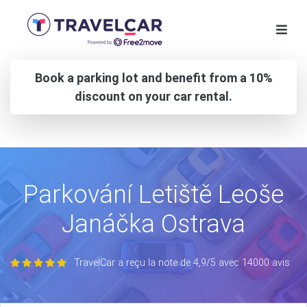
Book a parking lot and benefit from a 10%
discount on your car rental.
Parkování Letiště Leoše
Janáčka Ostrava
TravelCar a reçu la note de 4,9/5 avec 14000 avis