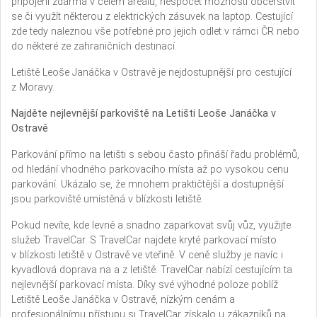
připojení zdarma v celém areálu, nespočet možností občerstvit
se či využít některou z elektrických zásuvek na laptop. Cestující
zde tedy naleznou vše potřebné pro jejich odlet v rámci ČR nebo
do některé ze zahraničních destinací.
Letiště Leoše Janáčka v Ostravě je nejdostupnější pro cestující
z Moravy.
Najděte nejlevnější parkoviště na Letišti Leoše Janáčka v
Ostravě
Parkování přímo na letišti s sebou často přináší řadu problémů,
od hledání vhodného parkovacího místa až po vysokou cenu
parkování. Ukázalo se, že mnohem praktičtější a dostupnější
jsou parkoviště umístěná v blízkosti letiště.
Pokud nevíte, kde levně a snadno zaparkovat svůj vůz, využijte
služeb TravelCar. S TravelCar najdete kryté parkovací místo
v blízkosti letiště v Ostravě ve vteřině. V ceně služby je navíc i
kyvadlová doprava na a z letiště. TravelCar nabízí cestujícím ta
nejlevnější parkovací místa. Díky své výhodné poloze poblíž
Letiště Leoše Janáčka v Ostravě, nízkým cenám a
profesionálnímu přístupu si TravelCar získalo u zákazníků na