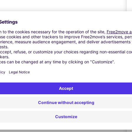
tails of your booking
 and your luggage to Leeds Bradford Airport
A