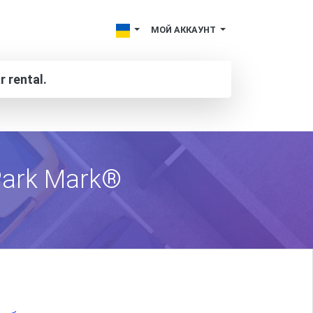
МОЙ АККАУНТ
r rental.
 Park Mark®