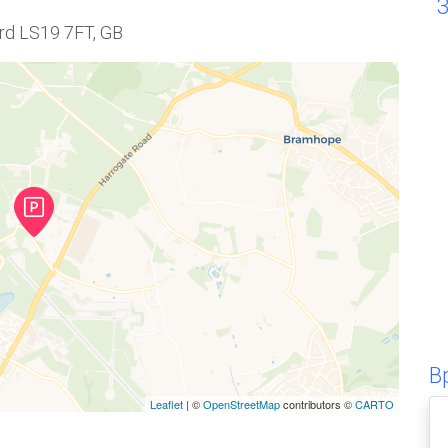
rd LS19 7FT, GB
В
Leaflet
| ©
OpenStreetMap
contributors ©
CARTO