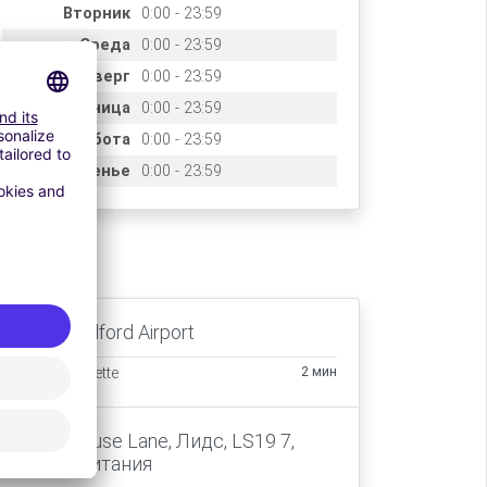
Вторник
0:00 - 23:59
Среда
0:00 - 23:59
Четверг
0:00 - 23:59
Пятница
0:00 - 23:59
Суббота
0:00 - 23:59
Воскресенье
0:00 - 23:59
ccès
Leeds Bradford Airport
2 мин
Transfert navette
Warren House Lane, Лидс, LS19 7,
Великобритания