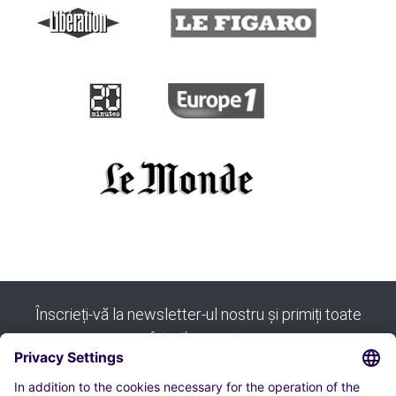
Înscrieți-vă la newsletter-ul nostru și primiți toate
sfaturile noastre: