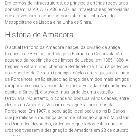
Em termos de infraestruturas, as principais artérias rodoviárias
consistem na A9, A16, A36 e A37; as infraestruturas ferroviárias
que atravessam o concelho consistem na Linha Azul do
Metropolitano de Lisboa e na Linha de Sintra.
História de Amadora
O actual território da Amadora nasceu da divisão da antiga
freguesia de Benfica, cortada pela Estrada da Circunvalação
aquando da redefinição dos limites de Lisboa, em 1885-1886. A
freguesia extramuros, chamada Benfica-Extra, ficou a pertencer
ao concelho de Oeiras. O principal núcleo da freguesia era lugar
da Porcalhota, então situado ao longo de um dos mais antigos
e importantes eixos viários da região, a Estrada Real que ligava a
capital a Sintra[8], e provido mais tarde de uma estação
ferroviária. No entanto, o concelho possuía vários casais, entre
eles os da Amadora, Venteira e Falagueira, próximos da
Porcalhota. Em 1907, a população local pediu ao rei D. Carlos
que permitisse a mudança de nome, situação a que o Ministério
do Reino deu despacho, ordenando que todos estes núcleos
urbanos tivessem a designação de Amadora em 28 de outubro