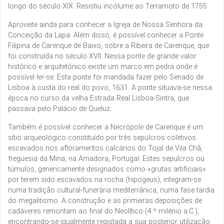
longo do século XIX. Resistiu incólume ao Terramoto de 1755.
Aproveite ainda para conhecer a Igreja de Nossa Senhora da
Conceição da Lapa. Além disso, é possível conhecer a Ponte
Filipina de Carenque de Baixo, sobre a Ribeira de Carenque, que
foi construída no século XVII. Nessa ponte de grande valor
histórico e arquitetónico existe um marco em pedra onde é
possível ler-se: Esta ponte foi mandada fazer pelo Senado de
Lisboa à custa do real do povo, 1631. A ponte situava-se nessa
época no curso da velha Estrada Real Lisboa-Sintra, que
passava pelo Palácio de Queluz.
Também é possível conhecer a Necrópole de Carenque é um
sítio arqueológico constituído por três sepulcros coletivos
escavados nos afloramentos calcários do Tojal de Vila Chã,
freguesia da Mina, na Amadora, Portugal. Estes sepulcros ou
túmulos, genericamente designados como «grutas artificiais»
por terem sido escavados na rocha (hipogeus), integram-se
numa tradição cultural-funerária mediterrânica, numa fase tardia
do megalitismo. A construção e as primeiras deposições de
cadáveres remontam ao final do Neolítico (4.º milénio a.C.),
encontrando-se igualmente registada a sua posterior utilização