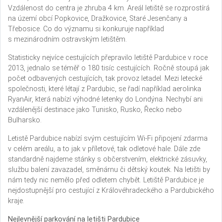
Vzdálenost do centra je zhruba 4 km. Areál letiště se rozprostírá
na území obcí Popkovice, Dražkovice, Staré Jesenčany a
Třebosice. Co do významu si konkuruje například
s mezinárodním ostravským letištěm.
Statisticky nejvíce cestujících přepravilo letiště Pardubice v roce
2013, jednalo se téměř o 180 tisíc cestujících. Ročně stoupá jak
počet odbavených cestujících, tak provoz letadel. Mezi letecké
společnosti, které létají z Pardubic, se řadí například aerolinka
RyanAir, která nabízí výhodné letenky do Londýna. Nechybí ani
vzdálenější destinace jako Tunisko, Rusko, Řecko nebo
Bulharsko.
Letistě Pardubice nabízí svým cestujícím Wi-Fi připojení zdarma
v celém areálu, a to jak v příletové, tak odletové hale. Dále zde
standardně najdeme stánky s občerstvením, elektrické zásuvky,
službu balení zavazadel, směnárnu či dětský koutek. Na letišti by
nám tedy nic nemělo před odletem chybět. Letiště Pardubice je
nejdostupnější pro cestující z Královéhradeckého a Pardubického
kraje.
Nejlevnější parkování na letišti Pardubice