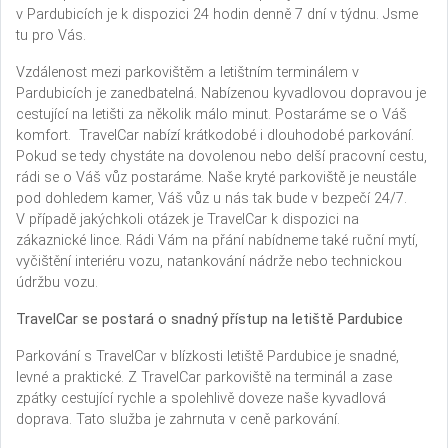
v Pardubicích je k dispozici 24 hodin denně 7 dní v týdnu. Jsme
tu pro Vás.
Vzdálenost mezi parkovištěm a letištním terminálem v
Pardubicích je zanedbatelná. Nabízenou kyvadlovou dopravou je
cestující na letišti za několik málo minut. Postaráme se o Váš
komfort. TravelCar nabízí krátkodobé i dlouhodobé parkování.
Pokud se tedy chystáte na dovolenou nebo delší pracovní cestu,
rádi se o Váš vůz postaráme. Naše kryté parkoviště je neustále
pod dohledem kamer, Váš vůz u nás tak bude v bezpečí 24/7.
V případě jakýchkoli otázek je TravelCar k dispozici na
zákaznické lince. Rádi Vám na přání nabídneme také ruční mytí,
vyčištění interiéru vozu, natankování nádrže nebo technickou
údržbu vozu.
TravelCar se postará o snadný přístup na letiště Pardubice
Parkování s TravelCar v blízkosti letiště Pardubice je snadné,
levné a praktické. Z TravelCar parkoviště na terminál a zase
zpátky cestující rychle a spolehlivě doveze naše kyvadlová
doprava. Tato služba je zahrnuta v ceně parkování.