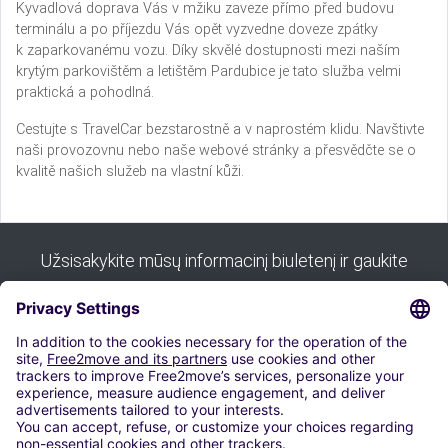
Kyvadlová doprava Vás v mžiku zaveze přímo před budovu
terminálu a po příjezdu Vás opět vyzvedne doveze zpátky
k zaparkovanému vozu. Díky skvělé dostupnosti mezi naším
krytým parkovištěm a letištěm Pardubice je tato služba velmi
praktická a pohodlná.
Cestujte s TravelCar bezstarostně a v naprostém klidu. Navštivte
naši provozovnu nebo naše webové stránky a přesvědčte se o
kvalitě našich služeb na vlastní kůži.
Užsisakykite mūsų informacinį biuletenį ir gaukite
visus mūsų patarimus:
Prenumeruoti