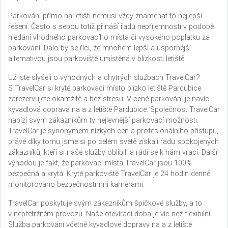
Parkování přímo na letišti nemusí vždy znamenat to nejlepší
řešení. Často s sebou totiž přináší řadu nepříjemností v podobě
hledání vhodného parkovacího místa či vysokého poplatku za
parkování. Dalo by se říci, že mnohem lepší a úspornější
alternativou jsou parkoviště umístěná v blízkosti letiště.
Už jste slyšeli o výhodných a chytrých službách TravelCar?
S TravelCar si kryté parkovací místo blízko letiště Pardubice
zarezervujete okamžitě a bez stresu. V ceně parkování je navíc i
kyvadlová doprava na a z letiště Pardubice. Společnost TravelCar
nabízí svým zákazníkům ty nejlevnější parkovací možnosti.
TravelCar je synonymem nízkých cen a profesionálního přístupu,
právě díky tomu jsme si po celém světě získali řadu spokojených
zákazníků, kteří si naše služby oblíbili a rádi se k nám vrací. Další
výhodou je fakt, že parkovací místa TravelCar jsou 100%
bezpečná a krytá. Kryté parkoviště TravelCar je 24 hodin denně
monitorováno bezpečnostními kamerami.
TravelCar poskytuje svým zákazníkům špičkové služby, a to
v nepřetržitém provozu. Naše otevírací doba je víc než flexibilní.
Služba parkování včetně kyvadlové dopravy na a z letiště