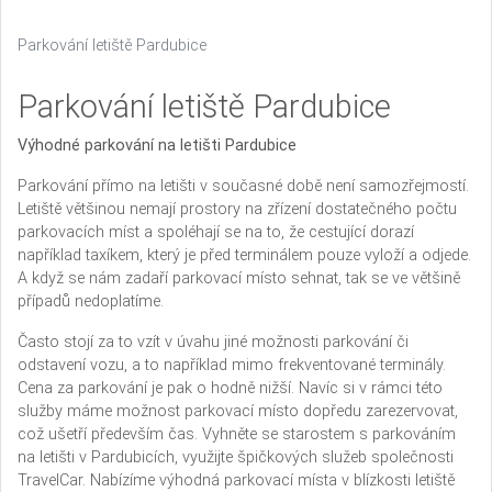
Parkování letiště Pardubice
Parkování letiště Pardubice
Výhodné parkování na letišti Pardubice
Parkování přímo na letišti v současné době není samozřejmostí.
Letiště většinou nemají prostory na zřízení dostatečného počtu
parkovacích míst a spoléhají se na to, že cestující dorazí
například taxíkem, který je před terminálem pouze vyloží a odjede.
A když se nám zadaří parkovací místo sehnat, tak se ve většině
případů nedoplatíme.
Často stojí za to vzít v úvahu jiné možnosti parkování či
odstavení vozu, a to například mimo frekventované terminály.
Cena za parkování je pak o hodně nižší. Navíc si v rámci této
služby máme možnost parkovací místo dopředu zarezervovat,
což ušetří především čas. Vyhněte se starostem s parkováním
na letišti v Pardubicích, využijte špičkových služeb společnosti
TravelCar. Nabízíme výhodná parkovací místa v blízkosti letiště