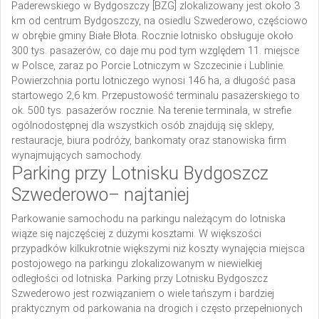
Paderewskiego w Bydgoszczy [BZG] zlokalizowany jest około 3
km od centrum Bydgoszczy, na osiedlu Szwederowo, częściowo
w obrębie gminy Białe Błota. Rocznie lotnisko obsługuje około
300 tys. pasażerów, co daje mu pod tym względem 11. miejsce
w Polsce, zaraz po Porcie Lotniczym w Szczecinie i Lublinie.
Powierzchnia portu lotniczego wynosi 146 ha, a długość pasa
startowego 2,6 km. Przepustowość terminalu pasażerskiego to
ok. 500 tys. pasażerów rocznie. Na terenie terminala, w strefie
ogólnodostępnej dla wszystkich osób znajdują się sklepy,
restauracje, biura podróży, bankomaty oraz stanowiska firm
wynajmujących samochody.
Parking przy Lotnisku Bydgoszcz
Szwederowo– najtaniej
Parkowanie samochodu na parkingu należącym do lotniska
wiąże się najczęściej z dużymi kosztami. W większości
przypadków kilkukrotnie większymi niż koszty wynajęcia miejsca
postojowego na parkingu zlokalizowanym w niewielkiej
odległości od lotniska. Parking przy Lotnisku Bydgoszcz
Szwederowo jest rozwiązaniem o wiele tańszym i bardziej
praktycznym od parkowania na drogich i często przepełnionych