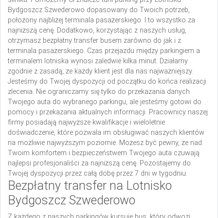
Bydgoszcz Szwederowo dopasowany do Twoich potrzeb,
położony najbliżej terminala pasażerskiego. I to wszystko za
najniższą cenę. Dodatkowo, korzystając z naszych usług,
otrzymasz bezpłatny transfer busem zarówno do jak i z
terminala pasażerskiego. Czas przejazdu między parkingiem a
terminalem lotniska wynosi zaledwie kilka minut.
Działamy
zgodnie z zasadą, że każdy klient jest dla nas najważniejszy.
Jesteśmy do Twojej dyspozycji od początku do końca realizacji
zlecenia. Nie ograniczamy się tylko do przekazania danych
Twojego auta do wybranego parkingu, ale jesteśmy gotowi do
pomocy i przekazania aktualnych informacji. Pracownicy naszej
firmy posiadają najwyższe kwalifikacje i wieloletnie
doświadczenie, które pozwala im obsługiwać naszych klientów
na możliwie najwyższym poziomie. Możesz być pewny, że nad
Twoim komfortem i bezpieczeństwem Twojego auta czuwają
najlepsi profesjonaliści za najniższą cenę. Pozostajemy do
Twojej dyspozycji przez całą dobę przez 7 dni w tygodniu.
Bezpłatny transfer na Lotnisko
Bydgoszcz Szwederowo
Z każdego z naszych parkingów kursuje bus, który odwozi