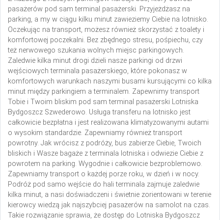
pasażerów pod sam terminal pasażerski. Przyjeżdżasz na
parking, a my w ciągu kilku minut zawieziemy Ciebie na lotnisko.
Oczekując na transport, możesz również skorzystać z toalety i
komfortowej poczekalni. Bez zbędnego stresu, pośpiechu, czy
też nerwowego szukania wolnych miejsc parkingowych.
Zaledwie kilka minut drogi dzieli nasze parkingi od drzwi
wejściowych terminala pasażerskiego, które pokonasz w
komfortowych warunkach naszymi busami kursującymi co kilka
minut między parkingiem a terminalem. Zapewnimy transport
Tobie i Twoim bliskim pod sam terminal pasażerski Lotniska
Bydgoszcz Szwederowo. Usługa transferu na lotnisko jest
całkowicie bezpłatna i jest realizowana klimatyzowanymi autami
o wysokim standardzie. Zapewniamy również transport
powrotny. Jak wrócisz z podróży, bus zabierze Ciebie, Twoich
bliskich i Wasze bagaże z terminala lotniska i odwiezie Ciebie z
powrotem na parking. Wygodnie i całkowicie bezproblemowo.
Zapewniamy transport o każdej porze roku, w dzień i w nocy.
Podróż pod samo wejście do hali terminala zajmuje zaledwie
kilka minut, a nasi doświadczeni i świetnie zorientowani w terenie
kierowcy wiedzą jak najszybciej pasażerów na samolot na czas.
Takie rozwiązanie sprawia, że dostęp do Lotniska Bydgoszcz