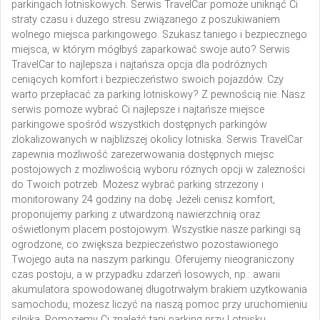
parkingach lotniskowych. Serwis TravelCar pomoże uniknąć Ci
straty czasu i dużego stresu związanego z poszukiwaniem
wolnego miejsca parkingowego. Szukasz taniego i bezpiecznego
miejsca, w którym mógłbyś zaparkować swoje auto? Serwis
TravelCar to najlepsza i najtańsza opcja dla podróżnych
ceniących komfort i bezpieczeństwo swoich pojazdów. Czy
warto przepłacać za parking lotniskowy? Z pewnością nie.
Nasz
serwis pomoże wybrać Ci najlepsze i najtańsze miejsce
parkingowe spośród wszystkich dostępnych parkingów
zlokalizowanych w najbliższej okolicy lotniska. Serwis TravelCar
zapewnia możliwość zarezerwowania dostępnych miejsc
postojowych z możliwością wyboru różnych opcji w zależności
do Twoich potrzeb. Możesz wybrać parking strzeżony i
monitorowany 24 godziny na dobę. Jeżeli cenisz komfort,
proponujemy parking z utwardzoną nawierzchnią oraz
oświetlonym placem postojowym. Wszystkie nasze parkingi są
ogrodzone, co zwiększa bezpieczeństwo pozostawionego
Twojego auta na naszym parkingu. Oferujemy nieograniczony
czas postoju, a w przypadku zdarzeń losowych, np.: awarii
akumulatora spowodowanej długotrwałym brakiem użytkowania
samochodu, możesz liczyć na naszą pomoc przy uruchomieniu
silnika. Pomożemy Ci znaleźć tani parking przy Lotnisku