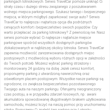
parkingach lotniskowych. Serwis TravelCar pomoże uniknąć Ci
straty czasu i dużego stresu związanego z poszukiwaniem
wolnego miejsca parkingowego. Szukasz taniego i bezpiecznego
miejsca, w którym mógłbyś zaparkować swoje auto? Serwis
TravelCar to najlepsza i najtańsza opcja dla podróżnych
ceniących komfort i bezpieczeństwo swoich pojazdów. Czy
warto przepłacać za parking lotniskowy? Z pewnością nie.
Nasz
serwis pomoże wybrać Ci najlepsze i najtańsze miejsce
parkingowe spośród wszystkich dostępnych parkingów
zlokalizowanych w najbliższej okolicy lotniska. Serwis TravelCar
zapewnia możliwość zarezerwowania dostępnych miejsc
postojowych z możliwością wyboru różnych opcji w zależności
do Twoich potrzeb. Możesz wybrać parking strzeżony i
monitorowany 24 godziny na dobę. Jeżeli cenisz komfort,
proponujemy parking z utwardzoną nawierzchnią oraz
oświetlonym placem postojowym. Wszystkie nasze parkingi są
ogrodzone, co zwiększa bezpieczeństwo pozostawionego
Twojego auta na naszym parkingu. Oferujemy nieograniczony
czas postoju, a w przypadku zdarzeń losowych, np.: awarii
akumulatora spowodowanej długotrwałym brakiem użytkowania
samochodu, możesz liczyć na naszą pomoc przy uruchomieniu
silnika. Pomożemy Ci znaleźć tani parking przy Lotnisku