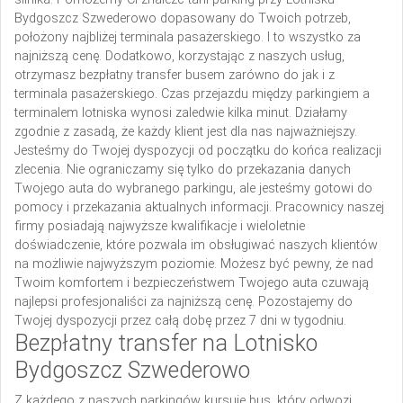
Bydgoszcz Szwederowo dopasowany do Twoich potrzeb,
położony najbliżej terminala pasażerskiego. I to wszystko za
najniższą cenę. Dodatkowo, korzystając z naszych usług,
otrzymasz bezpłatny transfer busem zarówno do jak i z
terminala pasażerskiego. Czas przejazdu między parkingiem a
terminalem lotniska wynosi zaledwie kilka minut.
Działamy
zgodnie z zasadą, że każdy klient jest dla nas najważniejszy.
Jesteśmy do Twojej dyspozycji od początku do końca realizacji
zlecenia. Nie ograniczamy się tylko do przekazania danych
Twojego auta do wybranego parkingu, ale jesteśmy gotowi do
pomocy i przekazania aktualnych informacji. Pracownicy naszej
firmy posiadają najwyższe kwalifikacje i wieloletnie
doświadczenie, które pozwala im obsługiwać naszych klientów
na możliwie najwyższym poziomie. Możesz być pewny, że nad
Twoim komfortem i bezpieczeństwem Twojego auta czuwają
najlepsi profesjonaliści za najniższą cenę. Pozostajemy do
Twojej dyspozycji przez całą dobę przez 7 dni w tygodniu.
Bezpłatny transfer na Lotnisko
Bydgoszcz Szwederowo
Z każdego z naszych parkingów kursuje bus, który odwozi