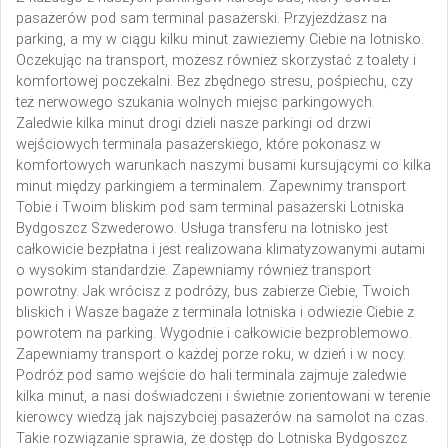
pasażerów pod sam terminal pasażerski. Przyjeżdżasz na
parking, a my w ciągu kilku minut zawieziemy Ciebie na lotnisko.
Oczekując na transport, możesz również skorzystać z toalety i
komfortowej poczekalni. Bez zbędnego stresu, pośpiechu, czy
też nerwowego szukania wolnych miejsc parkingowych.
Zaledwie kilka minut drogi dzieli nasze parkingi od drzwi
wejściowych terminala pasażerskiego, które pokonasz w
komfortowych warunkach naszymi busami kursującymi co kilka
minut między parkingiem a terminalem. Zapewnimy transport
Tobie i Twoim bliskim pod sam terminal pasażerski Lotniska
Bydgoszcz Szwederowo. Usługa transferu na lotnisko jest
całkowicie bezpłatna i jest realizowana klimatyzowanymi autami
o wysokim standardzie. Zapewniamy również transport
powrotny. Jak wrócisz z podróży, bus zabierze Ciebie, Twoich
bliskich i Wasze bagaże z terminala lotniska i odwiezie Ciebie z
powrotem na parking. Wygodnie i całkowicie bezproblemowo.
Zapewniamy transport o każdej porze roku, w dzień i w nocy.
Podróż pod samo wejście do hali terminala zajmuje zaledwie
kilka minut, a nasi doświadczeni i świetnie zorientowani w terenie
kierowcy wiedzą jak najszybciej pasażerów na samolot na czas.
Takie rozwiązanie sprawia, że dostęp do Lotniska Bydgoszcz