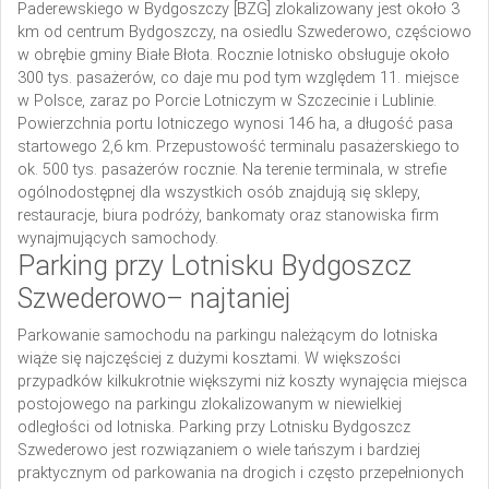
Paderewskiego w Bydgoszczy [BZG] zlokalizowany jest około 3
km od centrum Bydgoszczy, na osiedlu Szwederowo, częściowo
w obrębie gminy Białe Błota. Rocznie lotnisko obsługuje około
300 tys. pasażerów, co daje mu pod tym względem 11. miejsce
w Polsce, zaraz po Porcie Lotniczym w Szczecinie i Lublinie.
Powierzchnia portu lotniczego wynosi 146 ha, a długość pasa
startowego 2,6 km. Przepustowość terminalu pasażerskiego to
ok. 500 tys. pasażerów rocznie. Na terenie terminala, w strefie
ogólnodostępnej dla wszystkich osób znajdują się sklepy,
restauracje, biura podróży, bankomaty oraz stanowiska firm
wynajmujących samochody.
Parking przy Lotnisku Bydgoszcz
Szwederowo– najtaniej
Parkowanie samochodu na parkingu należącym do lotniska
wiąże się najczęściej z dużymi kosztami. W większości
przypadków kilkukrotnie większymi niż koszty wynajęcia miejsca
postojowego na parkingu zlokalizowanym w niewielkiej
odległości od lotniska. Parking przy Lotnisku Bydgoszcz
Szwederowo jest rozwiązaniem o wiele tańszym i bardziej
praktycznym od parkowania na drogich i często przepełnionych