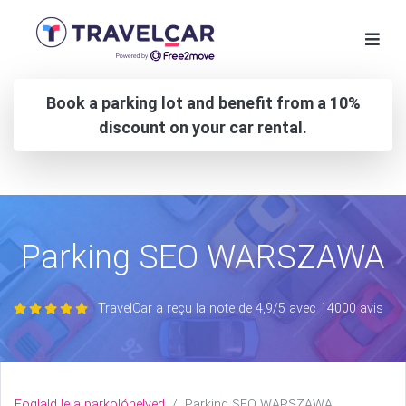
Book a parking lot and benefit from a 10%
discount on your car rental.
Parking SEO WARSZAWA
TravelCar a reçu la note de 4,9/5 avec 14000 avis
Foglald le a parkolóhelyed
Parking SEO WARSZAWA