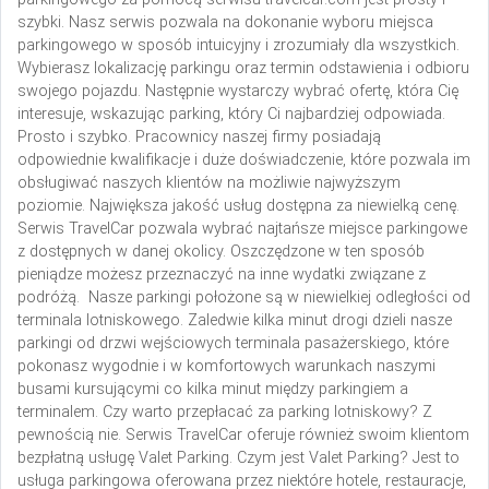
szybki. Nasz serwis pozwala na dokonanie wyboru miejsca
parkingowego w sposób intuicyjny i zrozumiały dla wszystkich.
Wybierasz lokalizację parkingu oraz termin odstawienia i odbioru
swojego pojazdu. Następnie wystarczy wybrać ofertę, która Cię
interesuje, wskazując parking, który Ci najbardziej odpowiada.
Prosto i szybko. Pracownicy naszej firmy posiadają
odpowiednie kwalifikacje i duże doświadczenie, które pozwala im
obsługiwać naszych klientów na możliwie najwyższym
poziomie. Największa jakość usług dostępna za niewielką cenę.
Serwis TravelCar pozwala wybrać najtańsze miejsce parkingowe
z dostępnych w danej okolicy. Oszczędzone w ten sposób
pieniądze możesz przeznaczyć na inne wydatki związane z
podróżą. Nasze parkingi położone są w niewielkiej odległości od
terminala lotniskowego. Zaledwie kilka minut drogi dzieli nasze
parkingi od drzwi wejściowych terminala pasażerskiego, które
pokonasz wygodnie i w komfortowych warunkach naszymi
busami kursującymi co kilka minut między parkingiem a
terminalem. Czy warto przepłacać za parking lotniskowy? Z
pewnością nie.
Serwis TravelCar oferuje również swoim klientom
bezpłatną usługę Valet Parking. Czym jest Valet Parking? Jest to
usługa parkingowa oferowana przez niektóre hotele, restauracje,