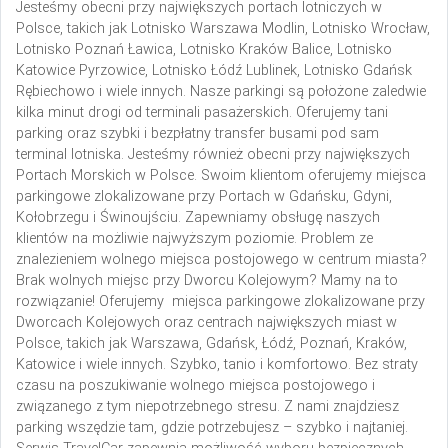
Jesteśmy obecni przy największych portach lotniczych w
Polsce, takich jak Lotnisko Warszawa Modlin, Lotnisko Wrocław,
Lotnisko Poznań Ławica, Lotnisko Kraków Balice, Lotnisko
Katowice Pyrzowice, Lotnisko Łódź Lublinek, Lotnisko Gdańsk
Rębiechowo i wiele innych. Nasze parkingi są położone zaledwie
kilka minut drogi od terminali pasażerskich. Oferujemy tani
parking oraz szybki i bezpłatny transfer busami pod sam
terminal lotniska. Jesteśmy również obecni przy największych
Portach Morskich w Polsce. Swoim klientom oferujemy miejsca
parkingowe zlokalizowane przy Portach w Gdańsku, Gdyni,
K
ołobrzegu i Świnoujściu. Zapewniamy obsługę naszych
klientów na możliwie najwyższym poziomie. Problem ze
znalezieniem wolnego miejsca postojowego w centrum miasta?
Brak wolnych miejsc przy Dworcu Kolejowym? Mamy na to
rozwiązanie! Oferujemy miejsca parkingowe zlokalizowane przy
Dworcach Kolejowych oraz centrach największych miast w
Polsce, takich jak Warszawa, Gdańsk, Łódź, Poznań, Kraków,
Katowice i wiele innych. Szybko, tanio i komfortowo. Bez straty
czasu na poszukiwanie wolnego miejsca postojowego i
związanego z tym niepotrzebnego stresu. Z nami znajdziesz
parking wszędzie tam, gdzie potrzebujesz – szybko i najtaniej.