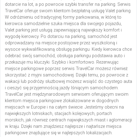
dotarcie na lot, a po powrocie szybki transfer na parking. Serwis
TravelCar oferuje swoim klientom bezpłatną usługę Valet parking.
W odróżnieniu od tradycyjnej formy parkowania, w której to
kierowca samodzielnie szuka miejsca dla swojego pojazdu,
Valet parking jest usługą zapewniającą największy komfort i
wygodę kierowcy. Po dotarciu na parking, samochód jest
odprowadzany na miejsce postojowe przez wyszkoloną i
wysoce wykwalifikowaną obsługę parkingu. Kiedy kierowca chce
odebrać swój samochód, obsługa parkingu podstawia auto i
przekazuje mu kluczyki. Szybko i komfortowo. Rezerwując
miejsce parkingowe poprzez serwis TravelCar możesz również
skorzystać z myjni samochodowej. Dzięki temu, po powrocie z
wakacji lub podróży służbowej możesz wsiąść do czystego auta
i cieszyć się przyjemnością jazdy lśniącym samochodem.
TravelCar jest międzynarodowym serwisem oferującym swoim
klientom miejsca parkingowe zlokalizowane w dogodnych
miejscach w Europie i na całym świecie. Jesteśmy obecni na
największych lotniskach, stacjach kolejowych, portach
morskich, jak również centrach największych miast i aglomeracji
w kraju. Dzięki nam znajdziesz najlepsze i najtańsze miejsca
parkingowe znajdujące się w najlepszych lokalizacjach.