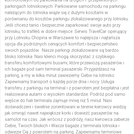
komfortowym od parkowania na drogich i przepełnionych
parkingach lotniskowych. Parkowanie samochodu na parkingu
należącym do lotniska wiąże się z dużymi kosztami w
porównaniu do kosztów parkingu zlokalizowanego przy lotnisku.
Jeśli chcesz tanio i bezpiecznie zaparkować swoje auto przy
lotnisku, to trafiłeś w dobre miejsce. Serwis TravelCar operujący
przy Lotnisku Chopina w Warszawie to najlepsza i najtańsza
opcja dla podróżnych ceniących komfort i bezpieczeństwo
swoich pojazdów. Nasze parkingi zlokalizowane są bardzo
blisko lotniska. Nasi klienci mogą skorzystać z szybkiego
transferu komfortowymi busami, które przewiozą pasażerów i
ich bagaże pod sam terminal pasażerski. Przyjeżdżasz na
parking, a my w kilka minut zawieziemy Ciebie na lotnisko.
Zapewniamy transport o każdej porze dnia i nocy. Usługa
transferu z parkingu na terminal i z powrotem jest bezpłatna i jest
realizowana autami o wysokim standardzie. Podróż pod samo
wejście do hali terminala zajmuje mniej niż 5 minut. Nasi
doświadczeni i świetnie zorientowani w terenie kierowcy wiedzą
jak ominąć nawet największe korki i dowieźć pasażerów na
samolot na czas. Jak wrócisz z podróży, nasz kierowca zabierze
Ciebie, Twoich bliskich i Wasze bagaże z terminala lotniska i
odwiezie Cię z powrotem na parking. Zapewniamy terminowe