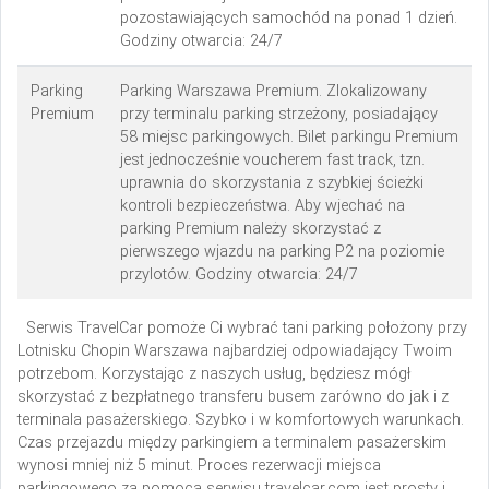
pozostawiających samochód na ponad 1 dzień.
Godziny otwarcia: 24/7
Parking
Parking Warszawa Premium. Zlokalizowany
Premium
przy terminalu parking strzeżony, posiadający
58 miejsc parkingowych. Bilet parkingu Premium
jest jednocześnie voucherem fast track, tzn.
uprawnia do skorzystania z szybkiej ścieżki
kontroli bezpieczeństwa. Aby wjechać na
parking Premium należy skorzystać z
pierwszego wjazdu na parking P2 na poziomie
przylotów. Godziny otwarcia: 24/7
Serwis TravelCar pomoże Ci wybrać tani parking położony przy
Lotnisku Chopin Warszawa najbardziej odpowiadający Twoim
potrzebom. Korzystając z naszych usług, będziesz mógł
skorzystać z bezpłatnego transferu busem zarówno do jak i z
terminala pasażerskiego. Szybko i w komfortowych warunkach.
Czas przejazdu między parkingiem a terminalem pasażerskim
wynosi mniej niż 5 minut. Proces rezerwacji miejsca
parkingowego za pomocą serwisu travelcar.com jest prosty i