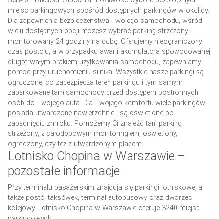
Serwis TravelCar zapewnia możliwość wyboru bezpiecznych
miejsc parkingowych spośród dostępnych parkingów w okolicy.
Dla zapewnienia bezpieczeństwa Twojego samochodu, wśród
wielu dostępnych opcji możesz wybrać parking strzeżony i
monitorowany 24 godziny na dobę. Oferujemy nieograniczony
czas postoju, a w przypadku awarii akumulatora spowodowanej
długotrwałym brakiem użytkowania samochodu, zapewniamy
pomoc przy uruchomieniu silnika. Wszystkie nasze parkingi są
ogrodzone, co zabezpiecza teren parkingu i tym samym
zaparkowane tam samochody przed dostępem postronnych
osób do Twojego auta. Dla Twojego komfortu wiele parkingów
posiada utwardzone nawierzchnie i są oświetlone po
zapadnięciu zmroku. Pomożemy Ci znaleźć tani parking
strzeżony, z całodobowym monitoringiem, oświetlony,
ogrodzony, czy też z utwardzonym placem.
Lotnisko Chopina w Warszawie –
pozostałe informacje
Przy terminalu pasażerskim znajdują się parkingi lotniskowe, a
także postój taksówek, terminal autobusowy oraz dworzec
kolejowy. Lotnisko Chopina w Warszawie oferuje 3240 miejsc
parkingowych.