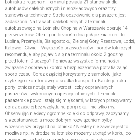
Lotniska z regionem. Terminal posiada 21 stanowisk dla
autobusów dalekobieżnych i nierozkładowych oraz trzy
stanowiska techniczne. Strefa oczekiwania dla pasażera jest
zadaszona. Na trasach dalekobieżnych z terminalu
autobusowego na Lotnisku Chopina w Warszawie operuje 14
przewoźników. Oferują on bezpośrednia połączenia m.in. do
Lublina, Przemyśla, Białegostoku, Zielonej Góry, Rzeszowa, Łodzi,
Katowic i Gliwic.
Większość przewoźników i portów lotniczych
rekomenduje, aby pojawić się na terminalu około 2 godziny
przed lotem. Dlaczego? Ponieważ wszystkie formalności
związane z odprawą i kontrolą bezpieczeństwa potrafią zająć
sporo czasu. Coraz częściej korzystamy z samolotu, jako
szybkiego i komfortowego środka transportu. Każdego roku
porty lotnicze notują stały wzrost liczby odprawianych
pasażerów i wykonanych operacji lotniczych. Terminale
pasażerskie powoli stają się miejscami, w których przebywamy
coraz częściej bez względu na porę roku. I nie tylko my.
Obserwując niekiedy ogromne kolejki do odprawy, zaczynamy
się zastanawiać: a może dobrym rozwiązaniem byłby
wcześniejszy przyjazd na lotnisko? Niestety nie zawsze jest to
możliwe np.: w drodze na lotnisko możemy utknąć w korku, co
spowoduje, że będziemy mieli mniej czasu na odprawę.