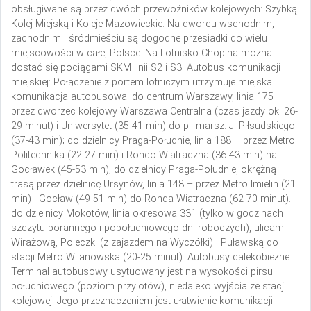
obsługiwane są przez dwóch przewoźników kolejowych: Szybką
Kolej Miejską i Koleje Mazowieckie. Na dworcu wschodnim,
zachodnim i śródmieściu są dogodne przesiadki do wielu
miejscowości w całej Polsce. Na Lotnisko Chopina można
dostać się pociągami SKM linii S2 i S3.
Autobus komunikacji
miejskiej:
Połączenie z portem lotniczym utrzymuje miejska
komunikacja autobusowa:
do centrum Warszawy, linia 175 –
przez dworzec kolejowy Warszawa Centralna (czas jazdy ok. 26-
29 minut) i Uniwersytet (35-41 min) do pl. marsz. J. Piłsudskiego
(37-43 min);
do dzielnicy Praga-Południe, linia 188 – przez Metro
Politechnika (22-27 min) i Rondo Wiatraczna (36-43 min) na
Gocławek (45-53 min);
do dzielnicy Praga-Południe, okrężną
trasą przez dzielnicę Ursynów, linia 148 – przez Metro Imielin (21
min) i Gocław (49-51 min) do Ronda Wiatraczna (62-70 minut).
do dzielnicy Mokotów, linia okresowa 331 (tylko w godzinach
szczytu porannego i popołudniowego dni roboczych), ulicami:
Wirażową, Poleczki (z zajazdem na Wyczółki) i Puławską do
stacji Metro Wilanowska (20-25 minut).
Autobusy dalekobieżne:
Terminal autobusowy usytuowany jest na wysokości pirsu
południowego (poziom przylotów), niedaleko wyjścia ze stacji
kolejowej. Jego przeznaczeniem jest ułatwienie komunikacji