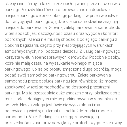
sklepy i inne firmy, a także przez obsługiwane przez nasz serwis
parkingi. Pojazdy klientów są odprowadzane na docelowe
miejsce parkingowe przez obsługę parkingu, w przeciwieństwie
do tradycyjnych parkingów, gdzie klienci samodzielnie znajdują
miejsce do parkowania. Główną zaletą parkowania samochodu
w ten sposób jest oszczędność czasu oraz wygoda i komfort
podróżnych. Klienci nie muszą chodzić z odległego parkingu z
ciężkimi bagażami, często przy niesprzyjających warunkach
atmosferycznych, np.: podczas deszczu. Z usług parkingowego
korzysta wielu niepełnosprawnych kierowców. Podobnie osoby,
które nie mają czasu na wyszukanie wolnego miejsca
parkingowego lub są po prostu zmęczone długą podróżą, mogą
oddać swój samochód parkingowemu. Zaletą parkowania
samochodu przez obsługę parkingu jest również to, że można
zapakować więcej samochodów na dostępnej przestrzeni
parkingu. Ma to szczególnie duże znaczenie przy lokalizacjach z
małą ilością dostępnych miejsc parkingowych w stosunku do
potrzeb. Nasza załoga jest świetnie wyszkolona i ma
odpowiednią wiedzę na temat niemal każdej marki i modelu
samochodu. Valet Parking jest usługą zapewniającą
oszczędność czasu oraz największy komfort i wygodę kierowcy.