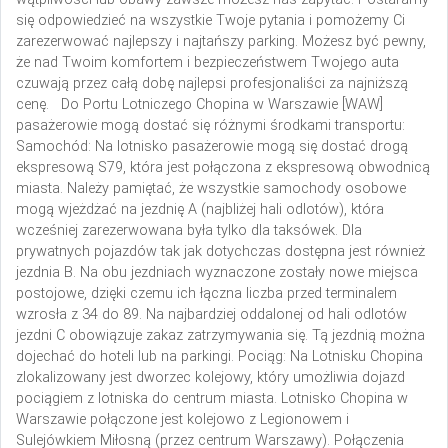
się odpowiedzieć na wszystkie Twoje pytania i pomożemy Ci
zarezerwować najlepszy i najtańszy parking. Możesz być pewny,
że nad Twoim komfortem i bezpieczeństwem Twojego auta
czuwają przez całą dobę najlepsi profesjonaliści za najniższą
cenę.
Do Portu Lotniczego Chopina w Warszawie [WAW]
pasażerowie mogą dostać się różnymi środkami transportu:
Samochód:
Na lotnisko pasażerowie mogą się dostać drogą
ekspresową S79, która jest połączona z ekspresową obwodnicą
miasta. Należy pamiętać, że wszystkie samochody osobowe
mogą wjeżdżać na jezdnię A (najbliżej hali odlotów), która
wcześniej zarezerwowana była tylko dla taksówek. Dla
prywatnych pojazdów tak jak dotychczas dostępna jest również
jezdnia B. Na obu jezdniach wyznaczone zostały nowe miejsca
postojowe, dzięki czemu ich łączna liczba przed terminalem
wzrosła z 34 do 89. Na najbardziej oddalonej od hali odlotów
jezdni C obowiązuje zakaz zatrzymywania się. Tą jezdnią można
dojechać do hoteli lub na parkingi.
Pociąg:
Na Lotnisku Chopina
zlokalizowany jest dworzec kolejowy, który umożliwia dojazd
pociągiem z lotniska do centrum miasta. Lotnisko Chopina w
Warszawie połączone jest kolejowo z Legionowem i
Sulejówkiem Miłosną (przez centrum Warszawy). Połączenia