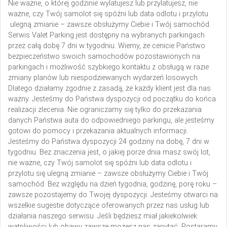
Nie ważne, o której godzinie wylatujesz lub przylatujesz, nie
ważne, czy Twój samolot się spóźni lub data odlotu i przylotu
ulegną zmianie – zawsze obsłużymy Ciebie i Twój samochód.
Serwis Valet Parking jest dostępny na wybranych parkingach
przez całą dobę 7 dni w tygodniu.
Wiemy, że cenicie Państwo
bezpieczeństwo swoich samochodów pozostawionych na
parkingach i możliwość szybkiego kontaktu z obsługą w razie
zmiany planów lub niespodziewanych wydarzeń losowych.
Dlatego działamy zgodnie z zasadą, że każdy klient jest dla nas
ważny. Jesteśmy do Państwa dyspozycji od początku do końca
realizacji zlecenia. Nie ograniczamy się tylko do przekazania
danych Państwa auta do odpowiedniego parkingu, ale jesteśmy
gotowi do pomocy i przekazania aktualnych informacji.
Jesteśmy do Państwa dyspozycji 24 godziny na dobę, 7 dni w
tygodniu. Bez znaczenia jest, o jakiej porze dnia masz swój lot,
nie ważne, czy Twój samolot się spóźni lub data odlotu i
przylotu się ulegną zmianie – zawsze obsłużymy Ciebie i Twój
samochód. Bez względu na dzień tygodnia, godzinę, porę roku –
zawsze pozostajemy do Twojej dyspozycji. Jesteśmy otwarci na
wszelkie sugestie dotyczące oferowanych przez nas usług lub
działania naszego serwisu. Jeśli będziesz miał jakiekolwiek
wątpliwości lub obawy zawsze możesz nas zapytać. Postaramy