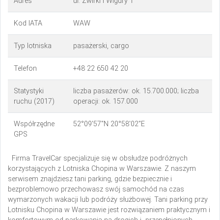
Adres
ul. Żwirki i Wigury 1
Kod IATA
WAW
Typ lotniska
pasażerski, cargo
Telefon
+48 22 650 42 20
Statystyki
liczba pasażerów: ok. 15.700.000; liczba
ruchu (2017)
operacji: ok. 157.000
Współrzędne
52°09′57″N 20°58′02″E
GPS
Firma TravelCar specjalizuje się w obsłudze podróżnych
korzystających z Lotniska Chopina w Warszawie. Z naszym
serwisem znajdziesz tani parking, gdzie bezpiecznie i
bezproblemowo przechowasz swój samochód na czas
wymarzonych wakacji lub podróży służbowej. Tani parking przy
Lotnisku Chopina w Warszawie jest rozwiązaniem praktycznym i