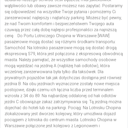
wątpliwości lub obawy zawsze możesz nas zapytać. Postaramy
się odpowiedzieć na wszystkie Twoje pytania i pomożemy Ci
zarezerwować najlepszy i najtańszy parking. Możesz być pewny,
że nad Twoim komfortem i bezpieczeństwem Twojego auta
czuwają przez całą dobę najlepsi profesjonaliści za najniższą
cenę.
Do Portu Lotniczego Chopina w Warszawie [WAW]
pasażerowie mogą dostać się różnymi środkami transportu:
Samochód:
Na lotnisko pasażerowie mogą się dostać drogą
ekspresową S79, która jest połączona z ekspresową obwodnicą
miasta. Należy pamiętać, że wszystkie samochody osobowe
mogą wjeżdżać na jezdnię A (najbliżej hali odlotów), która
wcześniej zarezerwowana była tylko dla taksówek. Dla
prywatnych pojazdów tak jak dotychczas dostępna jest również
jezdnia B. Na obu jezdniach wyznaczone zostały nowe miejsca
postojowe, dzięki czemu ich łączna liczba przed terminalem
wzrosła z 34 do 89. Na najbardziej oddalonej od hali odlotów
jezdni C obowiązuje zakaz zatrzymywania się. Tą jezdnią można
dojechać do hoteli lub na parkingi.
Pociąg:
Na Lotnisku Chopina
zlokalizowany jest dworzec kolejowy, który umożliwia dojazd
pociągiem z lotniska do centrum miasta. Lotnisko Chopina w
Warszawie połączone jest kolejowo z Legionowem i