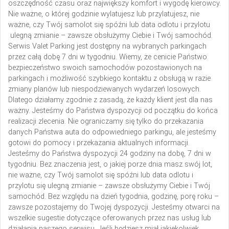
oszczędność czasu oraz największy komfort i wygodę kierowcy.
Nie ważne, o której godzinie wylatujesz lub przylatujesz, nie
ważne, czy Twój samolot się spóźni lub data odlotu i przylotu
ulegną zmianie – zawsze obsłużymy Ciebie i Twój samochód.
Serwis Valet Parking jest dostępny na wybranych parkingach
przez całą dobę 7 dni w tygodniu.
Wiemy, że cenicie Państwo
bezpieczeństwo swoich samochodów pozostawionych na
parkingach i możliwość szybkiego kontaktu z obsługą w razie
zmiany planów lub niespodziewanych wydarzeń losowych.
Dlatego działamy zgodnie z zasadą, że każdy klient jest dla nas
ważny. Jesteśmy do Państwa dyspozycji od początku do końca
realizacji zlecenia. Nie ograniczamy się tylko do przekazania
danych Państwa auta do odpowiedniego parkingu, ale jesteśmy
gotowi do pomocy i przekazania aktualnych informacji.
Jesteśmy do Państwa dyspozycji 24 godziny na dobę, 7 dni w
tygodniu. Bez znaczenia jest, o jakiej porze dnia masz swój lot,
nie ważne, czy Twój samolot się spóźni lub data odlotu i
przylotu się ulegną zmianie – zawsze obsłużymy Ciebie i Twój
samochód. Bez względu na dzień tygodnia, godzinę, porę roku –
zawsze pozostajemy do Twojej dyspozycji. Jesteśmy otwarci na
wszelkie sugestie dotyczące oferowanych przez nas usług lub
działania naszego serwisu. Jeśli będziesz miał jakiekolwiek