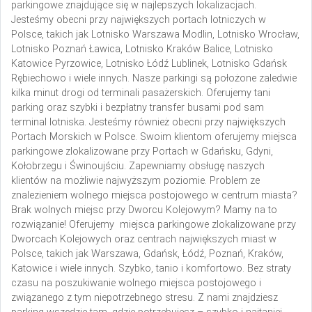
parkingowe znajdujące się w najlepszych lokalizacjach.
Jesteśmy obecni przy największych portach lotniczych w
Polsce, takich jak Lotnisko Warszawa Modlin, Lotnisko Wrocław,
Lotnisko Poznań Ławica, Lotnisko Kraków Balice, Lotnisko
Katowice Pyrzowice, Lotnisko Łódź Lublinek, Lotnisko Gdańsk
Rębiechowo i wiele innych. Nasze parkingi są położone zaledwie
kilka minut drogi od terminali pasażerskich. Oferujemy tani
parking oraz szybki i bezpłatny transfer busami pod sam
terminal lotniska. Jesteśmy również obecni przy największych
Portach Morskich w Polsce. Swoim klientom oferujemy miejsca
parkingowe zlokalizowane przy Portach w Gdańsku, Gdyni,
K
ołobrzegu i Świnoujściu. Zapewniamy obsługę naszych
klientów na możliwie najwyższym poziomie. Problem ze
znalezieniem wolnego miejsca postojowego w centrum miasta?
Brak wolnych miejsc przy Dworcu Kolejowym? Mamy na to
rozwiązanie! Oferujemy miejsca parkingowe zlokalizowane przy
Dworcach Kolejowych oraz centrach największych miast w
Polsce, takich jak Warszawa, Gdańsk, Łódź, Poznań, Kraków,
Katowice i wiele innych. Szybko, tanio i komfortowo. Bez straty
czasu na poszukiwanie wolnego miejsca postojowego i
związanego z tym niepotrzebnego stresu. Z nami znajdziesz