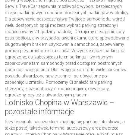
parking wszędzie tam, gdzie potrzebujesz – szybko i najtaniej.
Serwis TravelCar zapewnia możliwość wyboru bezpiecznych
miejsc parkingowych spośród dostępnych parkingów w okolicy.
Dla zapewnienia bezpieczeństwa Twojego samochodu, wśród
wielu dostępnych opcji możesz wybrać parking strzeżony i
monitorowany 24 godziny na dobę. Oferujemy nieograniczony
czas postoju, a w przypadku awarii akumulatora spowodowanej
długotrwałym brakiem użytkowania samochodu, zapewniamy
pomoc przy uruchomieniu silnika. Wszystkie nasze parkingi są
ogrodzone, co zabezpiecza teren parkingu i tym samym
zaparkowane tam samochody przed dostępem postronnych
osób do Twojego auta. Dla Twojego komfortu wiele parkingów
posiada utwardzone nawierzchnie i są oświetlone po
zapadnięciu zmroku. Pomożemy Ci znaleźć tani parking
strzeżony, z całodobowym monitoringiem, oświetlony,
ogrodzony, czy też z utwardzonym placem.
Lotnisko Chopina w Warszawie –
pozostałe informacje
Przy terminalu pasażerskim znajdują się parkingi lotniskowe, a
także postój taksówek, terminal autobusowy oraz dworzec
kolejowy. Lotnisko Chopina w Warszawie oferuje 3240 miejsc