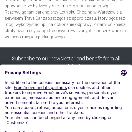
spowoduje, że będziemy mieli mniej czasu na odprawę.
Rezerwując tani parking przy Lotnisku Chopina w Warszawie z
serwisem TravelCar zaoszczędzisz sporo czasu, który będziesz
mógł wykorzystać np.: na dokonanie odprawy. Z nami unikniesz
straty czasu i sytuacji stresowych związanych z poszukiwaniem
wolnego miejsca parkingowego.
Subscribe to our newsletter and benefit from all
our good deals:
Subscribe