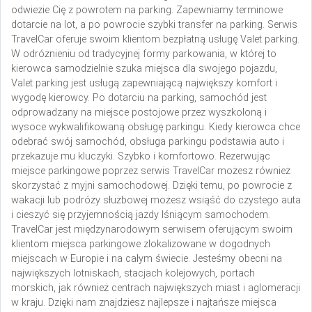
odwiezie Cię z powrotem na parking. Zapewniamy terminowe
dotarcie na lot, a po powrocie szybki transfer na parking. Serwis
TravelCar oferuje swoim klientom bezpłatną usługę Valet parking.
W odróżnieniu od tradycyjnej formy parkowania, w której to
kierowca samodzielnie szuka miejsca dla swojego pojazdu,
Valet parking jest usługą zapewniającą największy komfort i
wygodę kierowcy. Po dotarciu na parking, samochód jest
odprowadzany na miejsce postojowe przez wyszkoloną i
wysoce wykwalifikowaną obsługę parkingu. Kiedy kierowca chce
odebrać swój samochód, obsługa parkingu podstawia auto i
przekazuje mu kluczyki. Szybko i komfortowo. Rezerwując
miejsce parkingowe poprzez serwis TravelCar możesz również
skorzystać z myjni samochodowej. Dzięki temu, po powrocie z
wakacji lub podróży służbowej możesz wsiąść do czystego auta
i cieszyć się przyjemnością jazdy lśniącym samochodem.
TravelCar jest międzynarodowym serwisem oferującym swoim
klientom miejsca parkingowe zlokalizowane w dogodnych
miejscach w Europie i na całym świecie. Jesteśmy obecni na
największych lotniskach, stacjach kolejowych, portach
morskich, jak również centrach największych miast i aglomeracji
w kraju. Dzięki nam znajdziesz najlepsze i najtańsze miejsca