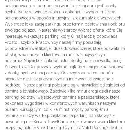
parkingowego za pomocą serwisu travelcar.com jest prosty i
szybki. Nasz serwis pozwala na dokonanie wyboru miejsca
parkingowego w sposób intuicyjny i zrozumiały dla wszystkich.
Wybierasz lokalizację parkingu oraz termin odstawienia i odbioru
swojego pojazdu. Następnie wystarczy wybrać ofertę, która Cię
interesuje, wskazując parking, który Ci najbardziej odpowiada.
Prosto i szybko. Pracownicy naszej firmy posiadają
odpowiednie kwalifikacje i duże doświadczenie, które pozwala im
obsługiwać naszych klientów na możliwie najwyższym
poziomie. Największa jakość usług dostępna za niewielką cenę.
Serwis TravelCar pozwala wybrać najtańsze miejsce parkingowe
z dostępnych w danej okolicy. Oszczędzone w ten sposób
pieniądze możesz przeznaczyć na inne wydatki związane z
podróżą. Nasze parkingi położone są w niewielkiej odległości od
terminala lotniskowego. Zaledwie kilka minut drogi dzieli nasze
parkingi od drzwi wejściowych terminala pasażerskiego, które
pokonasz wygodnie i w komfortowych warunkach naszymi
busami kursującymi co kilka minut między parkingiem a
terminalem. Czy warto przepłacać za parking lotniskowy? Z
pewnością nie.
Serwis TravelCar oferuje również swoim klientom
bezpłatną usługę Valet Parking. Czym jest Valet Parking? Jest to