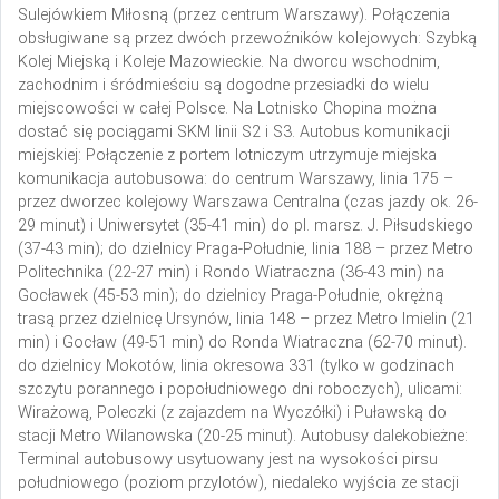
Sulejówkiem Miłosną (przez centrum Warszawy). Połączenia
obsługiwane są przez dwóch przewoźników kolejowych: Szybką
Kolej Miejską i Koleje Mazowieckie. Na dworcu wschodnim,
zachodnim i śródmieściu są dogodne przesiadki do wielu
miejscowości w całej Polsce. Na Lotnisko Chopina można
dostać się pociągami SKM linii S2 i S3.
Autobus komunikacji
miejskiej:
Połączenie z portem lotniczym utrzymuje miejska
komunikacja autobusowa:
do centrum Warszawy, linia 175 –
przez dworzec kolejowy Warszawa Centralna (czas jazdy ok. 26-
29 minut) i Uniwersytet (35-41 min) do pl. marsz. J. Piłsudskiego
(37-43 min);
do dzielnicy Praga-Południe, linia 188 – przez Metro
Politechnika (22-27 min) i Rondo Wiatraczna (36-43 min) na
Gocławek (45-53 min);
do dzielnicy Praga-Południe, okrężną
trasą przez dzielnicę Ursynów, linia 148 – przez Metro Imielin (21
min) i Gocław (49-51 min) do Ronda Wiatraczna (62-70 minut).
do dzielnicy Mokotów, linia okresowa 331 (tylko w godzinach
szczytu porannego i popołudniowego dni roboczych), ulicami:
Wirażową, Poleczki (z zajazdem na Wyczółki) i Puławską do
stacji Metro Wilanowska (20-25 minut).
Autobusy dalekobieżne:
Terminal autobusowy usytuowany jest na wysokości pirsu
południowego (poziom przylotów), niedaleko wyjścia ze stacji