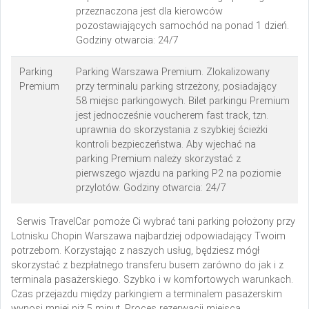
przeznaczona jest dla kierowców
pozostawiających samochód na ponad 1 dzień.
Godziny otwarcia: 24/7
Parking
Parking Warszawa Premium. Zlokalizowany
Premium
przy terminalu parking strzeżony, posiadający
58 miejsc parkingowych. Bilet parkingu Premium
jest jednocześnie voucherem fast track, tzn.
uprawnia do skorzystania z szybkiej ścieżki
kontroli bezpieczeństwa. Aby wjechać na
parking Premium należy skorzystać z
pierwszego wjazdu na parking P2 na poziomie
przylotów. Godziny otwarcia: 24/7
Serwis TravelCar pomoże Ci wybrać tani parking położony przy
Lotnisku Chopin Warszawa najbardziej odpowiadający Twoim
potrzebom. Korzystając z naszych usług, będziesz mógł
skorzystać z bezpłatnego transferu busem zarówno do jak i z
terminala pasażerskiego. Szybko i w komfortowych warunkach.
Czas przejazdu między parkingiem a terminalem pasażerskim
wynosi mniej niż 5 minut. Proces rezerwacji miejsca