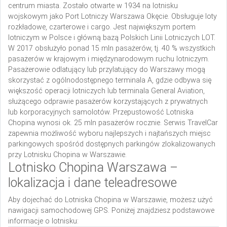
centrum miasta. Zostało otwarte w 1934 na lotnisku
wojskowym jako Port Lotniczy Warszawa Okęcie. Obsługuje loty
rozkładowe, czarterowe i cargo. Jest największym portem
lotniczym w Polsce i główną bazą Polskich Linii Lotniczych LOT.
W 2017 obsłużyło ponad 15 mln pasażerów, tj. 40 % wszystkich
pasażerów w krajowym i międzynarodowym ruchu lotniczym.
Pasażerowie odlatujący lub przylatujący do Warszawy mogą
skorzystać z ogólnodostępnego terminala A, gdzie odbywa się
większość operacji lotniczych lub terminala General Aviation,
służącego odprawie pasażerów korzystających z prywatnych
lub korporacyjnych samolotów. Przepustowość Lotniska
Chopina wynosi ok. 25 mln pasażerów rocznie. Serwis TravelCar
zapewnia możliwość wyboru najlepszych i najtańszych miejsc
parkingowych spośród dostępnych parkingów zlokalizowanych
przy Lotnisku Chopina w Warszawie.
Lotnisko Chopina Warszawa –
lokalizacja i dane teleadresowe
Aby dojechać do Lotniska Chopina w Warszawie, możesz użyć
nawigacji samochodowej GPS. Poniżej znajdziesz podstawowe
informacje o lotnisku: