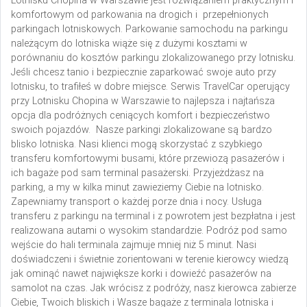
Lotnisku Chopina w Warszawie jest rozwiązaniem praktycznym i
komfortowym od parkowania na drogich i przepełnionych
parkingach lotniskowych. Parkowanie samochodu na parkingu
należącym do lotniska wiąże się z dużymi kosztami w
porównaniu do kosztów parkingu zlokalizowanego przy lotnisku.
Jeśli chcesz tanio i bezpiecznie zaparkować swoje auto przy
lotnisku, to trafiłeś w dobre miejsce. Serwis TravelCar operujący
przy Lotnisku Chopina w Warszawie to najlepsza i najtańsza
opcja dla podróżnych ceniących komfort i bezpieczeństwo
swoich pojazdów. Nasze parkingi zlokalizowane są bardzo
blisko lotniska. Nasi klienci mogą skorzystać z szybkiego
transferu komfortowymi busami, które przewiozą pasażerów i
ich bagaże pod sam terminal pasażerski. Przyjeżdżasz na
parking, a my w kilka minut zawieziemy Ciebie na lotnisko.
Zapewniamy transport o każdej porze dnia i nocy. Usługa
transferu z parkingu na terminal i z powrotem jest bezpłatna i jest
realizowana autami o wysokim standardzie. Podróż pod samo
wejście do hali terminala zajmuje mniej niż 5 minut. Nasi
doświadczeni i świetnie zorientowani w terenie kierowcy wiedzą
jak ominąć nawet największe korki i dowieźć pasażerów na
samolot na czas. Jak wrócisz z podróży, nasz kierowca zabierze
Ciebie, Twoich bliskich i Wasze bagaże z terminala lotniska i