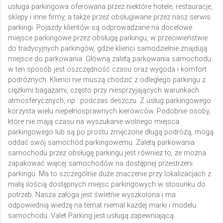
usługa parkingowa oferowana przez niektóre hotele, restauracje,
sklepy i inne firmy, a także przez obsługiwane przez nasz serwis
parkingi. Pojazdy klientów są odprowadzane na docelowe
miejsce parkingowe przez obsługę parkingu, w przeciwieństwie
do tradycyjnych parkingów, gdzie klienci samodzielnie znajdują
miejsce do parkowania. Główną zaletą parkowania samochodu
w ten sposób jest oszczędność czasu oraz wygoda i komfort
podróżnych. Klienci nie muszą chodzić z odległego parkingu z
ciężkimi bagażami, często przy niesprzyjających warunkach
atmosferycznych, np.: podczas deszczu. Z usług parkingowego
korzysta wielu niepełnosprawnych kierowców. Podobnie osoby,
które nie mają czasu na wyszukanie wolnego miejsca
parkingowego lub są po prostu zmęczone długą podróżą, mogą
oddać swój samochód parkingowemu. Zaletą parkowania
samochodu przez obsługę parkingu jest również to, że można
zapakować więcej samochodów na dostępnej przestrzeni
parkingu. Ma to szczególnie duże znaczenie przy lokalizacjach z
małą ilością dostępnych miejsc parkingowych w stosunku do
potrzeb. Nasza załoga jest świetnie wyszkolona i ma
odpowiednią wiedzę na temat niemal każdej marki i modelu
samochodu. Valet Parking jest usługą zapewniającą