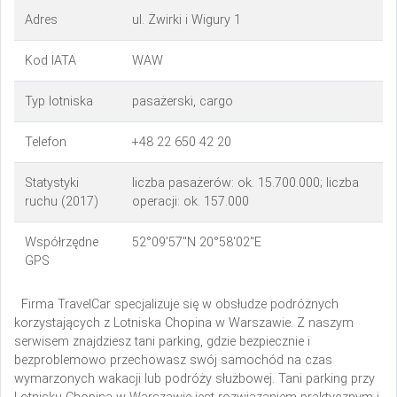
Adres
ul. Żwirki i Wigury 1
Kod IATA
WAW
Typ lotniska
pasażerski, cargo
Telefon
+48 22 650 42 20
Statystyki
liczba pasażerów: ok. 15.700.000; liczba
ruchu (2017)
operacji: ok. 157.000
Współrzędne
52°09′57″N 20°58′02″E
GPS
Firma TravelCar specjalizuje się w obsłudze podróżnych
korzystających z Lotniska Chopina w Warszawie. Z naszym
serwisem znajdziesz tani parking, gdzie bezpiecznie i
bezproblemowo przechowasz swój samochód na czas
wymarzonych wakacji lub podróży służbowej. Tani parking przy