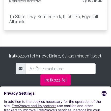
9 p 10 p-nként
Kisbuszos transzfer
Tri-State Tlwy, Schiller Park, IL 60176, Egyesült
Államok
Iratkozzon fel hírlevelünkre, és kap minden tippet:
Iratkozz fel