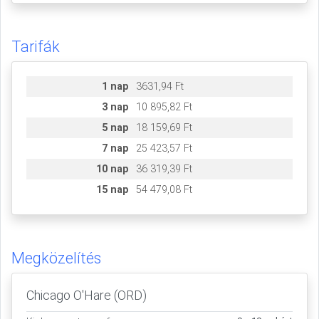
Tarifák
1 nap
3631,94 Ft
3 nap
10 895,82 Ft
5 nap
18 159,69 Ft
7 nap
25 423,57 Ft
10 nap
36 319,39 Ft
15 nap
54 479,08 Ft
Megközelítés
Chicago O'Hare (ORD)