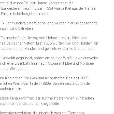
t. Kiel wurde Teil der Hanse, konnte aber die
s Landesherrn kaum nutzen. 1554 wurde Kiel aus der Hanse
Piraten beherbergt haben soll.
 15. Jahrhundert, eine Woche lang wurden hier Geldgeschäfte
nzen Land betrieben.
Eigenschaft als Herzog von Holstein regiert, blieb aber
ches Deutscher Nation. Erst 1806 wurden Kiel und Holstein für
 des Deutschen Bundes und gehörte wieder zu Deutschland.
Howaldt gegründet, später die heutige Werft Howaldtswerke-
rch eine Eisenbahnlinie nach Altona mit Elbe und Nordsee
t der Welt gebaut.
n im Königreich Preußen und Kriegshafen. Das seit 1865
lichen Werft Kiel. In den 1880er Jahren setzte durch den
wachstum ein.
tsee-Kanal) eröffnet, der zur meistbefahrenen künstlichen
aupthafen der deutschen Kriegsflotte.
ovemberrevolution, die innerhalb weniger Tage ganz