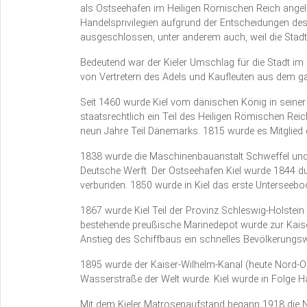
als Ostseehafen im Heiligen Römischen Reich angeleg
Handelsprivilegien aufgrund der Entscheidungen de
ausgeschlossen, unter anderem auch, weil die Stadt 
Bedeutend war der Kieler Umschlag für die Stadt im
von Vertretern des Adels und Kaufleuten aus dem ga
Seit 1460 wurde Kiel vom dänischen König in seiner 
staatsrechtlich ein Teil des Heiligen Römischen Rei
neun Jahre Teil Dänemarks. 1815 wurde es Mitglied
1838 wurde die Maschinenbauanstalt Schweffel und 
Deutsche Werft. Der Ostseehafen Kiel wurde 1844 du
verbunden. 1850 wurde in Kiel das erste Unterseeboo
1867 wurde Kiel Teil der Provinz Schleswig-Holstei
bestehende preußische Marinedepot wurde zur Kaiser
Anstieg des Schiffbaus ein schnelles Bevölkerungs
1895 wurde der Kaiser-Wilhelm-Kanal (heute Nord-Os
Wasserstraße der Welt wurde. Kiel wurde in Folge H
Mit dem Kieler Matrosenaufstand begann 1918 die N