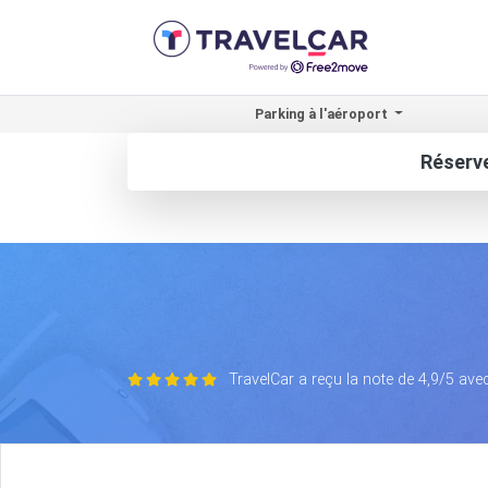
Parking à l'aéroport
Réserve
TravelCar a reçu la note de 4,9/5 ave