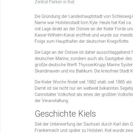
Zentral Parken in Kiel
Die Gründung der Landeshauptstadt von Schleswig-H
Name war Holstenstadt tom Kyle. Heute hat Kiel ca. 
mit Lage direkt an der Ostsee an der Kieler Förde 
Kaiser-Wilhelm-Kanal eröffnet und wurde zur meistb
Folge zum Haupthafen der deutschen Kriegsflotte.
Die Lage an der Ostsee ist daher ausschlaggebend für
deutschen Marine, sondern auch als Gastgeber des S
größte deutsche Werft ThyssenKrupp Marine System
Skandinavien und ins Baltikum. Die kreisfreie Stadt Ki
Die Kieler Woche findet seit 1882 statt; seit 1885 a
Damit ist sie nicht nur ein weltweit bekanntes Sege
Cannstatter Volksfest als eines der größten Volksfe
der Veranstaltung.
Geschichte Kiels
Seit der Unterwerfung der Sachsen durch Karl den 
Frankenreich und später zu Holstein. Kiel wurde z