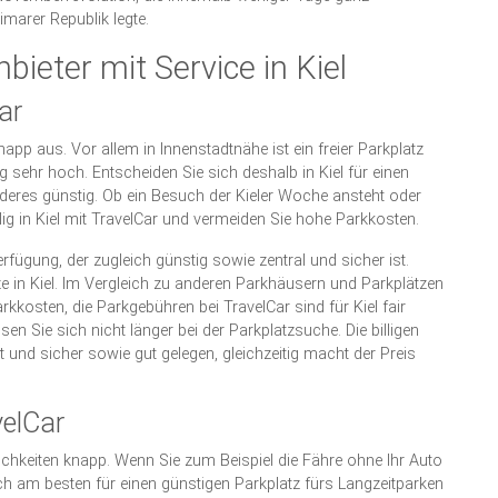
marer Republik legte.
bieter mit Service in Kiel
ar
 knapp aus. Vor allem in Innenstadtnähe ist ein freier Parkplatz
 sehr hoch. Entscheiden Sie sich deshalb in Kiel für einen
nderes günstig. Ob ein Besuch der Kieler Woche ansteht oder
llig in Kiel mit TravelCar und vermeiden Sie hohe Parkkosten.
erfügung, der zugleich günstig sowie zentral und sicher ist.
ze in Kiel. Im Vergleich zu anderen Parkhäusern und Parkplätzen
rkkosten, die Parkgebühren bei TravelCar sind für Kiel fair
en Sie sich nicht länger bei der Parkplatzsuche. Die billigen
t und sicher sowie gut gelegen, gleichzeitig macht der Preis
velCar
lichkeiten knapp. Wenn Sie zum Beispiel die Fähre ohne Ihr Auto
h am besten für einen günstigen Parkplatz fürs Langzeitparken