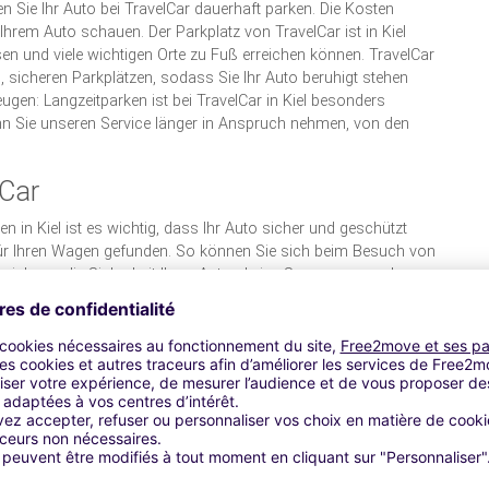
 Sie Ihr Auto bei TravelCar dauerhaft parken. Die Kosten
Ihrem Auto schauen. Der Parkplatz von TravelCar ist in Kiel
en und viele wichtigen Orte zu Fuß erreichen können. TravelCar
n, sicheren Parkplätzen, sodass Sie Ihr Auto beruhigt stehen
gen: Langzeitparken ist bei TravelCar in Kiel besonders
enn Sie unseren Service länger in Anspruch nehmen, von den
lCar
 in Kiel ist es wichtig, dass Ihr Auto sicher und geschützt
z für Ihren Wagen gefunden. So können Sie sich beim Besuch von
 sich um die Sicherheit Ihres Autos keine Sorgen zu machen,
dem Parkplatz von TravelCar ist Ihr Auto jederzeit, doch gerade
zt. Entdecken Sie Kiel in aller Ruhe, während Sie Ihr Auto mit
nen Sie Ihr Auto einfach abstellen und dann die Sorgen um das
ür die Sicherheit Ihres Wagens in Kiel gesorgt, Tag und Nacht.