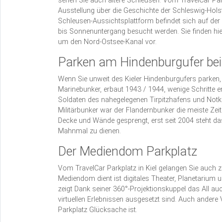
sehen Sie auch ältere Schleusen. Vom TravelCar P
Ausstellung über die Geschichte der Schleswig-Hols
Schleusen-Aussichtsplattform befindet sich auf de
bis Sonnenuntergang besucht werden. Sie finden hi
um den Nord-Ostsee-Kanal vor.
Parken am Hindenburgufer bei
Wenn Sie unweit des Kieler Hindenburgufers parken,
Marinebunker, erbaut 1943 / 1944, wenige Schritte 
Soldaten des nahegelegenen Tirpitzhafens und Notk
Militärbunker war der Flandernbunker die meiste Zeit
Decke und Wände gesprengt, erst seit 2004 steht d
Mahnmal zu dienen.
Der Mediendom Parkplatz
Vom TravelCar Parkplatz in Kiel gelangen Sie auch
Mediendom dient ist digitales Theater, Planetarium 
zeigt Dank seiner 360°-Projektionskuppel das All a
virtuellen Erlebnissen ausgesetzt sind. Auch andere 
Parkplatz Glücksache ist.