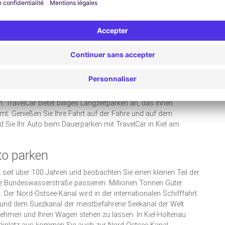
cht einfach so zu sehen ist, haben Sie alternativ die
 im Aquarium Kiel zu bestaunen – hier erleben Sie die Tier-
Gewässern. Süß- und Salzwasserfische, faszinierende
gar ein Korallenriff warten nur auf Ihren Besuch. Parken Sie
in über 30 Becken schillernde Wasserlebewesen zu beobachten.
 Zuhause.
vien wollen, können Sie Ihr Auto in der Nähe vom Kieler
 TravelCar bietet billiges Langzeitparken an, das Ihnen
t. Genießen Sie Ihre Fahrt auf der Fähre und auf dem
 Sie Ihr Auto beim Dauerparken mit TravelCar in Kiel am
to parken
 seit über 100 Jahren und beobachten Sie einen kleinen Teil der
die Bundeswasserstraße passieren. Millionen Tonnen Güter
. Der Nord-Ostsee-Kanal wird in der internationalen Schifffahrt
 und dem Suezkanal der meistbefahrene Seekanal der Welt.
rnehmen und Ihren Wagen stehen zu lassen. In Kiel-Holtenau