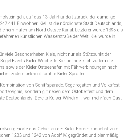
olstein geht auf das 13. Jahrhundert zurück, der damalige
247.441 Einwohner. Kiel ist die nördlichste Stadt Deutschlands,
und einem Hafen am Nord-Ostsee-Kanal. Letzterer wurde 1895 als
efahrenen künstlichen Wasserstraße der Welt. Kiel wurde in
 viele Besonderheiten Kiels, nicht nur als Stützpunkt der
egel-Events Kieler Woche. In Kiel befindet sich zudem die
s sowie der Kieler Ostseehafen mit Fährverbindungen nach
el ist zudem bekannt für ihre Kieler Sprotten.
ls Kombination von Schiffsparade, Segelregatten und Volksfest.
lsportereignis, sondern gilt neben dem Oktoberfest und dem
ste Deutschlands. Bereits Kaiser Wilhelm II. war mehrfach Gast
Großen gehörte das Gebiet an der Kieler Förder zunächst zum
wischen 1233 und 1242 von Adolf IV. gegründet und planmäßig