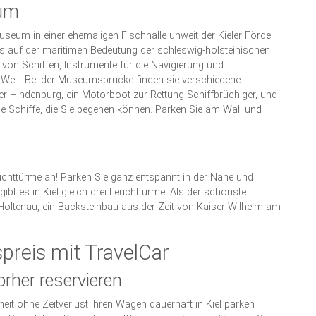
eum
seum in einer ehemaligen Fischhalle unweit der Kieler Förde.
kus auf der maritimen Bedeutung der schleswig-holsteinischen
 von Schiffen, Instrumente für die Navigierung und
r Welt. Bei der Museumsbrücke finden sie verschiedene
r Hindenburg, ein Motorboot zur Rettung Schiffbrüchiger, und
de Schiffe, die Sie begehen können. Parken Sie am Wall und
uchttürme an! Parken Sie ganz entspannt in der Nähe und
bt es in Kiel gleich drei Leuchttürme. Als der schönste
 Holtenau, ein Backsteinbau aus der Zeit von Kaiser Wilhelm am
spreis mit TravelCar
orher reservieren
eit ohne Zeitverlust Ihren Wagen dauerhaft in Kiel parken