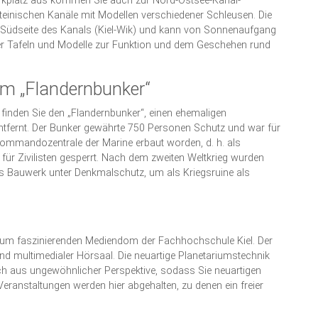
arkplatz aus kommen Sie auch zur Nord-Ostsee-Kanal-
teinischen Kanäle mit Modellen verschiedener Schleusen. Die
r Südseite des Kanals (Kiel-Wik) und kann von Sonnenaufgang
er Tafeln und Modelle zur Funktion und dem Geschehen rund
m „Flandernbunker“
 finden Sie den „Flandernbunker“, einen ehemaligen
entfernt. Der Bunker gewährte 750 Personen Schutz und war für
ommandozentrale der Marine erbaut worden, d. h. als
 für Zivilisten gesperrt. Nach dem zweiten Weltkrieg wurden
as Bauwerk unter Denkmalschutz, um als Kriegsruine als
 zum faszinierenden Mediendom der Fachhochschule Kiel. Der
und multimedialer Hörsaal. Die neuartige Planetariumstechnik
uch aus ungewöhnlicher Perspektive, sodass Sie neuartigen
Veranstaltungen werden hier abgehalten, zu denen ein freier