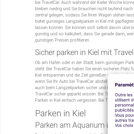
bei TravelCar. Auch während der Kieler Woche können
bleiben niedrig und Sie brauchen nicht laufend nach 
zentral gelegen, sodass Sie Ihren Wagen stehen lass
bietet günstiges Langzeitparken in Kiel mit gepflegte
lassen können. Sie können sich selbst davon überzeu
günstig und so kalkuliert, dass Sie gerade dann, w
günstigen Preisen profitieren.
Sicher parken in Kiel mit Trave
Ob am Hafen oder in der Stadt, beim günstigen Parken
steht. Bei TravelCar haben Sie einen sicheren Plat
Kiel entspannen und die Zeit genießen und brauchen
wenn Sie Ihr Auto bei TravelCar abstellen, denn auf 
auch beim Langzeitparken sicher und bestens geschüt
TravelCar sicher geparkt wissen. Bei TravelCar kön
Parken in Kiel einfach vergessen. Bei TravelCar ist f
Parken in Kiel
Parken am Aquarium in Kiel