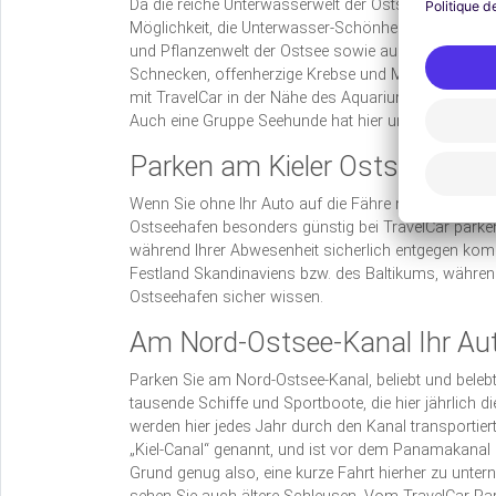
Da die reiche Unterwasserwelt der Ostsee natürlich ni
Möglichkeit, die Unterwasser-Schönheiten der Ostsee
und Pflanzenwelt der Ostsee sowie aus exotischen 
Schnecken, offenherzige Krebse und Muscheln und so
mit TravelCar in der Nähe des Aquariums Kiel, um 
Auch eine Gruppe Seehunde hat hier unfreiwillig ihr
Parken am Kieler Ostseehafen
Wenn Sie ohne Ihr Auto auf die Fähre nach Skandina
Ostseehafen besonders günstig bei TravelCar parken.
während Ihrer Abwesenheit sicherlich entgegen komm
Festland Skandinaviens bzw. des Baltikums, während
Ostseehafen sicher wissen.
Am Nord-Ostsee-Kanal Ihr Au
Parken Sie am Nord-Ostsee-Kanal, beliebt und belebt
tausende Schiffe und Sportboote, die hier jährlich 
werden hier jedes Jahr durch den Kanal transportiert
„Kiel-Canal“ genannt, und ist vor dem Panamakanal
Grund genug also, eine kurze Fahrt hierher zu unte