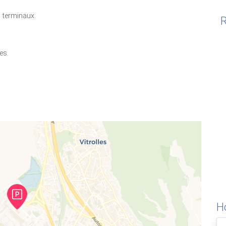
 terminaux.
R
es.
Ho