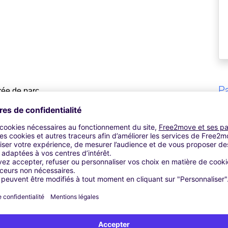
Pa
rée de parc
 devrez suivre la signalisation indiquée pour le Parking 
SA", vous y avez accès, votre place étant réservée.