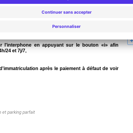
ce au QR-CODE présent sur le voucher PDF envoyé dans 
re commande.
 ticket sera à conserver pour sortir du parking.
anner votre QR-CODE, n'appuyez pas sur le bouton « 
r l'interphone en appuyant sur le bouton «i» afin 
h/24 et 7j/7,
 d'immatriculation après le paiement à défaut de voir 
 et parking parfait