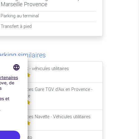
Marseille Provence
Parking au terminal
Transfert à pied
rking similaires
Eco Low Park - véhicules utilitaires
Parking Services Gare TGV d'Aix en Provence -
Service navette
Parking Services Navette - Véhicules utilitaires
Alyse Parc Auto