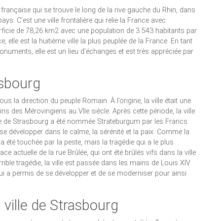
ançaise qui se trouve le long de la rive gauche du Rhin, dans
ays. C’est une ville frontalière qui relie la France avec
rficie de 78,26 km2 avec une population de 3 543 habitants par
e, elle est la huitième ville la plus peuplée de la France. En tant
e monuments, elle est un lieu d’échanges et est très appréciée par
rasbourg
ous la direction du peuple Romain. À l’origine, la ville était une
ns des Mérovingiens au VIIe siècle. Après cette période, la ville
ille de Strasbourg a été nommée Strateburgum par les Francs
de se développer dans le calme, la sérénité et la paix. Comme la
 a été touchée par la peste, mais la tragédie qui a le plus
ace actuelle de la rue Brûlée, qui ont été brûlés vifs dans la ville
rrible tragédie, la ville est passée dans les mains de Louis XIV
 lui a permis de se développer et de se moderniser pour ainsi
 ville de Strasbourg