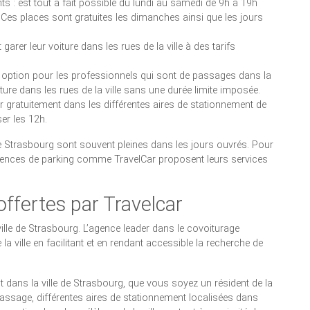
ts : est tout à fait possible du lundi au samedi de 9h à 19h
. Ces places sont gratuites les dimanches ainsi que les jours
garer leur voiture dans les rues de la ville à des tarifs
 option pour les professionnels qui sont de passages dans la
oiture dans les rues de la ville sans une durée limite imposée.
r gratuitement dans les différentes aires de stationnement de
er les 12h.
de Strasbourg sont souvent pleines dans les jours ouvrés. Pour
gences de parking comme TravelCar proposent leurs services
offertes par Travelcar
lle de Strasbourg. L’agence leader dans le covoiturage
 la ville en facilitant et en rendant accessible la recherche de
 dans la ville de Strasbourg, que vous soyez un résident de la
passage, différentes aires de stationnement localisées dans