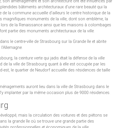
re, son aménagement et son architecture ont été influencés par
e splendides bâtiments architecturaux d’une rare beauté qui la
lle de la commune accueille d’ailleurs le centre historique de la
 les magnifiques monuments de la ville, dont son emblème, la
ur lors de la Renaissance ainsi que les maisons à colombages
 font partie des monuments architecturaux de la ville.
ans le centre-ville de Strasbourg sur la Grande île et abrite
r l’Allemagne.
ourg, la ceinture verte qui jadis était la défense de la ville
sud de la ville de Strasbourg quant à elle est occupée par les
-est, le quartier de Neudorf accueille des résidences de taille
d’aménagements auront lieu dans la ville de Strasbourg dans le
t d’y implanter par la même occasion plus de 9000 résidences.
urg
 développé, mais la circulation des voitures et des piétons se
 dans la grande île où se trouve une grande partie des
vités professionnelles et économiques de la ville.