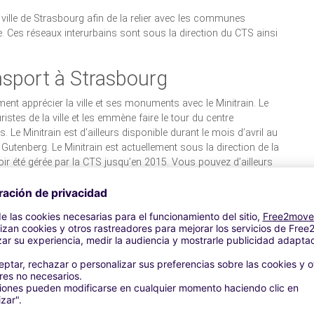
ville de Strasbourg afin de la relier avec les communes
ce. Ces réseaux interurbains sont sous la direction du CTS ainsi
nsport à Strasbourg
ement apprécier la ville et ses monuments avec le Minitrain. Le
ouristes de la ville et les emmène faire le tour du centre
. Le Minitrain est d’ailleurs disponible durant le mois d’avril au
utenberg. Le Minitrain est actuellement sous la direction de la
oir été gérée par la CTS jusqu’en 2015. Vous pouvez d’ailleurs
ationnement des environs pour pouvoir profiter de ce petit tour
rg : ce qu’il faut savoir
 Toutefois, si vous voulez garer votre voiture dans le centre-
e quelques règles.
sé en différentes zones dont le tarif varie selon la durée de
tre en place un cadre de vie attractif et agréable dans la ville.