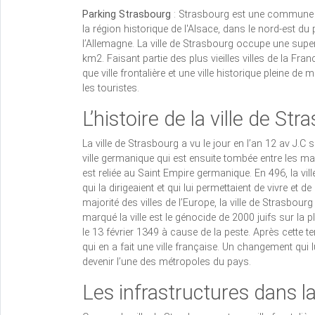
Parking Strasbourg
: Strasbourg est une commune fr
la région historique de l'Alsace, dans le nord-est du p
l’Allemagne. La ville de Strasbourg occupe une supe
km2. Faisant partie des plus vieilles villes de la Franc
que ville frontalière et une ville historique pleine d
les touristes.
L’histoire de la ville de St
La ville de Strasbourg a vu le jour en l’an 12 av J.C s
ville germanique qui est ensuite tombée entre les mai
est reliée au Saint Empire germanique. En 496, la v
qui la dirigeaient et qui lui permettaient de vivre et 
majorité des villes de l’Europe, la ville de Strasbourg
marqué la ville est le génocide de 2000 juifs sur la pl
le 13 février 1349 à cause de la peste. Après cette te
qui en a fait une ville française. Un changement qui
devenir l’une des métropoles du pays.
Les infrastructures dans la