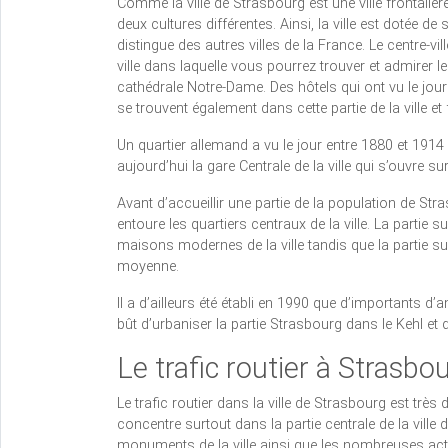
Comme la ville de Strasbourg est une ville frontaliè
deux cultures différentes. Ainsi, la ville est dotée d
distingue des autres villes de la France. Le centre-vi
ville dans laquelle vous pourrez trouver et admirer
cathédrale Notre-Dame. Des hôtels qui ont vu le jo
se trouvent également dans cette partie de la ville et
Un quartier allemand a vu le jour entre 1880 et 1914 d
aujourd’hui la gare Centrale de la ville qui s’ouvre su
Avant d’accueillir une partie de la population de Strasb
entoure les quartiers centraux de la ville. La partie 
maisons modernes de la ville tandis que la partie sud
moyenne.
Il a d’ailleurs été établi en 1990 que d’importants 
bût d’urbaniser la partie Strasbourg dans le Kehl e
Le trafic routier à Strasbo
Le trafic routier dans la ville de Strasbourg est très
concentre surtout dans la partie centrale de la ville
monuments de la ville ainsi que les nombreuses acti