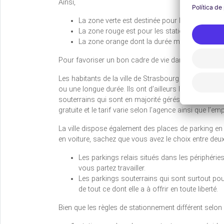
Ainsi,
La zone verte est destinée pour les stationne
La zone rouge est pour les stationnements do
La zone orange dont la durée maximale de st
Pour favoriser un bon cadre de vie dans la ville, le s
Les habitants de la ville de Strasbourg ainsi que ses
ou une longue durée. Ils ont d’ailleurs la possibilit
souterrains qui sont en majorité gérés par des agenc
gratuite et le tarif varie selon l’agence ainsi que l’e
La ville dispose également des places de parking en
en voiture, sachez que vous avez le choix entre deux
Les parkings relais situés dans les périphéries
vous partez travailler.
Les parkings souterrains qui sont surtout pour l
de tout ce dont elle a à offrir en toute liberté.
Bien que les règles de stationnement différent selo