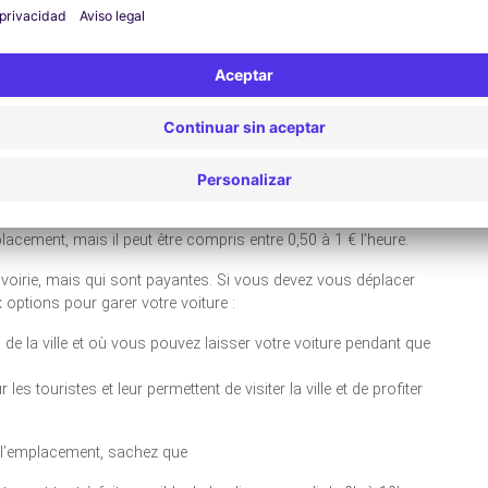
ments ne dépassant pas les 5h.
nt la durée maximale n’excède pas les 3h.
ationnement est de 4h.
tationnement est parfois limité à 2h.
 visiteurs peuvent choisir de garer leur voiture pour une courte
é de laisser leur voiture dans des espaces de stationnements
es de parking. En règle générale, la première demi-heure y est
mplacement, mais il peut être compris entre 0,50 à 1 € l’heure.
 voirie, mais qui sont payantes. Si vous devez vous déplacer
 options pour garer votre voiture :
 de la ville et où vous pouvez laisser votre voiture pendant que
es touristes et leur permettent de visiter la ville et de profiter
n l’emplacement, sachez que