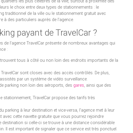
 quartiers les plus célèbres de la ville, surtout à proximité des
illeurs le choix entre deux types de stationnements : le
traditionnel de la ville ou le stationnement gratuit avec
e à des particuliers auprès de l’agence.
king payant de TravelCar ?
rès de l’agence TravelCar présente de nombreux avantages qui
nce :
trouvent tous à côté ou non loin des endroits importants de la
e TravelCar sont closes avec des accès contrôlés. De plus,
 assistés par un système de vidéo surveillance.
 de parking non loin des aéroports, des
gares
, ainsi que des
de stationnement, TravelCar propose des tarifs très
du parking à leur destination et vice-versa, l’agence met à leur
st avec cette navette gratuite que vous pourrez rejoindre
e destination si celle-ci se trouve à une distance considérable
. Il est important de signaler que ce service est très ponctuel.