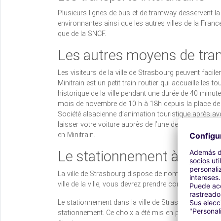
Plusieurs lignes de bus et de tramway desservent la 
environnantes ainsi que les autres villes de la Fran
que de la SNCF.
Les autres moyens de tra
Les visiteurs de la ville de Strasbourg peuvent facil
Minitrain est un petit train routier qui accueille les t
historique de la ville pendant une durée de 40 minutes
mois de novembre de 10 h à 18h depuis la place de G
Société alsacienne d’animation touristique après av
laisser votre voiture auprès de l’une des aires de st
en Minitrain.
Le stationnement à Strasbou
La ville de Strasbourg dispose de nombreux parkings.
ville de la ville, vous devrez prendre connaissance d
Le stationnement dans la ville de Strasbourg est divi
stationnement. Ce choix a été mis en place afin de met