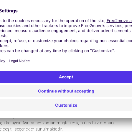
bir tek otopark alanı vardır ve terminal binasının hemen yanında
trafiği dikkate alınırsa oldukça yeterlidir ve kısa süreli park
dir. Günlük 3 TL gibi bir ücretle alınan aylık abonman kartıyla
kapalı otopark alanlarını ilçe merkezinde bulabilirsek hem
li bir şekilde park etmiş oluruz. Ticari taksilerle havalimanına
i ücreti fazla olabilir. Oldukça küçük bir terminal binasına
ıca dış hatlar geliş ve gidiş salonlarında bulunan duty free
 binasının içerisinde hem bay ve hem de bayan yolculara
ulan hizmetler yeterlidir. Ayrıca Trakya bölgesinin tek
alimanlarına gitmelerine gerek kalmadan uçak yolculuğu
iptir. Yolculardan sefer yapan şirket sayısının azlığı ve yaz
 verdiği şeklinde şikâyetler zaman zaman alınmaktadır. Yapımı
lu havalimanını nasıl etkileyeceğini zaman gösterecektir.
 gün 24 saat kesintisiz bir şekilde müşterilerinin talep ve
 Havalimanı tek bir açık alana sahip olan otoparka sahiptir ve
venli otopark alanları bulmak ve buralardan ücretsiz servis
ça kolaydır. Ayrıca her zaman müşteriler için ücretsiz otopark
 çeşitli seçenekler sunulmaktadır.