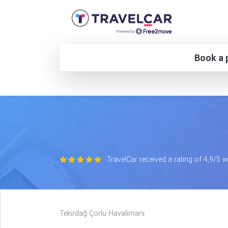
Book a p
TravelCar received a rating of 4,9/5 
Tekirdağ Çorlu Havalimanı