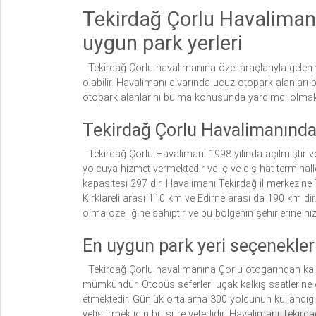
Tekirdağ Çorlu Havalimanı
uygun park yerleri
Tekirdağ Çorlu havalimanına özel araçlarıyla gelen 
olabilir. Havalimanı civarında ucuz otopark alanları
otopark alanlarını bulma konusunda yardımcı olmakt
Tekirdağ Çorlu Havalimanında 
Tekirdağ Çorlu Havalimanı 1998 yılında açılmıştır ve
yolcuya hizmet vermektedir ve iç ve dış hat terminalle
kapasitesi 297 dir. Havalimanı Tekirdağ il merkezine 
Kırklareli arası 110 km ve Edirne arası da 190 km di
olma özelliğine sahiptir ve bu bölgenin şehirlerine hi
En uygun park yeri seçenekler
Tekirdağ Çorlu havalimanına Çorlu otogarından kalk
mümkündür. Otobüs seferleri uçak kalkış saatlerine 
etmektedir. Günlük ortalama 300 yolcunun kullandığı
yetiştirmek için bu süre yeterlidir. Havalimanı Tekird