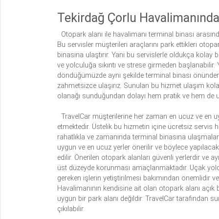
Tekirdağ Çorlu Havalimanındaki
Otopark alanı ile havalimanı terminal binası arasınd
Bu servisler müşterileri araçlarını park ettikleri ot
binasına ulaştırır. Yani bu servislerle oldukça kolay 
ve yolculuğa sıkıntı ve strese girmeden başlanabili
döndüğümüzde aynı şekilde terminal binası önünden 
zahmetsizce ulaşırız. Sunulan bu hizmet ulaşım kol
olanağı sunduğundan dolayı hem pratik ve hem de u
TravelCar müşterilerine her zaman en ucuz ve en 
etmektedir. Üstelik bu hizmetin içine ücretsiz servis 
rahatlıkla ve zamanında terminal binasına ulaşmalar
uygun ve en ucuz yerler önerilir ve böylece yapılac
edilir. Önerilen otopark alanları güvenli yerlerdir ve 
üst düzeyde korunması amaçlanmaktadır. Uçak yolc
gereken işlerin yetiştirilmesi bakımından önemlidir
Havalimanının kendisine ait olan otopark alanı açık bi
uygun bir park alanı değildir. TravelCar tarafından su
çıkılabilir.