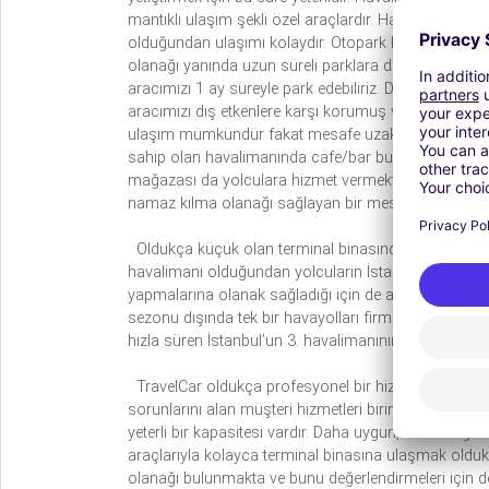
mantıklı ulaşım şekli özel araçlardır. Havalimanında 
olduğundan ulaşımı kolaydır. Otopark kapasitesi yolcu 
olanağı yanında uzun süreli parklara da izin vermekte
aracımızı 1 ay süreyle park edebiliriz. Daha ucuz ve 
aracımızı dış etkenlere karşı korumuş ve hem de güven
ulaşım mümkündür fakat mesafe uzak olduğundan taks
sahip olan havalimanında cafe/bar bulunmakta ve ayr
mağazası da yolculara hizmet vermektedir. Terminal
namaz kılma olanağı sağlayan bir mescit vardır.
Oldukça küçük olan terminal binasında yolculara sun
havalimanı olduğundan yolcuların İstanbul’daki hav
yapmalarına olanak sağladığı için de ayrı bir yere sah
sezonu dışında tek bir havayolları firmasının hizmet
hızla süren İstanbul’un 3. havalimanının Tekirdağ Çor
TravelCar oldukça profesyonel bir hizmet sunan ve 7
sorunlarını alan müşteri hizmetleri birimine sahiptir.
yeterli bir kapasitesi vardır. Daha uygun, ucuz ve gü
araçlarıyla kolayca terminal binasına ulaşmak olduk
olanağı bulunmakta ve bunu değerlendirmeleri için de