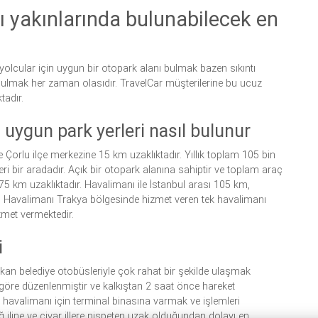
 yakınlarında bulunabilecek en
yolcular için uygun bir otopark alanı bulmak bazen sıkıntı
 bulmak her zaman olasıdır. TravelCar müşterilerine bu ucuz
adır.
uygun park yerleri nasıl bulunur
 Çorlu ilçe merkezine 15 km uzaklıktadır. Yıllık toplam 105 bin
ri bir aradadır. Açık bir otopark alanına sahiptir ve toplam araç
75 km uzaklıktadır. Havalimanı ile İstanbul arası 105 km,
r. Havalimanı Trakya bölgesinde hizmet veren tek havalimanı
zmet vermektedir.
i
an belediye otobüsleriyle çok rahat bir şekilde ulaşmak
göre düzenlenmiştir ve kalkıştan 2 saat önce hareket
 havalimanı için terminal binasına varmak ve işlemleri
ağ iline ve civar illere nispeten uzak olduğundan dolayı en