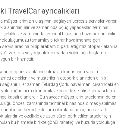
 TravelCar ayrıcalıkları
a müşterilerimizin ulaşımını sağlayan ücretsiz servisler vardır.
opark alanından alır ve zamanında uçuş yapacakları terminal
bir şekilde ve zamanında terminal binasında hazır bulunulabilir
r. Yolculuğumuzu tamamlayıp tekrar havalimanına geri
servis aracına binip arabamızı park ettiğimiz otopark alanına
aylığı ve stres ve yorgunluk olmadan yolculuğa başlama
ygun bir hizmettir.
uygun otopark alanlarını bulmaları konusunda yardım
hizmeti de eklenir ve müşterilerin otopark alanından alınıp
ı sağlanır. Her zaman Tekirdağ Çorlu havalimanı civarındaki en
ak yolculuğun hem ekonomik ve hem de sıkıntısız olması temin
ayrıca kapalı alanlardır. Bu sayede müşterilerin araçlarının da en
uluğu öncesi zamanında terminal binasında olmak yapılması
 ve sunulan bu hizmetle de tam olarak bu amaçlanmaktadır.
r alandır ve özellikle de uzun süreli park edilen araçlar için
nulan bu hizmetle birlikte gönül rahatlığı ve huzurla yolculuğa