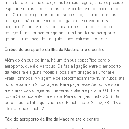
mais barato do que o táxi, é muito mais seguro, e não é preciso
esperar em filas e correr o risco de perder tempo procurando
um. Quando chegamos no nosso destino, estamos com as
bagagens, não conhecemos o lugar e querer economizar
pegando ônibus e trens pode acabar resultando em dor de
cabeça. É melhor sempre garantir um transfer no aeroporto e
garantir uma chegada tranquila e sem estresse no hotel.
Ônibus do aeroporto da Ilha da Madeira até o centro
Além do ônibus de linha, há um ônibus específico para o
aeroporto, que é o Aerobus. Ele faz a ligação entre o aeroporto
da Madeira e alguns hotéis e locais em direção a Funchal e
Praia Formosa. A viagem é de aproximadamente 45 minutos, até
porque para em 20 paragens. Para pegar esse Aerobus é só ir
até à área das chegadas que verás a placa e parada. O bilhete
custa 5€ só ida e 8€ ida e volta. Para crianças custa 2,50€. Já
os ônibus de linha que vão até o Funchal são: 20, 53, 78, 113 e
156. O bilhete custa 2€.
Táxi do aeroporto da Ilha da Madeira até o centro