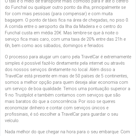
O táxi é o meio de transporte mais cômodo para ir até o centro
do Funchal ou qualquer outro ponto da ilha, principalmente se
for com mais pessoas (para compensar) e com muita
bagagem. O ponto de táxis fica na área de chegadas, no piso 0.
A corrida entre o aeroporto da Ilha da Madeira e o centro do
Funchal custa em média 20€. Mas lembre-se que à noite o
serviço fica mais caro, com uma taxa de 20% entre das 21h e
6h, bem como aos sábados, domingos e feriados.
O processo para alugar um carro pela TravelCar é extremamente
simples é possível fazê-lo diretamente pela internet ou através
dos nossos serviços diretamente no local. Além disso a
TravelCar está presente em mais de 50 países de 5 continentes,
somos a melhor opção para quem deseja aliar economia com
um serviço de boa qualidade. Temos uma pontuação superior a
9 no Trustpilot e também contamos com serviços que são
mais baratos do que a concorrência. Por isso se queres
economizar dinheiro e contar com serviços únicos e
profissinais, é só escolher a TravelCar para guardar o seu
veículo.
Nada melhor do que chegar na hora para o seu embarque. Com