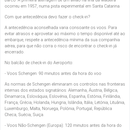
barco. A primeira aterragem de um avião na ilha da Madeira
ocorreu em 1957, numa pista experimental em Santa Catarina.
Com que antecedência devo fazer o check-in?
A antecedência aconselhada varia consoante os voos. Para
evitar atrasos e aproveitar ao máximo o tempo disponível até ao
embarque, respeite a antecedência mínima da sua companhia
aérea, para que não corra o risco de encontrar o check-in já
encerrado.
No balcão de check-in do Aeroporto:
- Voos Schengen: 90 minutos antes da hora do voo
As normas de Schengen eliminaram os controlos nas fronteiras
internas dos estados signatários: Alemanha, Áustria, Bélgica,
Dinamarca, Eslováquia, Eslovénia, Espanha, Estónia, Finlândia,
França, Grécia, Holanda, Hungria, Islândia, Itália, Letónia, Lituânia,
Luxemburgo, Malta, Noruega, Polónia, Portugal, República
Checa, Suécia, Suiça.
- Voos Não-Schengen (Europa): 120 minutos antes da hora do