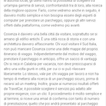
le autorità locali, gli utenti hanno la possibilità di scegliere tra
un'ampia gamma di servizi, confrontandoli tra di loro, alla ricerca
della migliore opzione. Farlo, come vedremo anche in seguito, è
davvero molto semplice e non bisogna essere degli esperti di
computer per prenotare un parcheggio, oppure gli altri servizi
offerti dalla piattaforma, come vedremo più avanti.
Cosenza è davvero una bella città da visitare, soprattutto se si
amano gli edifici antichi. È una città ricca di storia e con una
architettura davvero affascinante. Chi vuol visitare il Sud Italia,
non può mancare Cosenza come una delle mappe del proprio
itinerario di viaggio. Indipendentemente dal motivo del viaggio,
prenotare il parcheggio in anticipo, offre un sacco di vantaggi.
Chi si reca in Calabria per vacanza, non deve preoccuparsi di
altro una volta giunti in città, per cui ci si può rilassare
liberamente. Lo stesso, vale per chi viaggia per lavoro e non ha
tempo di mettersi alla ricerca di un parcheggio sicuro, prima di
recarsi ad un meeting. Inoltre, grazie ai numerosi risultati offerti
da TravelCar, è possibile scegliere il servizio più adatto alle
proprie esigenze, con un clic. Il procedimento è molto semplice e
al termine, si riceve una email di conferma con tanto di numero
di prenotazione, quello che poi andrà presentato al parcheggio