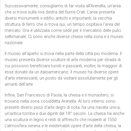
Successivamente, consigliamo di far visita all'Arenella, un'area
che si trova sulla riva destra del fiume Crati. L'area presenta
diversi monumenti e edifici antichi e importanti, la vecchia
struttura di ferro che si trova qui, un tempo ospitava l'area del
mercato. Ora è utilizzata come sede per il mercatino delle pulci
settimanale. Ci sono anche diverse chiese nella zona e il museo
nazionale.
Il museo all'aperto si trova nella parte della città più moderna. Il
museo presenta diverse sculture di arte moderna per strada di
cui possono beneficiare turisti e passanti, inoltre, la maggior di
esse donate da un italoamericano. Il museo ha diverse opere
d'arte interessanti, un posto da visitare assolutamente per gli
amanti dell'arte.
Infine, San Francesco di Paola, la chiesa e il monastero, si
trovano nella zona cosiddetta Arenella. Al loro interno sono
presenti diversi pezzi d'arte degni di nota; ha una navata unica,
un'antica tomba e due dipinti del 18° secolo. La chiesa ha anche
una scultura in legno e resti di affreschi che risalenti al 1550.
L'atmosfera serena e le inestimabili opere d'arte della chiesa, la