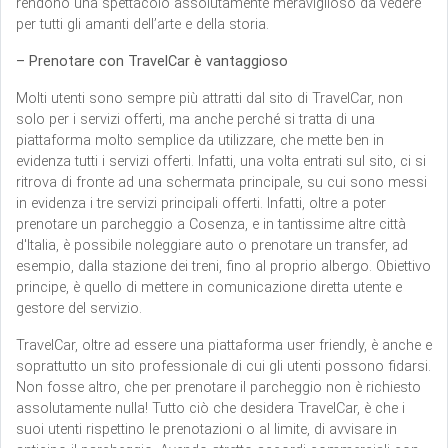
rendono una spettacolo assolutamente meraviglioso da vedere
per tutti gli amanti dell’arte e della storia.
– Prenotare con TravelCar è vantaggioso
Molti utenti sono sempre più attratti dal sito di TravelCar, non
solo per i servizi offerti, ma anche perché si tratta di una
piattaforma molto semplice da utilizzare, che mette ben in
evidenza tutti i servizi offerti. Infatti, una volta entrati sul sito, ci si
ritrova di fronte ad una schermata principale, su cui sono messi
in evidenza i tre servizi principali offerti. Infatti, oltre a poter
prenotare un parcheggio a Cosenza, e in tantissime altre città
d'Italia, è possibile noleggiare auto o prenotare un transfer, ad
esempio, dalla stazione dei treni, fino al proprio albergo. Obiettivo
principe, è quello di mettere in comunicazione diretta utente e
gestore del servizio.
TravelCar, oltre ad essere una piattaforma user friendly, è anche e
soprattutto un sito professionale di cui gli utenti possono fidarsi.
Non fosse altro, che per prenotare il parcheggio non è richiesto
assolutamente nulla! Tutto ciò che desidera TravelCar, è che i
suoi utenti rispettino le prenotazioni o al limite, di avvisare in