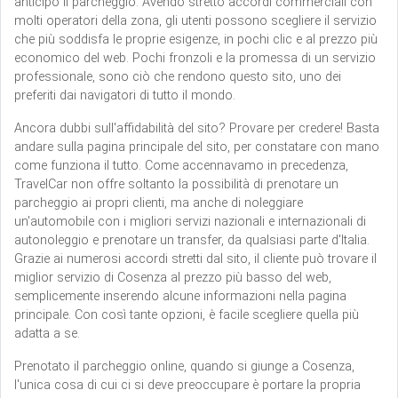
anticipo il parcheggio. Avendo stretto accordi commerciali con
molti operatori della zona, gli utenti possono scegliere il servizio
che più soddisfa le proprie esigenze, in pochi clic e al prezzo più
economico del web. Pochi fronzoli e la promessa di un servizio
professionale, sono ciò che rendono questo sito, uno dei
preferiti dai navigatori di tutto il mondo.
Ancora dubbi sull'affidabilità del sito? Provare per credere! Basta
andare sulla pagina principale del sito, per constatare con mano
come funziona il tutto. Come accennavamo in precedenza,
TravelCar non offre soltanto la possibilità di prenotare un
parcheggio ai propri clienti, ma anche di noleggiare
un'automobile con i migliori servizi nazionali e internazionali di
autonoleggio e prenotare un transfer, da qualsiasi parte d'Italia.
Grazie ai numerosi accordi stretti dal sito, il cliente può trovare il
miglior servizio di Cosenza al prezzo più basso del web,
semplicemente inserendo alcune informazioni nella pagina
principale. Con così tante opzioni, è facile scegliere quella più
adatta a se.
Prenotato il parcheggio online, quando si giunge a Cosenza,
l'unica cosa di cui ci si deve preoccupare è portare la propria