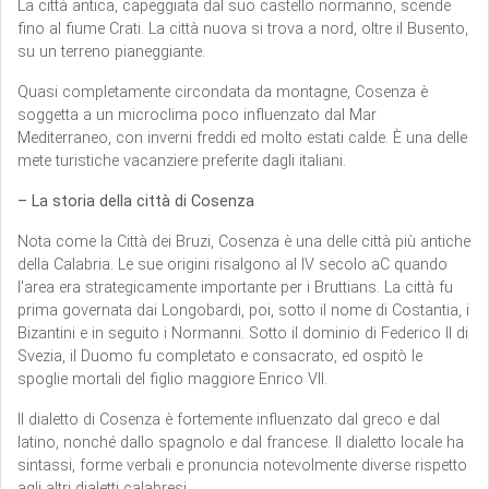
La città antica, capeggiata dal suo castello normanno, scende
fino al fiume Crati. La città nuova si trova a nord, oltre il Busento,
su un terreno pianeggiante.
Quasi completamente circondata da montagne, Cosenza è
soggetta a un microclima poco influenzato dal Mar
Mediterraneo, con inverni freddi ed molto estati calde. È una delle
mete turistiche vacanziere preferite dagli italiani.
– La storia della città di Cosenza
Nota come la Città dei Bruzi, Cosenza è una delle città più antiche
della Calabria. Le sue origini risalgono al IV secolo aC quando
l'area era strategicamente importante per i Bruttians. La città fu
prima governata dai Longobardi, poi, sotto il nome di Costantia, i
Bizantini e in seguito i Normanni. Sotto il dominio di Federico II di
Svezia, il Duomo fu completato e consacrato, ed ospitò le
spoglie mortali del figlio maggiore Enrico VII.
Il dialetto di Cosenza è fortemente influenzato dal greco e dal
latino, nonché dallo spagnolo e dal francese. Il dialetto locale ha
sintassi, forme verbali e pronuncia notevolmente diverse rispetto
agli altri dialetti calabresi.