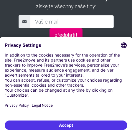
získejte všechny naše tipy:
předplatit
ZAREZERVUJTE SI PARKOVACÍ MÍSTO
Letiště Václava Havla Praha
Parkování Letiště Brno-Tuřany