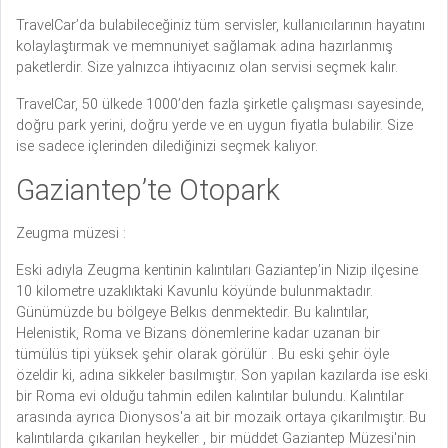
TravelCar’da bulabileceğiniz tüm servisler, kullanıcılarının hayatını
kolaylaştırmak ve memnuniyet sağlamak adına hazırlanmış
paketlerdir. Size yalnızca ihtiyacınız olan servisi seçmek kalır.
TravelCar, 50 ülkede 1000’den fazla şirketle çalışması sayesinde,
doğru park yerini, doğru yerde ve en uygun fiyatla bulabilir. Size
ise sadece içlerinden dilediğinizi seçmek kalıyor.
Gaziantep’te Otopark
Zeugma müzesi :
Eski adıyla Zeugma kentinin kalıntıları Gaziantep’in Nizip ilçesine
10 kilometre uzaklıktaki Kavunlu köyünde bulunmaktadır.
Günümüzde bu bölgeye Belkıs denmektedir. Bu kalıntılar,
Helenistik, Roma ve Bizans dönemlerine kadar uzanan bir
tümülüs tipi yüksek şehir olarak görülür . Bu eski şehir öyle
özeldir ki, adına sikkeler basılmıştır. Son yapılan kazılarda ise eski
bir Roma evi olduğu tahmin edilen kalıntılar bulundu. Kalıntılar
arasında ayrıca Dionysos'a ait bir mozaik ortaya çıkarılmıştır. Bu
kalıntılarda çıkarılan heykeller , bir müddet Gaziantep Müzesi'nin