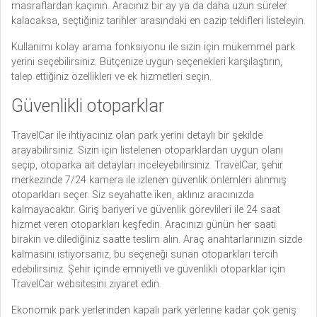
masraflardan kaçının. Aracınız bir ay ya da daha uzun süreler
kalacaksa, seçtiğiniz tarihler arasındaki en cazip teklifleri listeleyin.
Kullanımı kolay arama fonksiyonu ile sizin için mükemmel park
yerini seçebilirsiniz. Bütçenize uygun seçenekleri karşılaştırın,
talep ettiğiniz özellikleri ve ek hizmetleri seçin.
Güvenlikli otoparklar
TravelCar ile ihtiyacınız olan park yerini detaylı bir şekilde
arayabilirsiniz. Sizin için listelenen otoparklardan uygun olanı
seçip, otoparka ait detayları inceleyebilirsiniz. TravelCar, şehir
merkezinde 7/24 kamera ile izlenen güvenlik önlemleri alınmış
otoparkları seçer. Siz seyahatte iken, aklınız aracınızda
kalmayacaktır. Giriş bariyeri ve güvenlik görevlileri ile 24 saat
hizmet veren otoparkları keşfedin. Aracınızı günün her saati
bırakın ve dilediğiniz saatte teslim alın. Araç anahtarlarınızın sizde
kalmasını istiyorsanız, bu seçeneği sunan otoparkları tercih
edebilirsiniz. Şehir içinde emniyetli ve güvenlikli otoparklar için
TravelCar websitesini ziyaret edin.
Ekonomik park yerlerinden kapalı park yerlerine kadar çok geniş