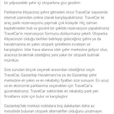
bir yelpazedeki şehir içi otoparkına göz gezdirin.
Parklanma ihtiyacınızı şehre gitmeden önce TravelCar sayesinde
internet üzerinden online olarak karşılayabilirsiniz. TravelCar ile
araç parkı rezervasyonu yapmak çok kolaydır. Hiç zaman
kaybetmeden hızlı ve güvenli bir şekilde rezervasyon yapabilirsiniz.
TravelCar’ın rezervasyon formunu doldurmanız yeterli. Otoparka
ihtiyacınızın olduğu tarihleri belirleyip gideceğiniz şehre ya da
havalimanına en yakın otopark şirketlerini inceleyin ve
karşılaştırın. İster hava alanına ister şehir merkezine gidiyor olun,
aracınızı bırakmak istediğiniz yere yakın bir otopark bulmak
mümkün.
Size sunulan birçok seçenek arasından istediğinizi seçin.
TravelCar, Gaziantep Havalimanı’na ya da Gaziantep şehir
merkezine en yakın ve en rekabetçi fiyatları size sunuyor. En ucuz
ve en ekonomik parklanma seçenekleri için TravelCar’a
güvenebilirsiniz. TravelCar sektördeki en rekabetçi park yeri
fırsatlarını sizin için bulur ve karşılaştırır.
Gaziantep’teki merkezi noktalara beş dakikadan daha az
mesafede bulunan otopark alternatifleri olduğunu unutmayın.