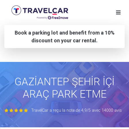
Book a parking lot and benefit from a 10%
discount on your car rental.
GAZİANTEP ŞEHİR İÇİ
ARAÇ PARK ETME
TravelCar a reçu la note de 4,9/5 avec 14000 avis