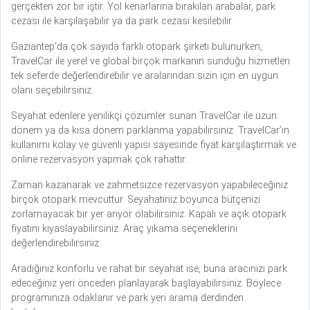
gerçekten zor bir iştir. Yol kenarlarına bırakılan arabalar, park
cezası ile karşılaşabilir ya da park cezası kesilebilir.
Gaziantep’da çok sayıda farklı otopark şirketi bulunurken,
TravelCar ile yerel ve global birçok markanın sunduğu hizmetleri
tek seferde değerlendirebilir ve aralarından sizin için en uygun
olanı seçebilirsiniz.
Seyahat edenlere yenilikçi çözümler sunan TravelCar ile uzun
dönem ya da kısa dönem parklanma yapabilirsiniz. TravelCar’ın
kullanımı kolay ve güvenli yapısı sayesinde fiyat karşılaştırmak ve
online rezervasyon yapmak çok rahattır.
Zaman kazanarak ve zahmetsizce rezervasyon yapabileceğiniz
birçok otopark mevcuttur. Seyahatiniz boyunca bütçenizi
zorlamayacak bir yer arıyor olabilirsiniz. Kapalı ve açık otopark
fiyatını kıyaslayabilirsiniz. Araç yıkama seçeneklerini
değerlendirebilirsiniz.
Aradığınız konforlu ve rahat bir seyahat ise, buna aracınızı park
edeceğiniz yeri önceden planlayarak başlayabilirsiniz. Böylece
programınıza odaklanır ve park yeri arama derdinden