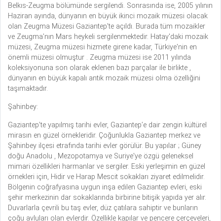
Belkıs-Zeugma bölümünde sergilendi. Sonrasında ise, 2005 yılının
Haziran ayında, dünyanın en büyük ikinci mozaik müzesi olacak
olan Zeugma Müzesi Gaziantep'te açıldı. Burada tüm mozaikler
ve Zeugma’nın Mars heykeli sergilenmektedir. Hatay'daki mozaik
müzesi, Zeugma müzesi hizmete girene kadar, Türkiye'nin en
önemli müzesi olmuştur . Zeugma müzesi ise 2011 yılında
koleksiyonuna son olarak eklenen bazı parçalar ile birlikte ,
dünyanın en büyük kapalı antik mozaik müzesi olma özelliğini
taşımaktadır.
Şahinbey:
Gaziantep’te yapılmış tarihi evler, Gaziantep’e dair zengin kültürel
mirasın en güzel örnekleridir. Çoğunlukla Gaziantep merkez ve
Şahinbey ilçesi etrafında tarihi evler görülür. Bu yapılar ; Güney
doğu Anadolu , Mezopotamya ve Suriye'ye özgü geleneksel
mimari özellikleri harmanlar ve sergiler. Eski yerleşimin en güzel
örnekleri için, Hidir ve Harap Mescit sokakları ziyaret edilmelidir.
Bölgenin coğrafyasına uygun inşa edilen Gaziantep evleri, eski
şehir merkezinin dar sokaklarında birbirine bitişik yapıda yer alır.
Duvarlarla çevrili bu taş evler, düz çatılara sahiptir ve bunların
çoğu avluları olan evlerdir. Özellikle kapılar ve pencere çerçeveleri,