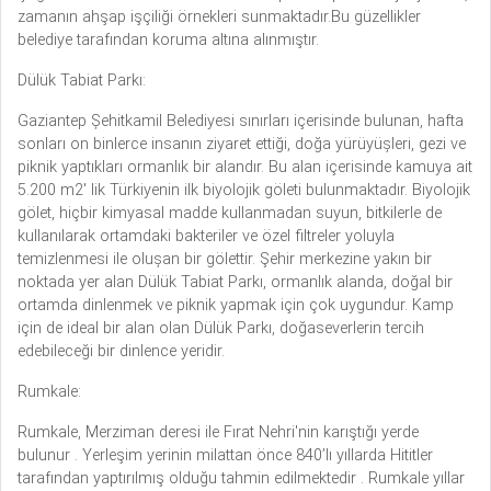
zamanın ahşap işçiliği örnekleri sunmaktadır.Bu güzellikler
belediye tarafından koruma altına alınmıştır.
Dülük Tabiat Parkı:
Gaziantep Șehitkamil Belediyesi sınırları içerisinde bulunan, hafta
sonları on binlerce insanın ziyaret ettiği, doğa yürüyüșleri, gezi ve
piknik yaptıkları ormanlık bir alandır. Bu alan içerisinde kamuya ait
5.200 m2′ lik Türkiyenin ilk biyolojik göleti bulunmaktadır. Biyolojik
gölet, hiçbir kimyasal madde kullanmadan suyun, bitkilerle de
kullanılarak ortamdaki bakteriler ve özel filtreler yoluyla
temizlenmesi ile olușan bir gölettir. Şehir merkezine yakın bir
noktada yer alan Dülük Tabiat Parkı, ormanlık alanda, doğal bir
ortamda dinlenmek ve piknik yapmak için çok uygundur. Kamp
için de ideal bir alan olan Dülük Parkı, doğaseverlerin tercih
edebileceği bir dinlence yeridir.
Rumkale:
Rumkale, Merziman deresi ile Fırat Nehri'nin karıştığı yerde
bulunur . Yerleşim yerinin milattan önce 840’lı yıllarda Hititler
tarafından yaptırılmış olduğu tahmin edilmektedir . Rumkale yıllar