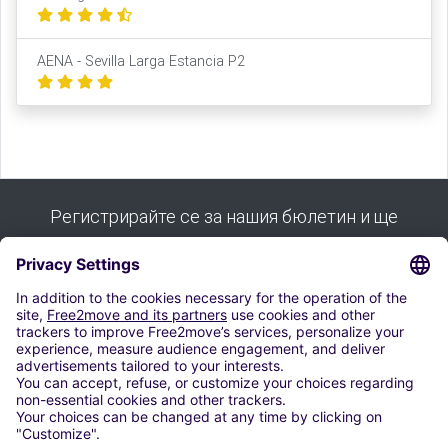
AENA - Sevilla Larga Estancia P2
Регистрирайте се за нашия бюлетин и ще
получите всички наши съвети:
Абонирай се