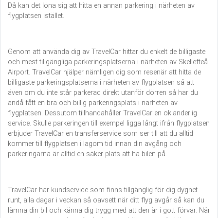
Då kan det löna sig att hitta en annan parkering i närheten av
flygplatsen istället.
Genom att använda dig av TravelCar hittar du enkelt de billigaste
och mest tillgängliga parkeringsplatserna i närheten av Skellefteå
Airport. TravelCar hjälper nämligen dig som resenär att hitta de
billigaste parkeringsplatserna i närheten av flygplatsen så att
även om du inte står parkerad direkt utanför dörren så har du
ändå fått en bra och billig parkeringsplats i närheten av
flygplatsen. Dessutom tillhandahåller TravelCar en oklanderlig
service. Skulle parkeringen till exempel ligga långt ifrån flygplatsen
erbjuder TravelCar en transferservice som ser till att du alltid
kommer till flygplatsen i lagom tid innan din avgång och
parkeringarna är alltid en säker plats att ha bilen på.
TravelCar har kundservice som finns tillgänglig för dig dygnet
runt, alla dagar i veckan så oavsett när ditt flyg avgår så kan du
lämna din bil och känna dig trygg med att den är i gott förvar. När