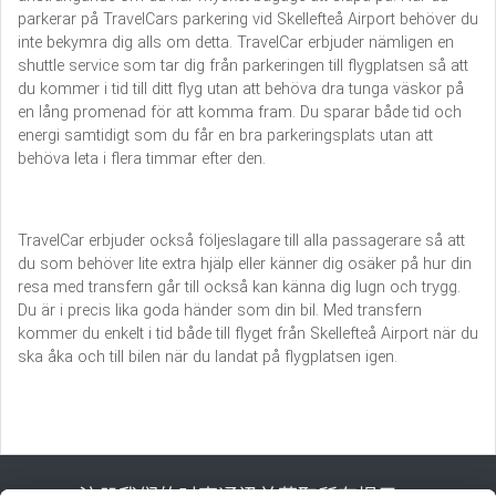
parkerar på TravelCars parkering vid Skellefteå Airport behöver du
inte bekymra dig alls om detta. TravelCar erbjuder nämligen en
shuttle service som tar dig från parkeringen till flygplatsen så att
du kommer i tid till ditt flyg utan att behöva dra tunga väskor på
en lång promenad för att komma fram. Du sparar både tid och
energi samtidigt som du får en bra parkeringsplats utan att
behöva leta i flera timmar efter den.
TravelCar erbjuder också följeslagare till alla passagerare så att
du som behöver lite extra hjälp eller känner dig osäker på hur din
resa med transfern går till också kan känna dig lugn och trygg.
Du är i precis lika goda händer som din bil. Med transfern
kommer du enkelt i tid både till flyget från Skellefteå Airport när du
ska åka och till bilen när du landat på flygplatsen igen.