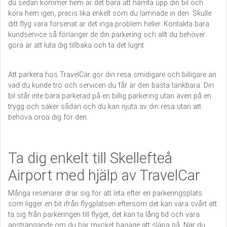
du sedan kommer hem är det bara att hämta upp din bil och
köra hem igen, precis lika enkelt som du lämnade in den. Skulle
ditt flyg vara försenat är det inga problem heller. Kontakta bara
kundservice så förlänger de din parkering och allt du behöver
göra är att luta dig tillbaka och ta det lugnt.
Att parkera hos TravelCar gör din resa smidigare och billigare än
vad du kunde tro och servicen du får är den bästa tänkbara. Din
bil står inte bara parkerad på en billig parkering utan även på en
trygg och säker sådan och du kan njuta av din resa utan att
behöva oroa dig för den.
Ta dig enkelt till Skellefteå
Airport med hjälp av TravelCar
Många resenärer drar sig för att leta efter en parkeringsplats
som ligger en bit ifrån flygplatsen eftersom det kan vara svårt att
ta sig från parkeringen till flyget, det kan ta lång tid och vara
ansträngande om du har mycket bagage att släpa på. När du