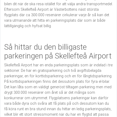
bilen dit när de ska resa istället för att välja andra transportmedel.
Eftersom Skellefteå Airport är Västerbottens näst största
flygplats där ca 300.000 resenärer cirkulerar varje år så kan det
vara utmanande att hitta en parkeringsplats där som är både
lättillgänglig och hyfsat billig.
Så hittar du den billigaste
parkeringen på Skellefteå Airport
Skellefteå Airport har en enda parkeringsplats som är indelad i tre
sektioner. De har en gratisparkering och två avgiftsbelagda
parkeringar, en för korttidsparkering och en för långtidsparkering.
På korttidsparkeringen finns det dessutom plats för fyra el-bilar.
Det kan låta som en väldigt generöst tilltagen parkering men med
drygt 300.000 resenärer om året så är det många som
konkurrerar om utrymmet. Flygplatsens parkeringar kan därför
vara både dyra och svåra att få plats på och dessutom kan du
få köra runt en bra stund innan du hittar en ledig parkeringsplats,
vilket blir ett stort stressmoment när du har en flygtid att passa.