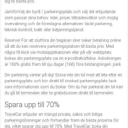
dig till bästa pris.
JämförVälj din byrå / parkeringsplats och välj det erbjudande
som passar dina behov: tider, priser, tillträdesvillkor och möjlig
övervakning och de föreslagna alternativen: täckt parkering,
teknisk kontroll, tvätt- eller betjänningstjänst.
Reserver För att slutföra din begäran sker säker betalning online
så att du kan reservera parkeringsplatsen till bästa pris. Med
några få klick via mobilapplikationen eller på vår webbplats
bokas din parkeringsplats via en e-postbekräftelse. Avbokningen
är 100% gratis fram till sju dagar (168) före bilstängningen. park
Din parkering väntar på dig! Slösa inte din tid med att leta efter en
parkeringsplats och kör direkt till önskad parkeringsplats tack
vare informationen som du bokar. Om du har parkerat din bil kan
du gå till terminalen eller ta gratisbussen direkt till terminalen.
Spara upp till 70%
TravelCar erbjuder en mängd privata, säkra och billiga
parkeringslösningar och förhandlar fram de bästa priserna för
dig, vilket sparar dig upp till 70%. Med TravelCar, boka din