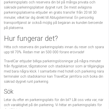
parkeringsplats och reservera din bil på många privata och
säkrade parkeringsplatser dygnet runt. De mest avlägsna
parkeringsplatserna erbjuder en gratis transfer från 20 till 30
minuter, vilket tar dig direkt till Ablugsterminal. En personlig
transporttjänst är också möjlig på begäran av kunden beroende
på platserna.
Hur fungerar det?
Hitta och reservera din parkeringsplats innan du reser och spara
upp till 70%. Redan mer än 500 000 förare erövrade!
TravelCar erbjuder billiga parkeringslösningar på några minuter
från flygplatser, tågstationer och stadskärnor som är tillgängliga
med bara några klick. I samarbete med hotell och parkering nära
terminaler och stadskärnor kan TravelCar jämföra och boka din
säkrad dygnet runt parkering.
Sök
Letar du efter en parkeringsplats för din bil? Låt oss veta var, när
och varaktighet på din parkering. Vi hittar en parkeringsplats för