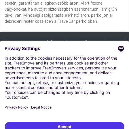
esetén, garantáltan a legkedvezőbb áron. Miért fizetne
vagyonokat, ha autóját biztonságban szeretné tudni, amig Ön
távol van. Minőségi szolgáltatás elérhető áron, parkoljon a
debreceni reptér közelében a TravelCar parkolóban.
Prijavi se na bilten i iskoristi naše ponude:
Pretplati se