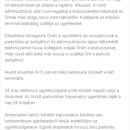
Ön kényelmesen és időben a reptérre érkezzen. A rövid
adminisztráció után csomagjaikat a kisbuszainkba helyezzük és
Önnek más dolga sincs mint hátradőlni. Kollégáink az indulási
terminál bejáratáig szállitja az ügyfeleinket.
Érkezéskor kimegyünk Önért a repülőtérre, és visszahozzuk a
parkolóba az autójához! Az adminisztrációs lapon feltüntetett
telefonszámot hivva, kollégáink indiják Önért a kisbuszunkat,
mely rövid időn belül már vissza is szállitja Önt a parkoló
autójához.
Hívást követően 8-15 percen belül kiérkezünk Önökért a kért
terminálra.
24 órás telefonos ügyfélszolgálat a hét minden napján várja a
hívásokat. Az őrzött parkolóban folyamatos ügyintézés zajlik a
nap 24 órájában.
Amennyiben tartós bérlettel kapcsolatos kérdése van,
kedvezményes ajánlatainkról kérjük érdeklődjön az
ügyfélszolgálaton. Egyedi árajánlatok hosszú távú parkolás