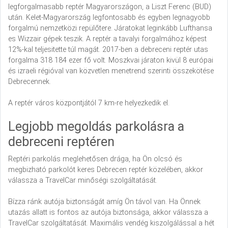
legforgalmasabb reptér Magyarországon, a Liszt Ferenc (BUD)
után. Kelet-Magyarország legfontosabb és egyben legnagyobb
forgalmú nemzetközi repülőtere. Járatokat leginkább Lufthansa
es Wizzair gépek teszik. A reptér a tavalyi forgalmához képest
12%-kal teljesitette túl magát. 2017-ben a debreceni reptér utas
forgalma 318 184 ezer fő volt. Moszkvai járaton kivül 8 európai
és izraeli régióval van közvetlen menetrend szerinti összekötése
Debrecennek.
A reptér város központjától 7 km-re helyezkedik el.
Legjobb megoldás parkolásra a
debreceni reptéren
Reptéri parkolás meglehetősen drága, ha Ön olcsó és
megbizható parkolót keres Debrecen reptér közelében, akkor
válassza a TravelCar minőségi szolgáltatását.
Bízza ránk autója biztonságát amíg Ön távol van. Ha Önnek
utazás allatt is fontos az autója biztonsága, akkor válassza a
TravelCar szolgáltatását. Maximális vendég kiszolgálással a hét