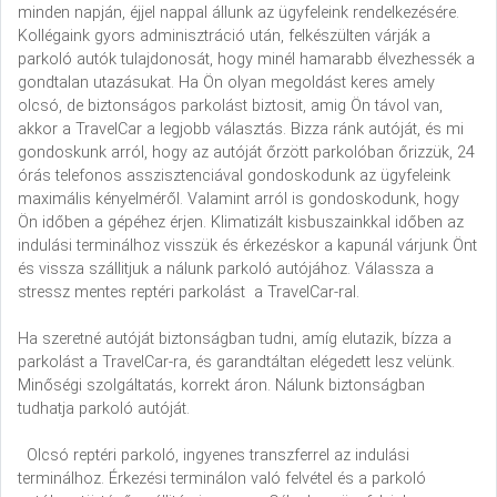
minden napján, éjjel nappal állunk az ügyfeleink rendelkezésére.
Kollégaink gyors adminisztráció után, felkészülten várják a
parkoló autók tulajdonosát, hogy minél hamarabb élvezhessék a
gondtalan utazásukat. Ha Ön olyan megoldást keres amely
olcsó, de biztonságos parkolást biztosit, amig Ön távol van,
akkor a TravelCar a legjobb választás. Bizza ránk autóját, és mi
gondoskunk arról, hogy az autóját őrzött parkolóban őrizzük, 24
órás telefonos asszisztenciával gondoskodunk az ügyfeleink
maximális kényelméről. Valamint arról is gondoskodunk, hogy
Ön időben a gépéhez érjen. Klimatizált kisbuszainkkal időben az
indulási terminálhoz visszük és érkezéskor a kapunál várjunk Önt
és vissza szállitjuk a nálunk parkoló autójához. Válassza a
stressz mentes reptéri parkolást a TravelCar-ral.
Ha szeretné autóját biztonságban tudni, amíg elutazik, bízza a
parkolást a TravelCar-ra, és garandtáltan elégedett lesz velünk.
Minőségi szolgáltatás, korrekt áron. Nálunk biztonságban
tudhatja parkoló autóját.
Olcsó reptéri parkoló, ingyenes transzferrel az indulási
terminálhoz. Érkezési terminálon való felvétel és a parkoló