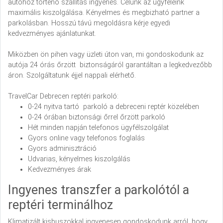
autóhoz történő szállitás ingyenes. Célunk az ügyfeleink
maximális kiszolgálása. Kényelmes és megbizható partner a
parkolásban. Hosszú távú megoldásra kérje egyedi
kedvezményes ajánlatunkat.
Miközben ön pihen vagy üzleti úton van, mi gondoskodunk az
autója 24 órás őrzött biztonságáról garantáltan a legkedvezőbb
áron. Szolgáltatunk éjjel nappali elérhető.
TravelCar Debrecen reptéri parkoló:
0-24 nyitva tartó parkoló a debreceni reptér közelében
0-24 órában biztonsági őrrel őrzött parkoló
Hét minden napján telefonos ügyfélszolgálat
Gyors online vagy telefonos foglalás
Gyors adminisztráció
Udvarias, kényelmes kiszolgálás
Kedvezményes árak
Ingyenes transzfer a parkolótól a
reptéri terminálhoz
Klimatizált kisbuszokkal ingyenesen gondoskodunk arról, hogy