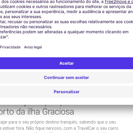
s proximidades do Aeroporto da ilha Graciosa e é
rdar o seu carro.
Oferecemos serviços como transfer
rviço de atendimento ao cliente 24h. Disponibilizamos também
passageiros que não querem ser pegos desprevenidos, além
os mais procurados hoje em dia é o aluguel do carro
 gratuito, ou seja, o seu carro paga pelo seu estacionamento.
possível desfrutar das suas férias sem se preocupar com
m, disponibilizamos também o serviço de lavagem de carro,
rnar. Também estamos localizados em hotéis parceiros
os cobertos e descobertos
.
Somos uma empresa com
stra a qualidade do nosso serviço. Estamos presente em
nto para atender as necessidades dos nossos clientes.
Não se
fonar para o nosso serviço ao cliente que está disponível
 de usufruir do melhor parque de estacionamento do
r serviço de parque de
to da ilha Graciosa
jar para o seu próprio destino tranquilo, sabendo que o seu
 estiver fora. Não fique nervoso, com a TravelCar o seu carro