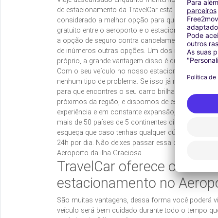
de estacionamento da TravelCar está localizado na
considerado a melhor opção para quem deseja gua
gratuito entre o aeroporto e o estacionamento e se
a opção de seguro contra cancelamento, para os 
de inúmeros outras opções. Um dos nossos serviç
próprio, a grande vantagem disso é que o parking é
Com o seu veículo no nosso estacionamento será 
nenhum tipo de problema. Se isso já não fosse bo
para que encontres o seu carro brilhando ao reto
próximos da região, e dispomos de estacionament
experiência e em constante expansão, o que demon
mais de 50 países de 5 continentes diferentes, pro
esqueça que caso tenhas qualquer dúvida basta tele
24h por dia. Não deixes passar essa oportunidade
Aeroporto da ilha Graciosa.
TravelCar oferece o melho
estacionamento no Aeropor
São muitas vantagens, dessa forma você poderá via
veículo será bem cuidado durante todo o tempo que