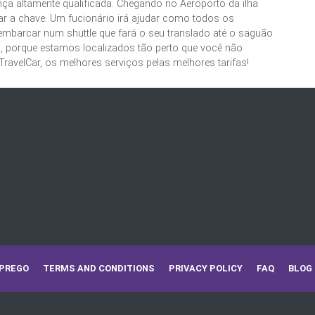
ça altamente qualificada.
Chegando no Aeroporto da ilha
ixar a chave. Um fucionário irá ajudar como todos os
embarcar num shuttle que fará o seu translado até o saguão
 porque estamos localizados tão perto que você não
TravelCar, os melhores serviços pelas melhores tarifas!
MPREGO
TERMS AND CONDITIONS
PRIVACY POLICY
FAQ
BLOG