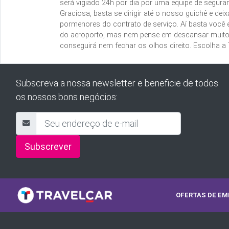
será vigiado 24h por dia por uma equipe de seguran
Graciosa, basta se dirigir até o nosso guichê e de
pormenores do contrato de serviço. Aí basta você 
do aeroporto, mas nem pense em descansar muito,
conseguirá nem fechar os olhos direito. Escolha a 
Subscreva a nossa newsletter e beneficie de todos
os nossos bons negócios:
Subscrever
OFERTAS DE E