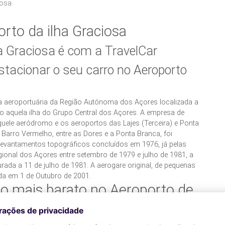
iosa
rto da ilha Graciosa
a Graciosa é com a TravelCar
tacionar o seu carro no Aeroporto
ra aeroportuária da Região Autónoma dos Açores localizada a
do aquela ilha do Grupo Central dos Açores. A empresa de
quele aeródromo e os aeroportos das Lajes (Terceira) e Ponta
Barro Vermelho, entre as Dores e a Ponta Branca, foi
e levantamentos topográficos concluídos em 1976, já pelas
ional dos Açores entre setembro de 1979 e julho de 1981, a
rada a 11 de julho de 1981. A aerogare original, de pequenas
da em 1 de Outubro de 2001.
o mais barato no Aeroporto de
 em segurança e com toda a comodidade possível. O parque