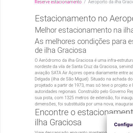
Reserve estacionamento
Aeroporto da ilha Grac
Estacionamento no Aeropo
Melhor estacionamento na ilh
As melhores condições para es
de ilha Graciosa
O Aeródromo da ilha Graciosa é uma infra-estrutu
nordeste da vila de Santa Cruz da Graciosa, servin
aviação SATA Air Açores opera diariamente entre a
Delgada (ilha de São Miguel).
Situado na achada do 
projetado a partir de 1973, mas só teve o projeto 
autoridades regionais.
Construído pelo Governo Reg
sua pista, com 1325 metros de extensão, foi inaugu
dimensões, foi substituída por uma nova, inaugura
Encontre o estacionament
ilha Graciosa
Viaje descansado enquanto mantemos o seu carro