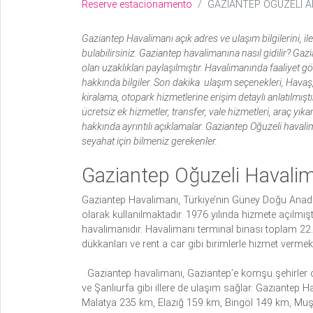
Reserve estacionamento
GAZİANTEP OĞUZELİ A
Gaziantep Havalimanı açık adres ve ulaşım bilgilerini, ile
bulabilirsiniz. Gaziantep havalimanına nasıl gidilir? G
olan uzaklıkları paylaşılmıştır. Havalimanında faaliyet gös
hakkında bilgiler. Son dakika ulaşım seçenekleri, Havaş,
kiralama, otopark hizmetlerine erişim detaylı anlatılmışt
ücretsiz ek hizmetler, transfer, vale hizmetleri, araç yı
hakkında ayrıntılı açıklamalar. Gaziantep Oğuzeli haval
seyahat için bilmeniz gerekenler.
Gaziantep Oğuzeli Havali
Gaziantep Havalimanı, Türkiye’nin Güney Doğu Anado
olarak kullanılmaktadır. 1976 yılında hizmete açılmış
havalimanıdır. Havalimanı terminal binası toplam 22
dükkanları ve rent a car gibi birimlerle hizmet vermekt
Gaziantep havalimanı, Gaziantep’e komşu şehirler 
ve Şanlıurfa gibi illere de ulaşım sağlar. Gaziant
Malatya 235 km, Elazığ 159 km, Bingöl 149 km, Mu