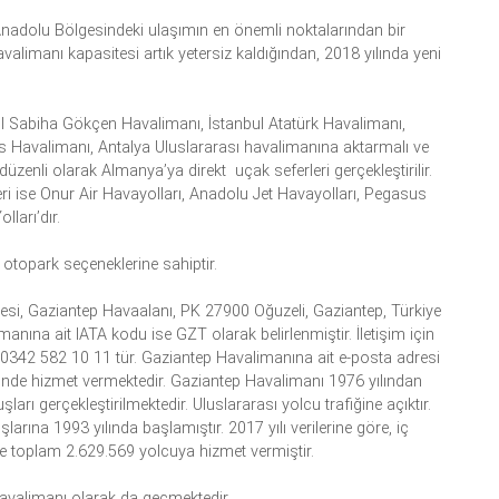
Anadolu Bölgesindeki ulaşımın en önemli noktalarından bir
valimanı kapasitesi artık yetersiz kaldığından, 2018 yılında yeni
ul Sabiha Gökçen Havalimanı, İstanbul Atatürk Havalimanı,
Havalimanı, Antalya Uluslararası havalimanına aktarmalı ve
üzenli olarak Almanya’ya direkt uçak seferleri gerçekleştirilir.
ri ise Onur Air Havayolları, Anadolu Jet Havayolları, Pegasus
ları’dır.
otopark seçeneklerine sahiptir.
esi, Gaziantep Havaalanı, PK 27900 Oğuzeli, Gaziantep, Türkiye
manına ait IATA kodu ise GZT olarak belirlenmiştir. İletişim için
342 582 10 11 tür. Gaziantep Havalimanına ait e-posta adresi
üsünde hizmet vermektedir. Gaziantep Havalimanı 1976 yılından
ları gerçekleştirilmektedir. Uluslararası yolcu trafiğine açıktır.
rına 1993 yılında başlamıştır. 2017 yılı verilerine göre, iç
e toplam
2.629.569
yolcuya hizmet vermiştir.
avalimanı olarak da geçmektedir.