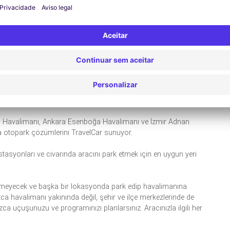
ptığınızda, arzu ettiğiniz farklı hizmetleri de rezervasyonunuza
n ihtiyaçlarına her zaman önem verir. Havaalanı yakınındaki
aç sahiplerine araç yıkama seçeneği de sunulmaktadır. Siz
düğünüzde temizlenmiş bir şekilde teslim alırsınız.
leri ve servisleri sizin için sağlar ve ücretsiz otopark fırsatları
nemli noktalarında da otopark ihtiyacınız karşılayacak teklifler
en Havalimanı, Ankara Esenboğa Havalimanı ve İzmir Adnan
a otopark çözümlerini TravelCar sunuyor.
istasyonları ve civarında aracını park etmek için en uygun yeri
lmeyecek ve başka bir lokasyonda park edip havalimanına
ca havalimanı yakınında değil, şehir ve ilçe merkezlerinde de
zca uçuşunuzu ve programınızı planlarsınız. Aracınızla ilgili her