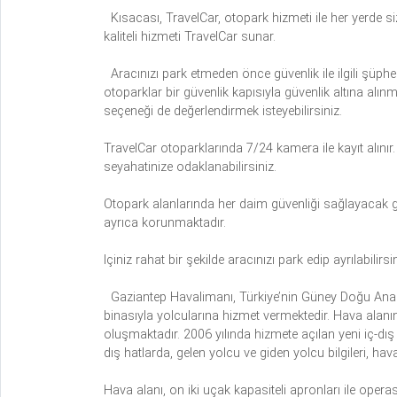
Kısacası, TravelCar, otopark hizmeti ile her yerde s
kaliteli hizmeti TravelCar sunar.
Aracınızı park etmeden önce güvenlik ile ilgili şüph
otoparklar bir güvenlik kapısıyla güvenlik altına alınm
seçeneği de değerlendirmek isteyebilirsiniz.
TravelCar otoparklarında 7/24 kamera ile kayıt alınır. 
seyahatinize odaklanabilirsiniz.
Otopark alanlarında her daim güvenliği sağlayacak güve
ayrıca korunmaktadır.
Içiniz rahat bir şekilde aracınızı park edip ayrılabili
Gaziantep Havalimanı, Türkiye’nin Güney Doğu Anad
binasıyla yolcularına hizmet vermektedir. Hava alanın
oluşmaktadır. 2006 yılında hizmete açılan yeni iç-dış h
dış hatlarda, gelen yolcu ve giden yolcu bilgileri, hav
Hava alanı, on iki uçak kapasiteli apronları ile oper