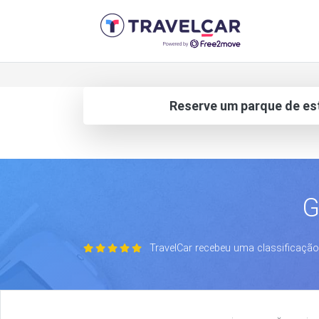
Reserve um parque de es
G
TravelCar recebeu uma classificação