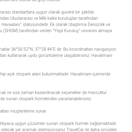
ararası standartlara uygun olarak güvenli bir şekilde
dan Uluslararası ve Milli kalite kuruluşları tarafından
iz Havaalanı” statüsündedir. Ek olarak Ulaştırma Denizcilik ve
ü (SHGM) tarafından verilen "Yeşil Kuruluş" unvanını almaya
natlar 36°56`52"N, 37°28`44"E dir. Bu koordinatları navigasyon
natları kullanarak uydu görüntülerine ulaşabilirsiniz. Havalimanı
ip açık otopark alanı bulunmaktadır. Havalimanı içerisinde
cak ve size zaman kazandıracak seçenekler de mevcuttur.
 de sunan otopark hizmetinden yararlanabilirsiniz.
tları müşterilerine sunar.
ihtiyaca uygun çözümler sunan otopark hizmeti sağlamaktadır.
k edecek yer aramak istemiyorsanız TravelCar ile daha önceden