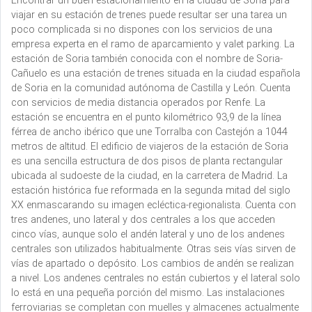
Encontrar un buen estacionamiento en la ciudad de Soria para
viajar en su estación de trenes puede resultar ser una tarea un
poco complicada si no dispones con los servicios de una
empresa experta en el ramo de aparcamiento y valet parking. La
estación de Soria también conocida con el nombre de Soria-
Cañuelo es una estación de trenes situada en la ciudad española
de Soria en la comunidad autónoma de Castilla y León. Cuenta
con servicios de media distancia operados por Renfe. La
estación se encuentra en el punto kilométrico 93,9 de la línea
férrea de ancho ibérico que une Torralba con Castejón a 1044
metros de altitud. El edificio de viajeros de la estación de Soria
es una sencilla estructura de dos pisos de planta rectangular
ubicada al sudoeste de la ciudad, en la carretera de Madrid. La
estación histórica fue reformada en la segunda mitad del siglo
XX enmascarando su imagen ecléctica-regionalista. Cuenta con
tres andenes, uno lateral y dos centrales a los que acceden
cinco vías, aunque solo el andén lateral y uno de los andenes
centrales son utilizados habitualmente. Otras seis vías sirven de
vías de apartado o depósito. Los cambios de andén se realizan
a nivel. Los andenes centrales no están cubiertos y el lateral solo
lo está en una pequeña porción del mismo. Las instalaciones
ferroviarias se completan con muelles y almacenes actualmente