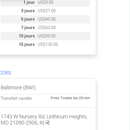
1 jour
US$9.00
3 jours
US$27.00
5 jours
US$45.00
7 jours
US$63.00
10 jours
US$90.00
15 jours
US$135.00
ccès
Baltimore (BWI)
9 min Toutes les 20 min
Transfert navette
1743 W Nursery Rd, Linthicum Heights,
MD 21090-2906, 미국