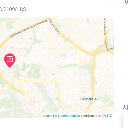
D 21090, US
Leaflet
| ©
OpenStreetMap
contributors ©
CARTO