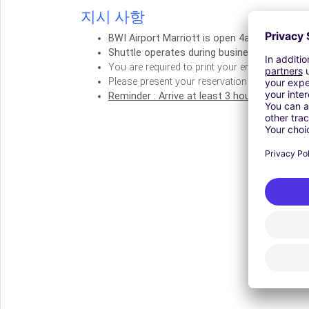
지시 사항
BWI Airport Marriott is open 4am-1am daily.
Shuttle operates during business hours every
You are required to print your email confirm
Please present your reservation to the front 
Reminder : Arrive at least 3 hours before your