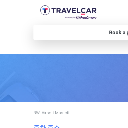
Book a p
BWI Airport Marriott
주차 주소