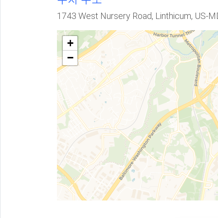
1743 West Nursery Road, Linthicum, US-M
+
−