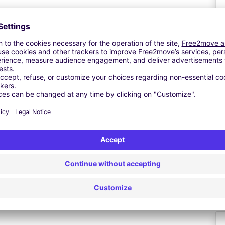
 20 min. Please ensure this fits your travel plans.
ation. You may be asked to display it on your dashboard
desk before you park.
 flight.
Ta