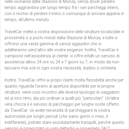
nelle vicinanze della Stazione di Monza, senza dover perdere
tempo aggirandovi per lungo tempo fra i vari parcheggi interni,
con il rischio di perdere il treno o comunque di arrivare appena in
tempo, all’ultimo minuto.
TravelCar mette a vostra disposizione delle strutture localizzate in
prossimità o a pochi minuti dalla Stazione di Monza, e tutte vi
offrono una vasta gamma di servizi aggiuntivi che si
adatteranno senz’altro alle vostre esigenze. Inoltre, TravelCar è
campione nell’assistenza al cliente: vi offre infatti un servizio di
assistenza attivo 24 ore su 24 e 7 giorni su 7, in modo da non
lasciarvi mai soli in ogni vostra necessità, dubbio o richiesta.
Inoltre, TravelCar offre ai propri clienti molta flessibilità anche per
quanto riguarda l’orario di apertura disponibile per le proprie
strutture: viene così incontro alle diverse tipologie di viaggiatori
ed ai loro ritmi, dai più ordinari a quelli più “particolari”. Un’altra
vera chicca è il servizio di parcheggio per lunghe soste offerto
da TravelCar: se avete necessità di parcheggiare la vostra
automobile per lunghi periodi (che siano giorni o mesi, è
indifferente), potrete stare assolutamente tranquilli, perché questo
servizio è organizzato in ogni dettaglio e sorvegliato 24/7.