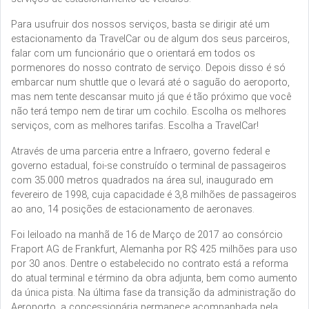
Para usufruir dos nossos serviços, basta se dirigir até um
estacionamento da TravelCar ou de algum dos seus parceiros,
falar com um funcionário que o orientará em todos os
pormenores do nosso contrato de serviço. Depois disso é só
embarcar num shuttle que o levará até o saguão do aeroporto,
mas nem tente descansar muito já que é tão próximo que você
não terá tempo nem de tirar um cochilo. Escolha os melhores
serviços, com as melhores tarifas. Escolha a TravelCar!
Através de uma parceria entre a Infraero, governo federal e
governo estadual, foi-se construído o terminal de passageiros
com 35.000 metros quadrados na área sul, inaugurado em
fevereiro de 1998, cuja capacidade é 3,8 milhões de passageiros
ao ano, 14 posições de estacionamento de aeronaves.
Foi leiloado na manhã de 16 de Março de 2017 ao consórcio
Fraport AG de Frankfurt, Alemanha por R$ 425 milhões para uso
por 30 anos. Dentre o estabelecido no contrato está a reforma
do atual terminal e término da obra adjunta, bem como aumento
da única pista. Na última fase da transição da administração do
Aeroporto, a concessionária permanece acompanhada pela