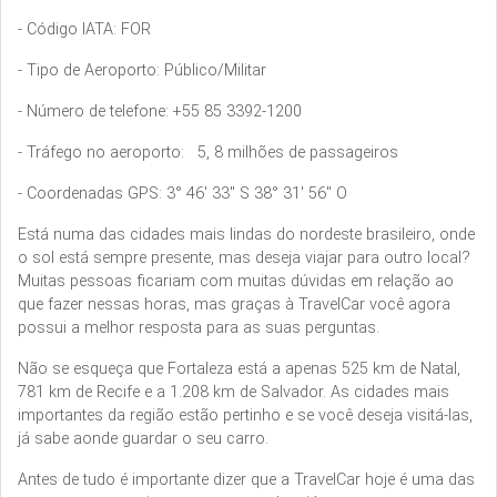
- Código IATA: FOR
- Tipo de Aeroporto: Público/Militar
- Número de telefone: +55 85 3392-1200
- Tráfego no aeroporto: 5, 8 milhões de passageiros
- Coordenadas GPS: 3° 46' 33" S 38° 31' 56" O
Está numa das cidades mais lindas do nordeste brasileiro, onde
o sol está sempre presente, mas deseja viajar para outro local?
Muitas pessoas ficariam com muitas dúvidas em relação ao
que fazer nessas horas, mas graças à TravelCar você agora
possui a melhor resposta para as suas perguntas.
Não se esqueça que Fortaleza está a apenas 525 km de Natal,
781 km de Recife e a 1.208 km de Salvador. As cidades mais
importantes da região estão pertinho e se você deseja visitá-las,
já sabe aonde guardar o seu carro.
Antes de tudo é importante dizer que a TravelCar hoje é uma das