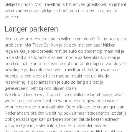
plekje te vinden! Met TravelCar is het én veel goedkoper, én je bent
zeker van een goed plekje en hoeft dus niet meer urenlang te
zoeken.
Langer parkeren
Je auto voor meerdere dagen willen laten staan? Dat is ook geen
probleem! Met TravelCar kun je dit ook met een paar klikken
regelen. Ga je bijvoorbeeld met de auto op stedentrip maar wil je
in de stad alles lopen? Kies een mooie parkeerplaats vlakbij je
hotel en laat je auto met een gerust hart achter bij een van de vele
beveiligde parkeerplaatsen van TravelCar. Of het nou voor een
nachtje is, een week of een maand maakt niet uit. Als de
reservering is geplaatst kan je auto zo lang als dat je
gereserveerd hebt bij ons blijven staan.
Wereldwijd bieden wij dit aan bij verschillende luchthavens, waar
we zelfs een service hebben waarbij je auto gewassen wordt
voor je hem weer komt ophalen. Door alle goede ervaringen van
Nederlanders breiden we dit nu ook uit naar stadscentra, zodat je
ook gerust langer kan parkeren zonder dat de kosten extreem
oplopen tijdens je stedentrip, familie of vriendenbezoek,
theateravond of even een weekendje ertussenuit. Het maakt niet