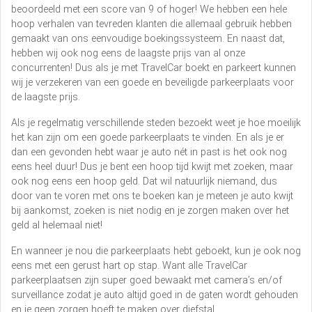
beoordeeld met een score van 9 of hoger! We hebben een hele
hoop verhalen van tevreden klanten die allemaal gebruik hebben
gemaakt van ons eenvoudige boekingssysteem. En naast dat,
hebben wij ook nog eens de laagste prijs van al onze
concurrenten! Dus als je met TravelCar boekt en parkeert kunnen
wij je verzekeren van een goede en beveiligde parkeerplaats voor
de laagste prijs.
Als je regelmatig verschillende steden bezoekt weet je hoe moeilijk
het kan zijn om een goede parkeerplaats te vinden. En als je er
dan een gevonden hebt waar je auto nét in past is het ook nog
eens heel duur! Dus je bent een hoop tijd kwijt met zoeken, maar
ook nog eens een hoop geld. Dat wil natuurlijk niemand, dus
door van te voren met ons te boeken kan je meteen je auto kwijt
bij aankomst, zoeken is niet nodig en je zorgen maken over het
geld al helemaal niet!
En wanneer je nou die parkeerplaats hebt geboekt, kun je ook nog
eens met een gerust hart op stap. Want alle TravelCar
parkeerplaatsen zijn super goed bewaakt met camera’s en/of
surveillance zodat je auto altijd goed in de gaten wordt gehouden
en je geen zorgen hoeft te maken over diefstal.