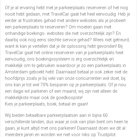
Of je al ervaring hebt met je parkeerplaats reserveren of het nog
nooit hebt gedaan, met TravelCar gaat het heel eenvoudig. Heb je
eerder al frustraties gehad met andere websites als je probeert
een parkeerplaats te reserveren? Om moeten gaan met
onhandige boekings- websites die niet overzichtelijk zijn? En
daarbij ook nog eens slechte service gehad? Wees niet getreurd,
want ik kan je vertellen dat je de oplossing hebt gevonden! Bij
TravelCar gaat het online reserveren van je parkeerplaats heel
eenvoudig, ons boekingssysteem is erg overzichtelijk en
makkelijk om te gebruiken waardoor je zo een parkeerplaats in
Amsterdam geboekt hebt. Daarnaast betaal je ook zeker niet de
hoofdprijs zoals je bij vele van onze concurrenten wel doet, bij
ons kan je tot wel 70% besparen op je parkeerplaats. Of je nou
een dagje wil parkeren of een maand, wij zijn niet alleen de
makkelijkste maar ook de goedkoopste!
Kies je parkeerplaats, boek, betaal en gaan!
Wij bieden betaalbare parkeerplaatsen aan in bijna 60
verschillende landen, dus waar je ook van plan bent om heen te
gaan, je kunt altijd met ons parkeren! Daarnaast doen we dit al
meerdere jaren en worden we niet voor niks op Trustpilot