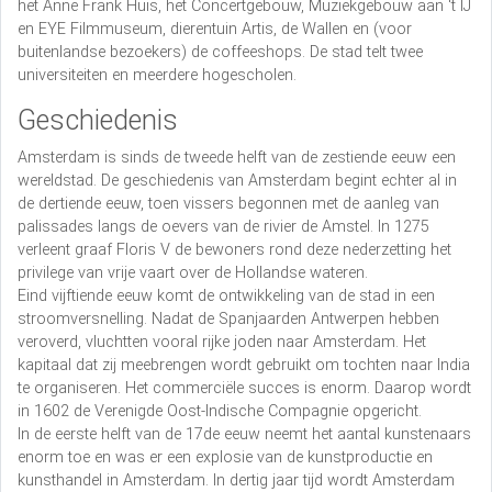
het Anne Frank Huis, het Concertgebouw, Muziekgebouw aan 't IJ
en EYE Filmmuseum, dierentuin Artis, de Wallen en (voor
buitenlandse bezoekers) de coffeeshops. De stad telt twee
universiteiten en meerdere hogescholen.
Geschiedenis
Amsterdam is sinds de tweede helft van de zestiende eeuw een
wereldstad. De geschiedenis van Amsterdam begint echter al in
de dertiende eeuw, toen vissers begonnen met de aanleg van
palissades langs de oevers van de rivier de Amstel. In 1275
verleent graaf Floris V de bewoners rond deze nederzetting het
privilege van vrije vaart over de Hollandse wateren.
Eind vijftiende eeuw komt de ontwikkeling van de stad in een
stroomversnelling. Nadat de Spanjaarden Antwerpen hebben
veroverd, vluchtten vooral rijke joden naar Amsterdam. Het
kapitaal dat zij meebrengen wordt gebruikt om tochten naar India
te organiseren. Het commerciële succes is enorm. Daarop wordt
in 1602 de Verenigde Oost-Indische Compagnie opgericht.
In de eerste helft van de 17de eeuw neemt het aantal kunstenaars
enorm toe en was er een explosie van de kunstproductie en
kunsthandel in Amsterdam. In dertig jaar tijd wordt Amsterdam