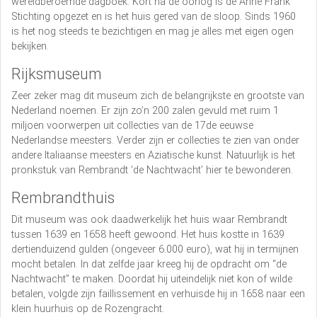
wereldberoemde dagboek. Kort na de oorlog is de Anne Frank
Stichting opgezet en is het huis gered van de sloop. Sinds 1960
is het nog steeds te bezichtigen en mag je alles met eigen ogen
bekijken.
Rijksmuseum
Zeer zeker mag dit museum zich de belangrijkste en grootste van
Nederland noemen. Er zijn zo’n 200 zalen gevuld met ruim 1
miljoen voorwerpen uit collecties van de 17de eeuwse
Nederlandse meesters. Verder zijn er collecties te zien van onder
andere Italiaanse meesters en Aziatische kunst. Natuurlijk is het
pronkstuk van Rembrandt ‘de Nachtwacht’ hier te bewonderen.
Rembrandthuis
Dit museum was ook daadwerkelijk het huis waar Rembrandt
tussen 1639 en 1658 heeft gewoond. Het huis kostte in 1639
dertienduizend gulden (ongeveer 6.000 euro), wat hij in termijnen
mocht betalen. In dat zelfde jaar kreeg hij de opdracht om “de
Nachtwacht” te maken. Doordat hij uiteindelijk niet kon of wilde
betalen, volgde zijn faillissement en verhuisde hij in 1658 naar een
klein huurhuis op de Rozengracht.