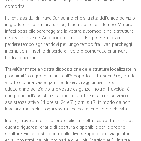
comodità.
I clienti assidui di TravelCar sanno che si tratta dell’unico servizio
in grado di risparmiarvi stress, fatica e perdite di tempo. Vi sarà
infatti possibile parcheggiare la vostra automobile nelle strutture
nelle vicinanze dell’Aeroporto di Trapani-Birgi, senza dover
perdere tempo aggirandovi per lungo tempo fra i vari parcheggi
interni, con il rischio di perdere il volo o comunque di arrivare
tardi al check-in.
TravelCar mette a vostra disposizione delle strutture localizzate in
prossimità o a pochi minuti dall’Aeroporto di Trapani-Birgi, e tutte
vi offrono una vasta gamma di servizi aggiuntivi che si
adatteranno senz’altro alle vostre esigenze. Inoltre, TravelCar è
campione nell’assistenza al cliente: vi offre infatti un servizio di
assistenza attivo 24 ore su 24 e 7 giorni su 7, in modo da non
lasciarvi mai soli in ogni vostra necessità, dubbio o richiesta.
Inoltre, TravelCar offre ai propri clienti molta flessibilità anche per
quanto riguarda l’orario di apertura disponibile per le proprie
strutture: viene così incontro alle diverse tipologie di viaggiatori
ed ai loro ritmi, dai più ordinari a quelli più “particolari”. Un’altra