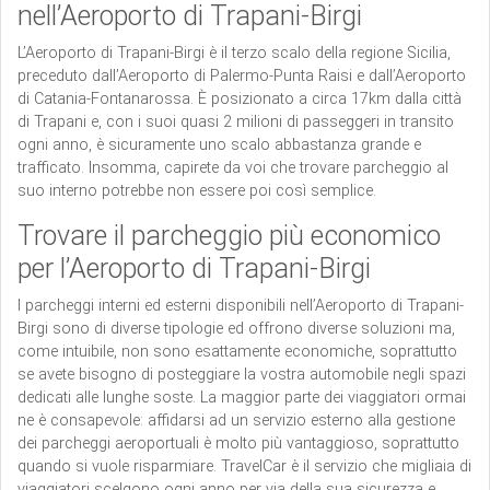
nell’Aeroporto di Trapani-Birgi
L’Aeroporto di Trapani-Birgi è il terzo scalo della regione Sicilia,
preceduto dall’Aeroporto di Palermo-Punta Raisi e dall’Aeroporto
di Catania-Fontanarossa. È posizionato a circa 17km dalla città
di Trapani e, con i suoi quasi 2 milioni di passeggeri in transito
ogni anno, è sicuramente uno scalo abbastanza grande e
trafficato. Insomma, capirete da voi che trovare parcheggio al
suo interno potrebbe non essere poi così semplice.
Trovare il parcheggio più economico
per l’Aeroporto di Trapani-Birgi
I parcheggi interni ed esterni disponibili nell’Aeroporto di Trapani-
Birgi sono di diverse tipologie ed offrono diverse soluzioni ma,
come intuibile, non sono esattamente economiche, soprattutto
se avete bisogno di posteggiare la vostra automobile negli spazi
dedicati alle lunghe soste. La maggior parte dei viaggiatori ormai
ne è consapevole: affidarsi ad un servizio esterno alla gestione
dei parcheggi aeroportuali è molto più vantaggioso, soprattutto
quando si vuole risparmiare. TravelCar è il servizio che migliaia di
viaggiatori scelgono ogni anno per via della sua sicurezza e