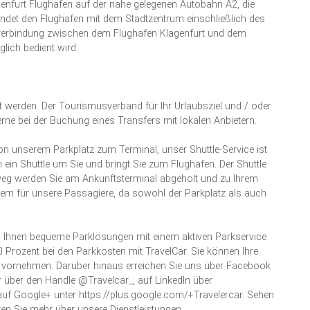
enfurt Flughafen auf der nahe gelegenen Autobahn A2, die
rbindet den Flughafen mit dem Stadtzentrum einschließlich des
sverbindung zwischen dem Flughafen Klagenfurt und dem
lich bedient wird.
werden. Der Tourismusverband für Ihr Urlaubsziel und / oder
 gerne bei der Buchung eines Transfers mit lokalen Anbietern.
on unserem Parkplatz zum Terminal, unser Shuttle-Service ist
 ein Shuttle um Sie und bringt Sie zum Flughafen. Der Shuttle
kweg werden Sie am Ankunftsterminal abgeholt und zu Ihrem
quem für unsere Passagiere, da sowohl der Parkplatz als auch
en Ihnen bequeme Parklösungen mit einem aktiven Parkservice
 Prozent bei den Parkkosten mit TravelCar. Sie können Ihre
vornehmen. Darüber hinaus erreichen Sie uns über Facebook
 über den Handle @Travelcar_, auf LinkedIn über
uf Google+ unter https://plus.google.com/+Travelercar. Sehen
en Sie mehr über unsere Dienstleistungen.