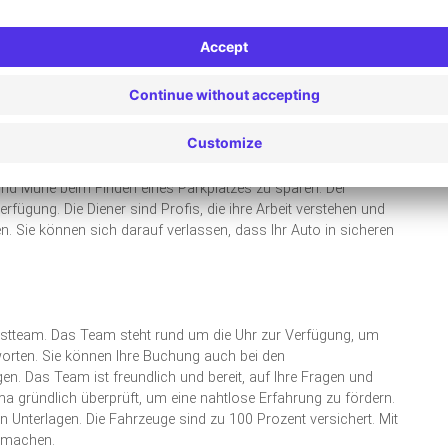
richtungen oder Agenturen, um reibungslose und effiziente
ionen geben Ihrem Reiseerlebnis einen Hauch von Klasse.
 Aktivitäten wie Geschäftsanrufe, E-Mails und Nachrichten, die
n. Ein weiterer wichtiger Grund, warum Sie einen Parkservice
eu sein könnte und Sie leicht verloren gehen können. TravelCar
 und Mühe beim Finden eines Parkplatzes zu sparen. Der
rfügung. Die Diener sind Profis, die ihre Arbeit verstehen und
. Sie können sich darauf verlassen, dass Ihr Auto in sicheren
enstteam. Das Team steht rund um die Uhr zur Verfügung, um
worten. Sie können Ihre Buchung auch bei den
en. Das Team ist freundlich und bereit, auf Ihre Fragen und
a gründlich überprüft, um eine nahtlose Erfahrung zu fördern.
n Unterlagen. Die Fahrzeuge sind zu 100 Prozent versichert. Mit
h machen.