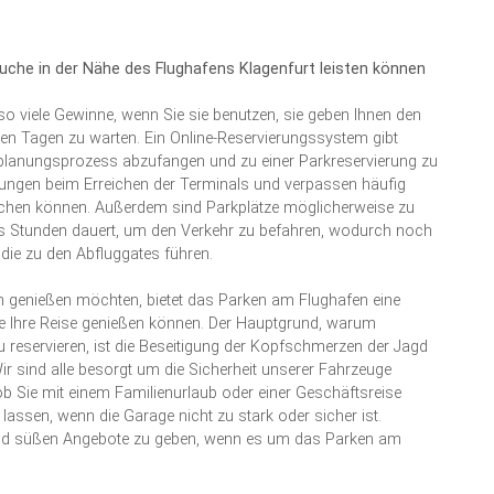
suche in der Nähe des Flughafens Klagenfurt leisten können
 so viele Gewinne, wenn Sie sie benutzen, sie geben Ihnen den
bten Tagen zu warten. Ein Online-Reservierungssystem gibt
eplanungsprozess abzufangen und zu einer Parkreservierung zu
ätungen beim Erreichen der Terminals und verpassen häufig
rreichen können. Außerdem sind Parkplätze möglicherweise zu
es Stunden dauert, um den Verkehr zu befahren, wodurch noch
die zu den Abfluggates führen.
h genießen möchten, bietet das Parken am Flughafen eine
ie Ihre Reise genießen können. Der Hauptgrund, warum
 reservieren, ist die Beseitigung der Kopfschmerzen der Jagd
Wir sind alle besorgt um die Sicherheit unserer Fahrzeuge
 Sie mit einem Familienurlaub oder einer Geschäftsreise
 lassen, wenn die Garage nicht zu stark oder sicher ist.
und süßen Angebote zu geben, wenn es um das Parken am