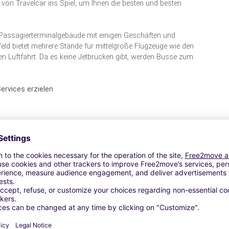
von Travelcar ins Spiel, um Ihnen die besten und besten
 Passagierterminalgebäude mit einigen Geschäften und
eld bietet mehrere Stände für mittelgroße Flugzeuge wie den
en Luftfahrt. Da es keine Jetbrücken gibt, werden Busse zum
Services erzielen
 in Österreich. Unsere Dienstleistungen sind an allen wichtigen
ten verfügbar. TravelCar ist Ihr vertrauenswürdigster
rustpilot. Sobald Sie eine Buchung bei TravelCar vornehmen,
ten Parkplätze für eine geringe Gebühr erhalten. Frühbucher
 auf die Buchungsgebühren. Ihr Auto wird von unserem Team
 länger als drei Monate bei uns lassen, haften Sie für einen
l die Hektik des Parkens machen und sich auf den Weg
erwischen, machen Sie sich keine Sorgen mehr. Wir geben dir
s Flughafens und fahren Sie in unserem Shuttle-Service in nur