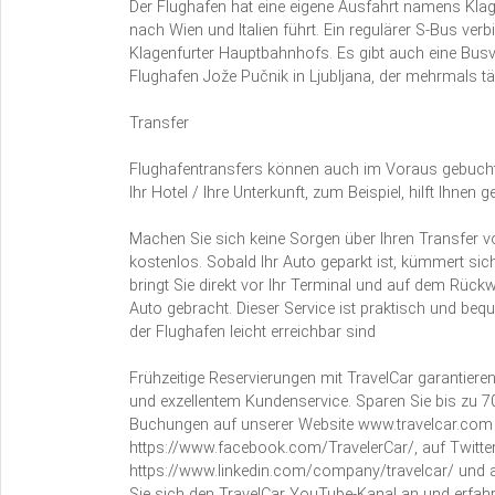
Der Flughafen hat eine eigene Ausfahrt namens Klag
nach Wien und Italien führt. Ein regulärer S-Bus ve
Klagenfurter Hauptbahnhofs. Es gibt auch eine Bu
Flughafen Jože Pučnik in Ljubljana, der mehrmals täg
Transfer
Flughafentransfers können auch im Voraus gebucht 
Ihr Hotel / Ihre Unterkunft, zum Beispiel, hilft Ihnen
Machen Sie sich keine Sorgen über Ihren Transfer v
kostenlos. Sobald Ihr Auto geparkt ist, kümmert sich
bringt Sie direkt vor Ihr Terminal und auf dem Rüc
Auto gebracht. Dieser Service ist praktisch und be
der Flughafen leicht erreichbar sind
Frühzeitige Reservierungen mit TravelCar garantier
und exzellentem Kundenservice. Sparen Sie bis zu 70
Buchungen auf unserer Website www.travelcar.com 
https://www.facebook.com/TravelerCar/, auf Twitter
https://www.linkedin.com/company/travelcar/ und a
Sie sich den TravelCar YouTube-Kanal an und erfahr