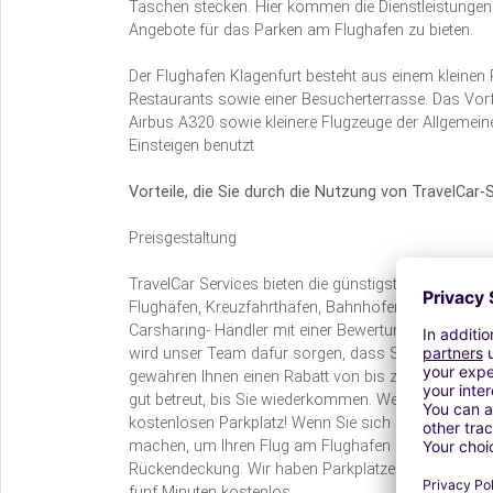
Taschen stecken. Hier kommen die Dienstleistungen 
Angebote für das Parken am Flughafen zu bieten.
Der Flughafen Klagenfurt besteht aus einem kleinen
Restaurants sowie einer Besucherterrasse. Das Vorf
Airbus A320 sowie kleinere Flugzeuge der Allgemein
Einsteigen benutzt
Vorteile, die Sie durch die Nutzung von TravelCar-
Preisgestaltung
TravelCar Services bieten die günstigsten Parkpreise
Flughäfen, Kreuzfahrthäfen, Bahnhöfen und Innenstäd
Carsharing- Händler mit einer Bewertung über 9 in T
wird unser Team dafür sorgen, dass Sie die günstigs
gewähren Ihnen einen Rabatt von bis zu 70 Prozent
gut betreut, bis Sie wiederkommen. Wenn Sie Ihr Auto
kostenlosen Parkplatz! Wenn Sie sich Sorgen um al
machen, um Ihren Flug am Flughafen klagenfurt zu 
Rückendeckung. Wir haben Parkplätze in der Nähe de
fünf Minuten kostenlos.