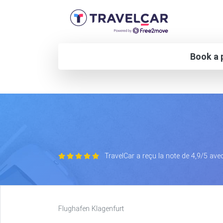
Book a p
TravelCar a reçu la note de 4,9/5 ave
Flughafen Klagenfurt