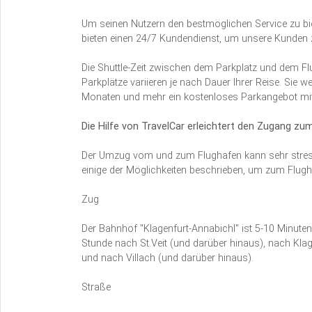
Um seinen Nutzern den bestmöglichen Service zu biete
bieten einen 24/7 Kundendienst, um unsere Kunden zu
Die Shuttle-Zeit zwischen dem Parkplatz und dem Flu
Parkplätze variieren je nach Dauer Ihrer Reise. Sie w
Monaten und mehr ein kostenloses Parkangebot mit 
Die Hilfe von TravelCar erleichtert den Zugang z
Der Umzug vom und zum Flughafen kann sehr stressig
einige der Möglichkeiten beschrieben, um zum Flug
Zug
Der Bahnhof "Klagenfurt-Annabichl" ist 5-10 Minuten
Stunde nach St.Veit (und darüber hinaus), nach Kla
und nach Villach (und darüber hinaus).
Straße