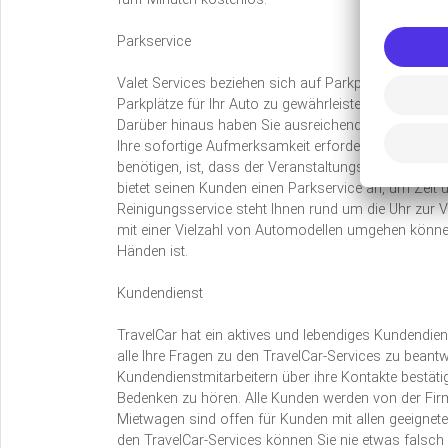
Parkservice
Valet Services beziehen sich auf Parkplätze von Ein
Parkplätze für Ihr Auto zu gewährleisten. Valet-Opt
Darüber hinaus haben Sie ausreichend Zeit, wichtige
Ihre sofortige Aufmerksamkeit erfordern, nachzuhole
benötigen, ist, dass der Veranstaltungsort für Sie n
bietet seinen Kunden einen Parkservice an, um Zeit
Reinigungsservice steht Ihnen rund um die Uhr zur Ve
mit einer Vielzahl von Automodellen umgehen können
Händen ist.
Kundendienst
TravelCar hat ein aktives und lebendiges Kundendi
alle Ihre Fragen zu den TravelCar-Services zu beant
Kundendienstmitarbeitern über ihre Kontakte bestätig
Bedenken zu hören. Alle Kunden werden von der Firm
Mietwagen sind offen für Kunden mit allen geeignete
den TravelCar-Services können Sie nie etwas falsc