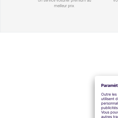
Un service voiturier premium au
Vot
meilleur prix.