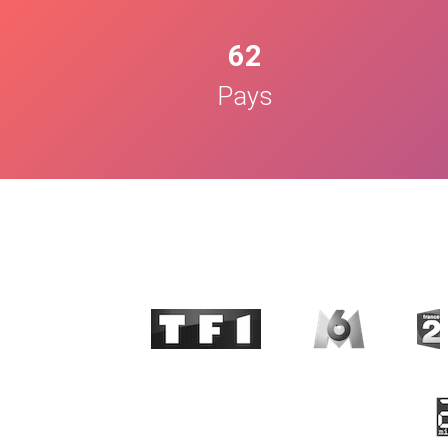
62
Pays