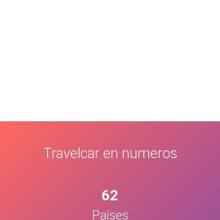
Travelcar en numeros
62
Países